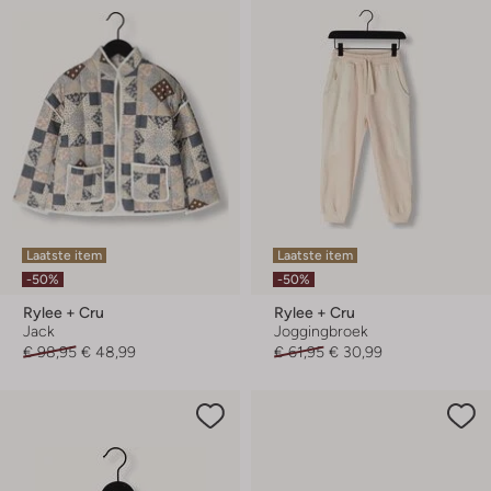
Laatste item
Laatste item
-50%
-50%
Rylee + Cru
Rylee + Cru
Jack
Joggingbroek
€ 98,95
€ 48,99
€ 61,95
€ 30,99