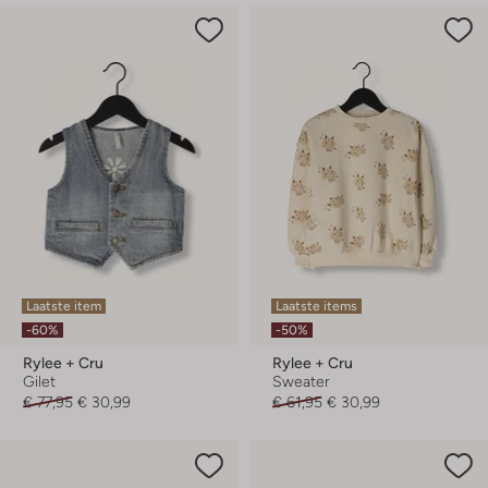
Laatste item
Laatste items
-60%
-50%
Rylee + Cru
Rylee + Cru
Gilet
Sweater
€ 77,95
€ 30,99
€ 61,95
€ 30,99