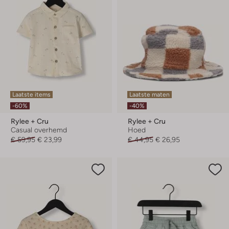
Laatste items
Laatste maten
-60%
-40%
Rylee + Cru
Rylee + Cru
Casual overhemd
Hoed
€ 59,95
€ 23,99
€ 44,95
€ 26,95