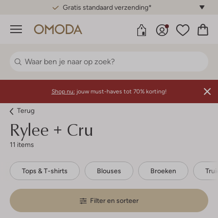
Gratis standaard verzending*
Menu
Shop nu:
jouw must-haves tot 70% korting!
Terug
Rylee + Cru
11 items
Tops & T-shirts
Blouses
Broeken
Tru
Filter en sorteer