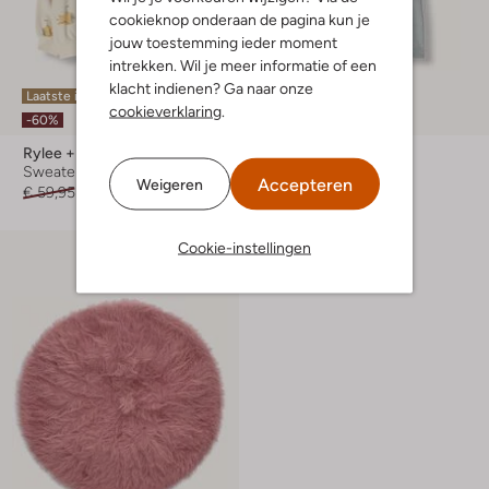
cookieknop onderaan de pagina kun je
jouw toestemming ieder moment
intrekken. Wil je meer informatie of een
klacht indienen? Ga naar onze
Laatste item
Laatste item
cookieverklaring
.
-60%
-60%
Rylee + Cru
Rylee + Cru
Sweater
T-shirt
Accepteren
Weigeren
€ 59,95
€ 23,99
€ 39,95
€ 15,99
Cookie-instellingen