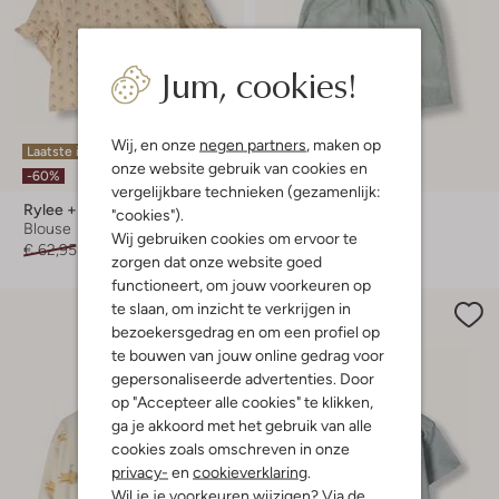
Jum, cookies!
Wij, en onze
negen partners
, maken op
Laatste item
Laatste items
onze website gebruik van cookies en
-60%
-60%
vergelijkbare technieken (gezamenlijk:
Rylee + Cru
Rylee + Cru
"cookies").
Blouse
Korte broek
Wij gebruiken cookies om ervoor te
€ 62,95
€ 24,99
€ 59,95
€ 23,99
zorgen dat onze website goed
functioneert, om jouw voorkeuren op
te slaan, om inzicht te verkrijgen in
bezoekersgedrag en om een profiel op
te bouwen van jouw online gedrag voor
gepersonaliseerde advertenties. Door
op "Accepteer alle cookies" te klikken,
ga je akkoord met het gebruik van alle
cookies zoals omschreven in onze
privacy-
en
cookieverklaring
.
Wil je je voorkeuren wijzigen? Via de