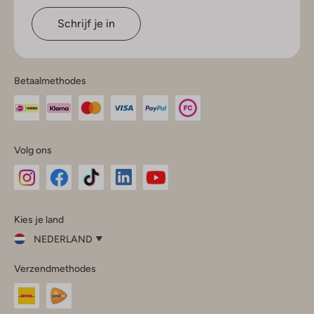
Schrijf je in
Betaalmethodes
Volg ons
Omoda
Omoda
Omoda
Omoda
Omoda
Kies je land
Instagram
Facebook
TikTok
LinkedIn
YouTube
NEDERLAND
Kies
Verzendmethodes
je
Sluit
land
Nederland