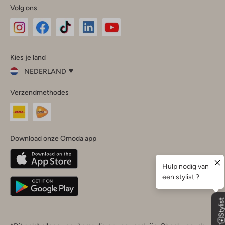
Volg ons
Omoda
Omoda
Omoda
Omoda
Omoda
Kies je land
Instagram
Facebook
TikTok
LinkedIn
YouTube
NEDERLAND
Kies
Verzendmethodes
je
Sluit
land
Nederland
België
(Nederlands)
Download onze Omoda app
Belgique
(Français)
Deutschland