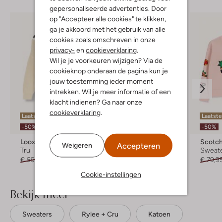
gepersonaliseerde advertenties. Door
op "Accepteer alle cookies" te klikken,
ga je akkoord met het gebruik van alle
cookies zoals omschreven in onze
privacy-
en
cookieverklaring
.
Wil je je voorkeuren wijzigen? Via de
cookieknop onderaan de pagina kun je
jouw toestemming ieder moment
intrekken. Wil je meer informatie of een
klacht indienen? Ga naar onze
cookieverklaring
.
Laatste item
Laatste item
Laatste
-50%
-50%
Looxs 10sixteen
Looxs 10sixteen
Scotch
Accepteren
Weigeren
Trui
Trui
Sweat
€ 59,95
€ 29,99
€ 54,99
€ 79,9
Cookie-instellingen
Bekijk meer
Sweaters
Rylee + Cru
Katoen