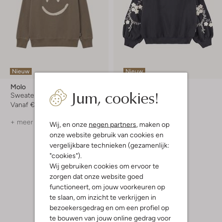
Nieuw
Nieuw
Molo
Molo
Jum, cookies!
Sweater
Sweater
Vanaf
€ 48,99
Vanaf
€ 68,99
+ meer kleuren
Wij, en onze
negen partners
, maken op
onze website gebruik van cookies en
vergelijkbare technieken (gezamenlijk:
"cookies").
Wij gebruiken cookies om ervoor te
zorgen dat onze website goed
functioneert, om jouw voorkeuren op
te slaan, om inzicht te verkrijgen in
bezoekersgedrag en om een profiel op
te bouwen van jouw online gedrag voor