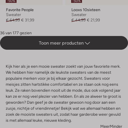
-50%
-50%
Favorite People
Looxs 10sixteen
Sweater
Sweater
€ 64,99
€ 31,99
€ 44,99
€ 21,99
36 van 177 gezien
Toon meer producten
Kijk hier als je een mooie sweater zoekt van jouw favoriete merk.
We hebben hier namelijk de leukste sweaters van de meest
populaire merken voor je bij elkaar gezocht. Sweaters voor
meisjes zitten hartstikke comfortabel en ze staan ook nog eens
leuk. Ze raken bovendien nooit uit de mode, dus ook volgend jaar
kan ze er nog veel plezier van hebben. En als ze alweer te groot is
geworden? Dan geef je de sweater gewoon nog door aan een
zusje, nichtje of vriendinnetje! Bekijk wat we allemaal hebben en
zoek de mooiste sweaters uit, zodat haar garderobe weer gevuld
is met allemaal leuke, nieuwe kleding.
Meer
Minder