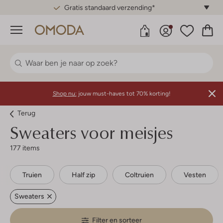
Gratis standaard verzending*
Menu
Shop nu:
jouw must-haves tot 70% korting!
Terug
Sweaters voor meisjes
177 items
Truien
Half zip
Coltruien
Vesten
Sweaters
Filter en sorteer