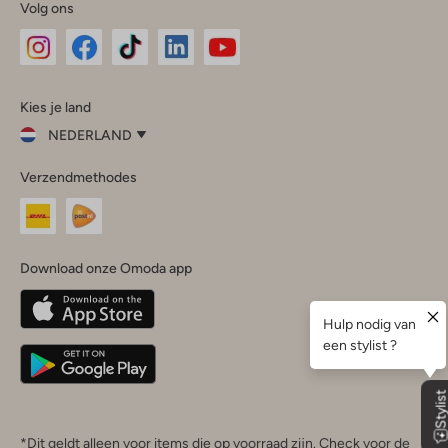
Volg ons
Omoda
Omoda
Omoda
Omoda
Omoda
Kies je land
Instagram
Facebook
TikTok
LinkedIn
YouTube
NEDERLAND
Kies
Verzendmethodes
je
Sluit
land
Nederland
België
(Nederlands)
Download onze Omoda app
Belgique
(Français)
Deutschland
*Dit geldt alleen voor items die op voorraad zijn. Check voor de