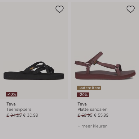
Laatste item
-10%
-20%
Teva
Teva
Teenslippers
Platte sandalen
€ 34,99
€ 30,99
€ 69,99
€ 55,99
+ meer kleuren