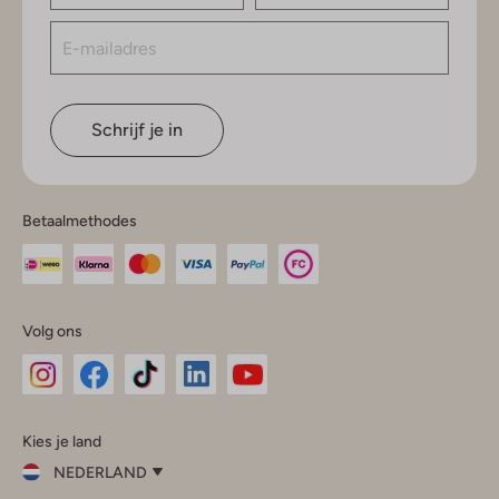
Schrijf je in
Betaalmethodes
Volg ons
Omoda
Omoda
Omoda
Omoda
Omoda
Kies je land
Instagram
Facebook
TikTok
LinkedIn
YouTube
NEDERLAND
Kies