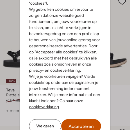
"cookies").
Wij gebruiken cookies om ervoor te
zorgen dat onze website goed
functioneert, om jouw voorkeuren op
te slaan, om inzicht te verkrijgen in
bezoekersgedrag en om een profiel op
te bouwen van jouw online gedrag voor
gepersonaliseerde advertenties. Door
op "Accepteer alle cookies" te klikken,
ga je akkoord met het gebruik van alle
cookies zoals omschreven in onze
privacy-
en
cookieverklaring
.
Wil je je voorkeuren wijzigen? Via de
-10%
-20%
cookieknop onderaan de pagina kun je
jouw toestemming ieder moment
Teva
Teva
intrekken. Wil je meer informatie of een
Platte sandalen
Platte sandalen
klacht indienen? Ga naar onze
€ 64,99
€ 57,99
€ 79,99
€ 63,99
cookieverklaring
.
+ meer kleuren
+ meer kleuren
Accepteren
Weigeren