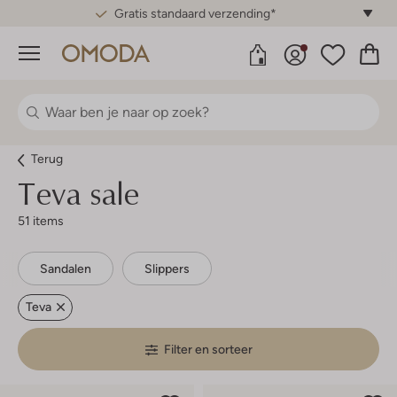
Gratis standaard verzending*
Menu
Terug
Teva sale
51 items
Sandalen
Slippers
Teva
Filter en sorteer