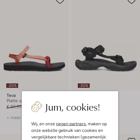
-20%
-20%
Teva
Teva
Platte sandalen
Platte sandalen
Jum, cookies!
€ 69,99
€ 55,99
€ 119,99
€ 95,99
+ meer kleuren
+ meer kleuren
Wij, en onze
negen partners
, maken op
onze website gebruik van cookies en
vergelijkbare technieken (gezamenlijk: