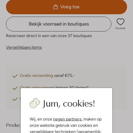
Voeg toe
Bekijk voorraad in boutiques
Favoriet
Reserveer direct in een van onze 37 boutiques
Vergelijkbare items
Gratis verzending
vanaf €75,-
Gratis retourneren
binnen 30 dagen*
Jum, cookies!
Betaal achteraf
met Klarna
Wij, en onze
negen partners
, maken op
Product informatie
onze website gebruik van cookies en
vergelijkbare technieken (gezamenlijk: