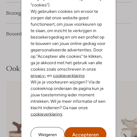
"cookies").
Wij gebruiken cookies om ervoor te
Bezorgen & retourneren
zorgen dat onze website goed
functioneert, om jouw voorkeuren op
te slaan, om inzicht te verkrijgen in
1
5
Beoordelingen
(1)
5
/5
bezoekersgedrag en om een profiel op
Sterren
te bouwen van jouw online gedrag voor
gepersonaliseerde advertenties. Door
op "Accepteer alle cookies" te klikken,
ga je akkoord met het gebruik van alle
Ook iets voor jou?
cookies zoals omschreven in onze
privacy-
en
cookieverklaring
.
Wil je je voorkeuren wijzigen? Via de
cookieknop onderaan de pagina kun je
jouw toestemming ieder moment
intrekken. Wil je meer informatie of een
klacht indienen? Ga naar onze
cookieverklaring
.
Accepteren
Weigeren