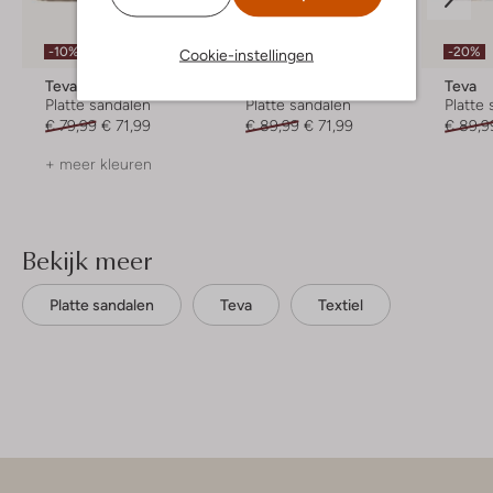
-10%
-20%
-20%
Cookie-instellingen
Teva
Teva
Teva
Platte sandalen
Platte sandalen
Platte
€ 79,99
€ 71,99
€ 89,99
€ 71,99
€ 89,9
+ meer kleuren
Bekijk meer
Platte sandalen
Teva
Textiel