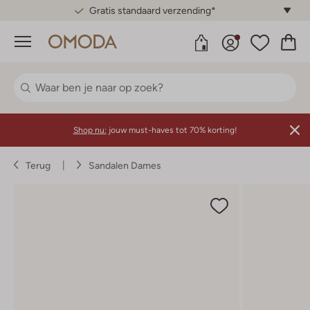
Gratis standaard verzending*
Menu
Shop nu:
jouw must-haves tot 70% korting!
Terug
Sandalen Dames