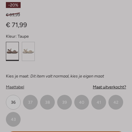
Sterren
-20%
€ 89,99
€ 71,99
Kleur:
Taupe
Kies je maat:
Dit item valt normaal, kies je eigen maat
Maattabel
Maat uitverkocht?
36
37
38
39
40
41
42
43