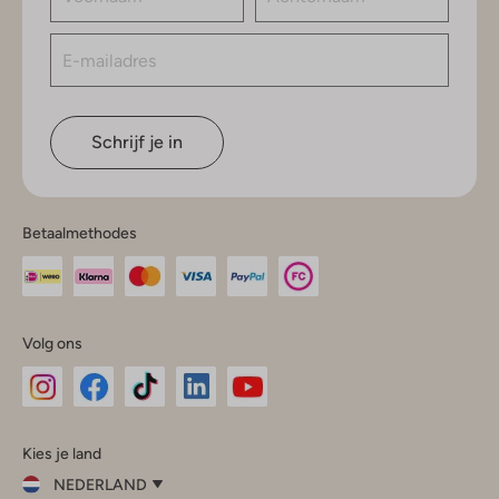
Schrijf je in
Betaalmethodes
Volg ons
Omoda
Omoda
Omoda
Omoda
Omoda
Kies je land
Instagram
Facebook
TikTok
LinkedIn
YouTube
NEDERLAND