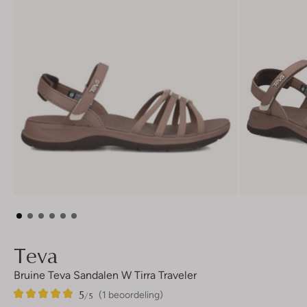
Teva
Bruine Teva Sandalen W Tirra Traveler
5
1
5
/5
(1 beoordeling)