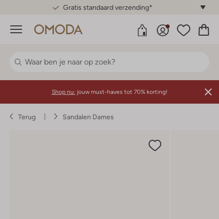
Gratis standaard verzending*
Menu
Shop nu:
jouw must-haves tot 70% korting!
Terug
Sandalen Dames