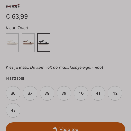
€ 79,99
€ 63,99
Kleur:
Zwart
Kies je maat:
Dit item valt normaal, kies je eigen maat
Maattabel
36
37
38
39
40
41
42
43
Voeg toe