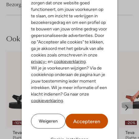
zorgen dat onze website goed
Bezorgen & retourneren
functioneert, om jouw voorkeuren op
te slaan, om inzicht te verkrijgen in
bezoekersgedrag en om een profiel op
te bouwen van jouw online gedrag voor
gepersonaliseerde advertenties. Door
Ook iets voor jou?
op "Accepteer alle cookies" te klikken,
ga je akkoord met het gebruik van alle
cookies zoals omschreven in onze
privacy-
en
cookieverklaring
.
Wil je je voorkeuren wijzigen? Via de
cookieknop onderaan de pagina kun je
jouw toestemming ieder moment
intrekken. Wil je meer informatie of een
klacht indienen? Ga naar onze
cookieverklaring
.
Accepteren
Weigeren
-10%
-10%
-20%
Teva
Teva
Teva
Platte sandalen
Platte sandalen
Platte