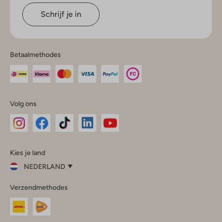
Schrijf je in
Betaalmethodes
Volg ons
Omoda
Omoda
Omoda
Omoda
Omoda
Kies je land
Instagram
Facebook
TikTok
LinkedIn
YouTube
NEDERLAND
Kies
Verzendmethodes
je
Sluit
land
Nederland