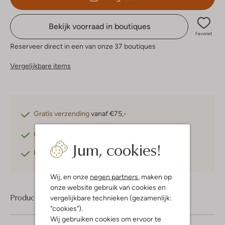
Bekijk voorraad in boutiques
Favoriet
Reserveer direct in een van onze 37 boutiques
Vergelijkbare items
Gratis verzending
vanaf €75,-
Gratis retourneren
binnen 30 dagen*
Jum, cookies!
Betaal achteraf
met Klarna
Wij, en onze
negen partners
, maken op
onze website gebruik van cookies en
Product informatie
vergelijkbare technieken (gezamenlijk:
"cookies").
Wij gebruiken cookies om ervoor te