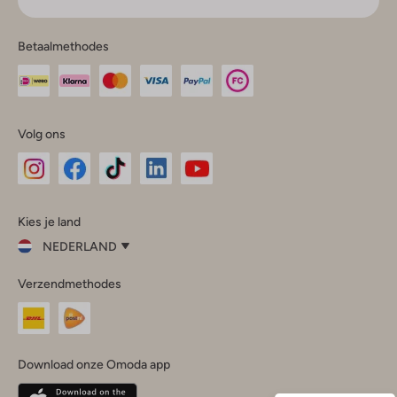
Betaalmethodes
Volg ons
Omoda
Omoda
Omoda
Omoda
Omoda
Kies je land
Instagram
Facebook
TikTok
LinkedIn
YouTube
NEDERLAND
Kies
Verzendmethodes
je
Sluit
land
Nederland
België
(Nederlands)
Download onze Omoda app
Belgique
(Français)