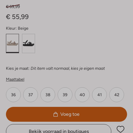
€ 69,99
€ 55,99
Kleur:
Beige
Kies je maat:
Dit item valt normaal, kies je eigen maat
Maattabel
36
37
38
39
40
41
42
Voeg toe
Bekijk voorraad in boutiques