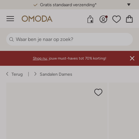
Gratis standaard verzending*
Menu
Shop nu:
jouw must-haves tot 70% korting!
Terug
Sandalen Dames