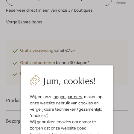
Favoriet
Reserveer direct in een van onze 37 boutiques
Vergelijkbare items
Gratis verzending
vanaf €75,-
Gratis retourneren
binnen 30 dagen*
Betaal achteraf
met Klarna
Jum, cookies!
Wij, en onze
negen partners
, maken op
Product informatie
onze website gebruik van cookies en
vergelijkbare technieken (gezamenlijk:
"cookies").
Bezorgen & retourneren
Wij gebruiken cookies om ervoor te
zorgen dat onze website goed