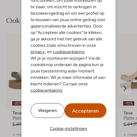
functioneert, om jouw voorkeuren op
te slaan, om inzicht te verkrijgen in
bezoekersgedrag en om een profiel op
Ook iets voor jou?
te bouwen van jouw online gedrag voor
gepersonaliseerde advertenties. Door
op "Accepteer alle cookies" te klikken,
ga je akkoord met het gebruik van alle
cookies zoals omschreven in onze
privacy-
en
cookieverklaring
.
Wil je je voorkeuren wijzigen? Via de
cookieknop onderaan de pagina kun je
jouw toestemming ieder moment
intrekken. Wil je meer informatie of een
klacht indienen? Ga naar onze
cookieverklaring
.
Laatste maten
-20%
-10%
-10%
Accepteren
Weigeren
Teva
Teva
Teva
Platte sandalen
Platte sandalen
Platte
€ 69,99
€ 55,99
€ 69,99
€ 62,99
€ 64,9
Cookie-instellingen
+ meer kleuren
+ meer kleuren
+ meer