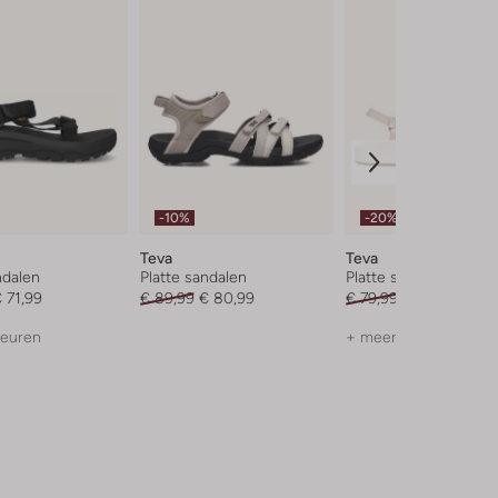
-10%
-20%
Teva
Teva
ndalen
Platte sandalen
Platte sandalen
 71,99
€ 89,99
€ 80,99
€ 79,99
€ 63,99
leuren
+ meer kleuren