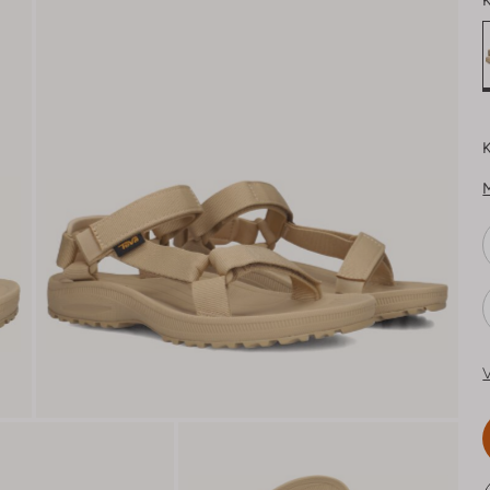
K
K
V