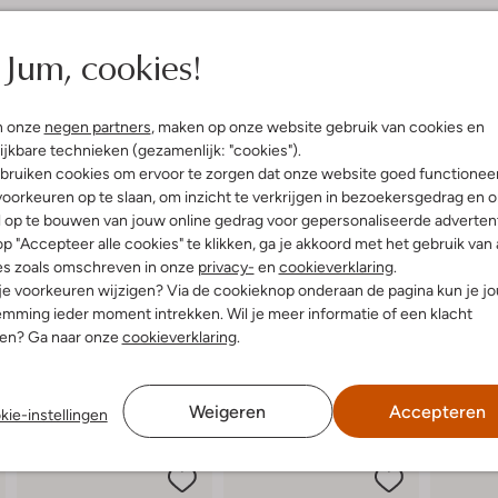
elling & Pasvorm
Omschrijving
Jum, cookies!
e
Stap de warmere dagen vol vert
uitenkant:
Textiel
beige, platte sandalen zijn voor d
n onze
negen partners
, maken op onze website gebruik van cookies en
innenkant:
Rubber
praktische klittenbandsluiting de
ijkbare technieken (gezamenlijk: "cookies").
ol:
Rubber
Draag ze tijdens een avontuurlijk
bruiken cookies om ervoor te zorgen dat onze website goed functionee
g:
Klittenband
Combineer ze met een luchtige sh
oorkeuren op te slaan, om inzicht te verkrijgen in bezoekersgedrag en 
lateauzool
grip op iedere ondergrond.
l op te bouwen van jouw online gedrag voor gepersonaliseerde advertent
Ronde Neus
p "Accepteer alle cookies" te klikken, ga je akkoord met het gebruik van 
es zoals omschreven in onze
privacy-
en
cookieverklaring
.
 je voorkeuren wijzigen? Via de cookieknop onderaan de pagina kun je j
mming ieder moment intrekken. Wil je meer informatie of een klacht
nen? Ga naar onze
cookieverklaring
.
Weigeren
Accepteren
kie-instellingen