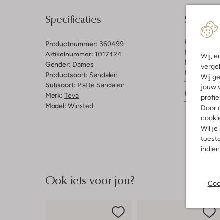
Specificaties
Samenst
Kleur:
Beig
Productnummer:
360499
Materiaal b
Artikelnummer:
1017424
Wij, e
Materiaal b
Gender:
Dames
vergel
Materiaal zo
Productsoort:
Sandalen
Wij ge
Type sluitin
Subsoort:
Platte Sandalen
jouw v
Hakvorm:
P
Merk:
Teva
profie
Type neus:
Model:
Winsted
Door o
cooki
Wil je
toeste
indie
Ook iets voor jou?
Coo