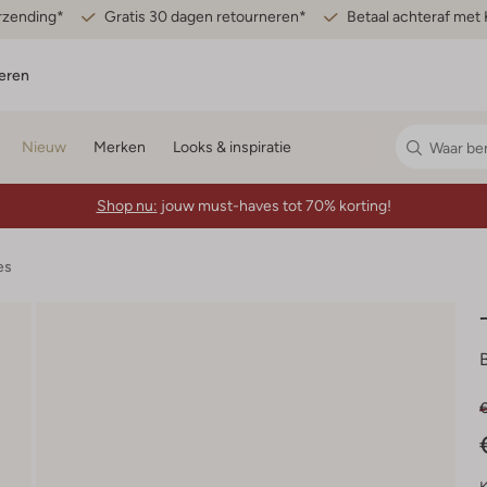
erzending*
Gratis 30 dagen retourneren*
Betaal achteraf met 
eren
Nieuw
Merken
Looks & inspiratie
Shop nu:
jouw must-haves tot 70% korting!
es