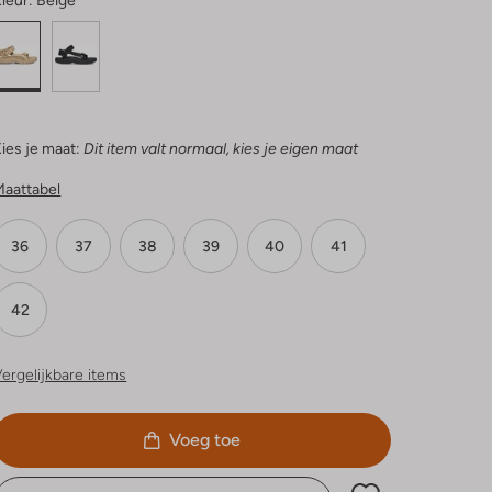
leur:
Beige
ies je maat:
Dit item valt normaal, kies je eigen maat
Maattabel
36
37
38
39
40
41
42
ergelijkbare items
Voeg toe