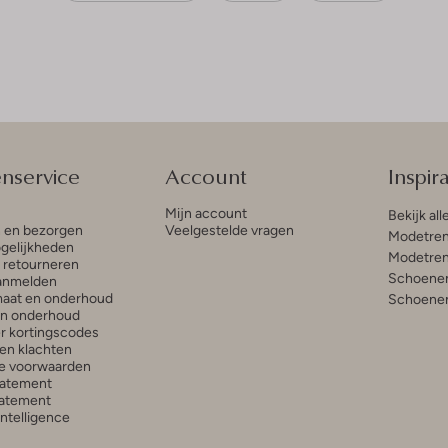
enservice
Account
Inspira
Mijn account
Bekijk all
n en bezorgen
Veelgestelde vragen
Modetren
gelijkheden
Modetren
n retourneren
Schoenen
anmelden
aat en onderhoud
Schoenen
en onderhoud
r kortingscodes
en klachten
e voorwaarden
tatement
atement
 Intelligence