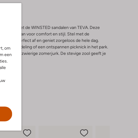
rouwen in met de WINSTED sandalen van TEVA. Deze
ames die gaan voor comfort en stijl. Stel met de
 pasvorm perfect af en geniet zorgeloos de hele dag.
e stadswandeling of een ontspannen picknick in het park.
rt, om
ort of een zwierige zomerjurk. De stevige zool geeft je
om een
ies.
alle
ouw