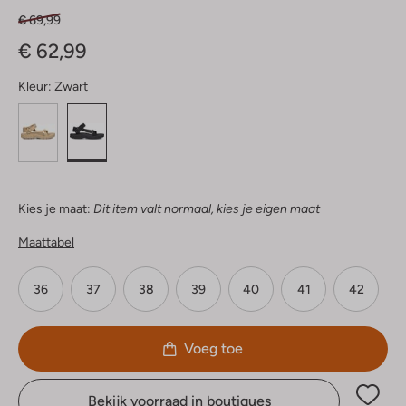
€ 69,99
€ 62,99
Kleur:
Zwart
Kies je maat:
Dit item valt normaal, kies je eigen maat
Maattabel
36
37
38
39
40
41
42
Voeg toe
Bekijk voorraad in boutiques