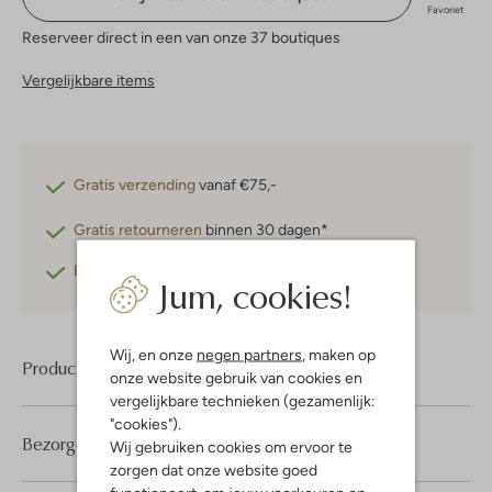
Favoriet
Reserveer direct in een van onze 37 boutiques
Vergelijkbare items
Gratis verzending
vanaf €75,-
Gratis retourneren
binnen 30 dagen*
Betaal achteraf
met Klarna
Jum, cookies!
Wij, en onze
negen partners
, maken op
Product informatie
onze website gebruik van cookies en
vergelijkbare technieken (gezamenlijk:
"cookies").
Bezorgen & retourneren
Wij gebruiken cookies om ervoor te
zorgen dat onze website goed