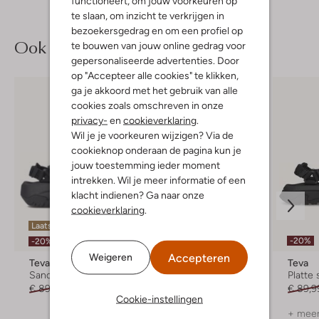
functioneert, om jouw voorkeuren op
te slaan, om inzicht te verkrijgen in
bezoekersgedrag en om een profiel op
Ook iets voor jou?
te bouwen van jouw online gedrag voor
gepersonaliseerde advertenties. Door
op "Accepteer alle cookies" te klikken,
ga je akkoord met het gebruik van alle
cookies zoals omschreven in onze
privacy-
en
cookieverklaring
.
Wil je je voorkeuren wijzigen? Via de
cookieknop onderaan de pagina kun je
jouw toestemming ieder moment
intrekken. Wil je meer informatie of een
klacht indienen? Ga naar onze
cookieverklaring
.
Laatste maten
Laatste item
-20%
-20%
-20%
Accepteren
Weigeren
Teva
Teva
Teva
Sandalen
Platte sandalen
Platte
€ 89,99
€ 71,99
€ 69,99
€ 55,99
€ 89,9
Cookie-instellingen
+ meer kleuren
+ meer