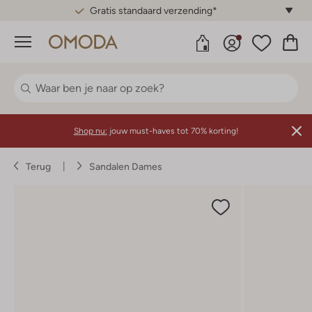
Gratis standaard verzending*
Menu
Shop nu:
jouw must-haves tot 70% korting!
Terug
Sandalen Dames