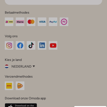
Betaalmethodes
Volg ons
Omoda
Omoda
Omoda
Omoda
Omoda
Kies je land
Instagram
Facebook
TikTok
LinkedIn
YouTube
NEDERLAND
Kies
Verzendmethodes
je
Sluit
land
Nederland
België
(Nederlands)
Download onze Omoda app
Belgique
(Français)