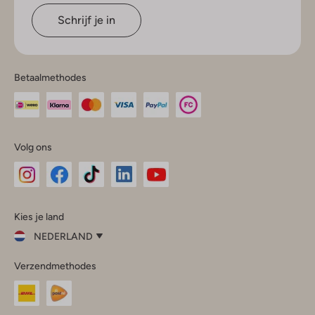
Schrijf je in
Betaalmethodes
Volg ons
Omoda
Omoda
Omoda
Omoda
Omoda
Kies je land
Instagram
Facebook
TikTok
LinkedIn
YouTube
NEDERLAND
Kies
Verzendmethodes
je
Sluit
land
Nederland