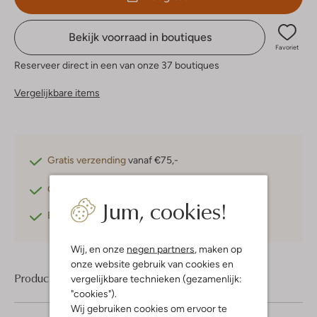
Bekijk voorraad in boutiques
Favoriet
Reserveer direct in een van onze 37 boutiques
Vergelijkbare items
Gratis verzending
vanaf €75,-
Gratis retourneren
binnen 30 dagen*
Jum, cookies!
Betaal achteraf
met Klarna
Wij, en onze
negen partners
, maken op
onze website gebruik van cookies en
Product informatie
vergelijkbare technieken (gezamenlijk:
"cookies").
Wij gebruiken cookies om ervoor te