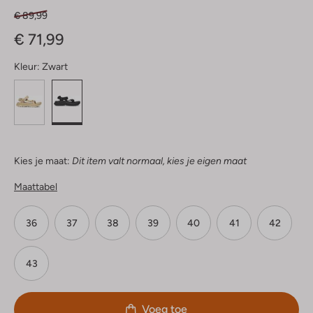
€ 89,99
€ 71,99
Kleur:
Zwart
Kies je maat:
Dit item valt normaal, kies je eigen maat
Maattabel
36
37
38
39
40
41
42
43
Voeg toe