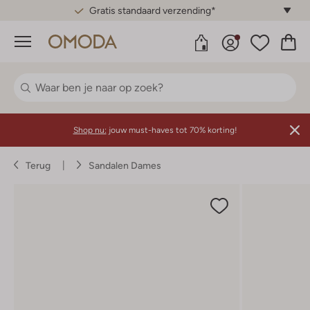
Gratis standaard verzending*
Menu
Shop nu:
jouw must-haves tot 70% korting!
Terug
Sandalen Dames