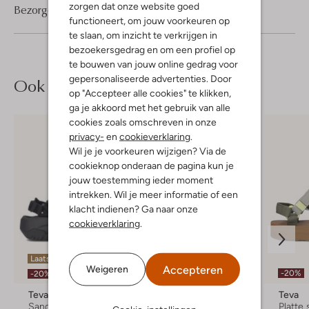
zorgen dat onze website goed
Bezorgen & retourneren
functioneert, om jouw voorkeuren op
te slaan, om inzicht te verkrijgen in
bezoekersgedrag en om een profiel op
te bouwen van jouw online gedrag voor
gepersonaliseerde advertenties. Door
Ook iets voor jou?
op "Accepteer alle cookies" te klikken,
ga je akkoord met het gebruik van alle
cookies zoals omschreven in onze
privacy-
en
cookieverklaring
.
Wil je je voorkeuren wijzigen? Via de
cookieknop onderaan de pagina kun je
jouw toestemming ieder moment
intrekken. Wil je meer informatie of een
klacht indienen? Ga naar onze
cookieverklaring
.
Laatste maten
Accepteren
Weigeren
-10%
-20%
-20%
Teva
Teva
Teva
Sandalen
Platte sandalen
Platte