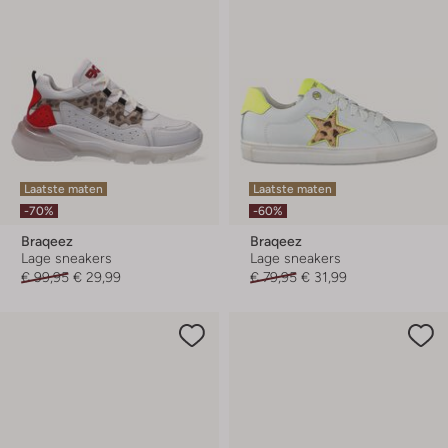
Laatste maten
Laatste maten
-70%
-60%
Braqeez
Braqeez
Lage sneakers
Lage sneakers
€ 99,95
€ 29,99
€ 79,95
€ 31,99