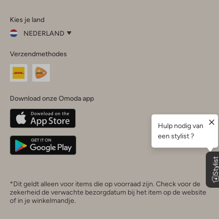
Omoda
Omoda
Omoda
Omoda
Omoda
Kies je land
Instagram
Facebook
TikTok
LinkedIn
YouTube
NEDERLAND
Kies
Verzendmethodes
je
Sluit
land
Nederland
België
(Nederlands)
Download onze Omoda app
Belgique
(Français)
Deutschland
*Dit geldt alleen voor items die op voorraad zijn. Check voor de
zekerheid de verwachte bezorgdatum bij het item op de website
of in je winkelmandje.