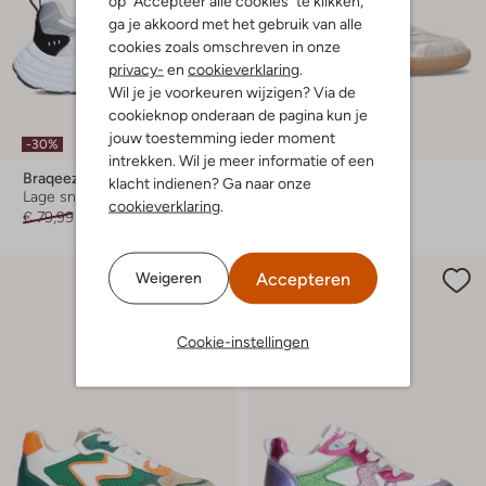
op "Accepteer alle cookies" te klikken,
ga je akkoord met het gebruik van alle
cookies zoals omschreven in onze
privacy-
en
cookieverklaring
.
Wil je je voorkeuren wijzigen? Via de
cookieknop onderaan de pagina kun je
jouw toestemming ieder moment
-30%
-30%
intrekken. Wil je meer informatie of een
Braqeez
Braqeez
klacht indienen? Ga naar onze
Lage sneakers
Lage sneakers
cookieverklaring
.
€ 79,99
€ 55,99
€ 99,99
€ 69,99
Accepteren
Weigeren
Cookie-instellingen