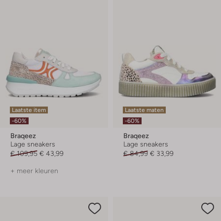
Laatste item
Laatste maten
-60%
-60%
Braqeez
Braqeez
Lage sneakers
Lage sneakers
€ 109,95
€ 43,99
€ 84,99
€ 33,99
+ meer kleuren