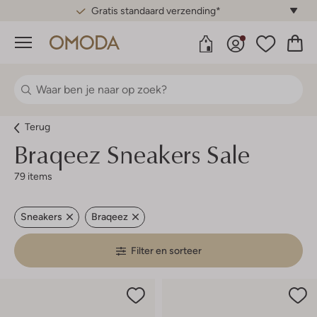
Gratis standaard verzending*
Menu
Terug
Braqeez
Sneakers Sale
79 items
Sneakers
Braqeez
Filter en sorteer