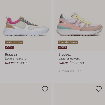
Laatste item
Laatste items
-60%
-60%
Braqeez
Braqeez
Lage sneakers
Lage sneakers
€ 99,95
€ 39,99
€ 109,95
€ 43,99
+ meer kleuren