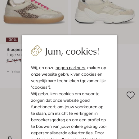
-30%
-30%
Jum, cookies!
Braqeez
Braqeez
Lage sneakers
Lage sneakers
€ 79,99
€ 55,99
€ 89,99
€ 62,99
Wij, en onze
negen partners
, maken op
+ meer kleuren
+ meer kleuren
onze website gebruik van cookies en
vergelijkbare technieken (gezamenlijk:
"cookies").
Wij gebruiken cookies om ervoor te
zorgen dat onze website goed
functioneert, om jouw voorkeuren op
te slaan, om inzicht te verkrijgen in
bezoekersgedrag en om een profiel op
te bouwen van jouw online gedrag voor
gepersonaliseerde advertenties. Door