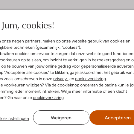
Jum, cookies!
(5)
rt 2021
door kayleigh
n onze
negen partners
, maken op onze website gebruik van cookies en
sneaker
ijkbare technieken (gezamenlijk: "cookies").
bruiken cookies om ervoor te zorgen dat onze website goed functionee
aker valt normaal en is
oorkeuren op te slaan, om inzicht te verkrijgen in bezoekersgedrag en 
 dat het een grof model is
 licht van gewicht. Ze zijn
l op te bouwen van jouw online gedrag voor gepersonaliseerde advertent
 combineren
p "Accepteer alle cookies" te klikken, ga je akkoord met het gebruik van 
es zoals omschreven in onze
privacy-
en
cookieverklaring
.
 je voorkeuren wijzigen? Via de cookieknop onderaan de pagina kun je j
mming ieder moment intrekken. Wil je meer informatie of een klacht
nen? Ga naar onze
cookieverklaring
.
Weigeren
Accepteren
kie-instellingen