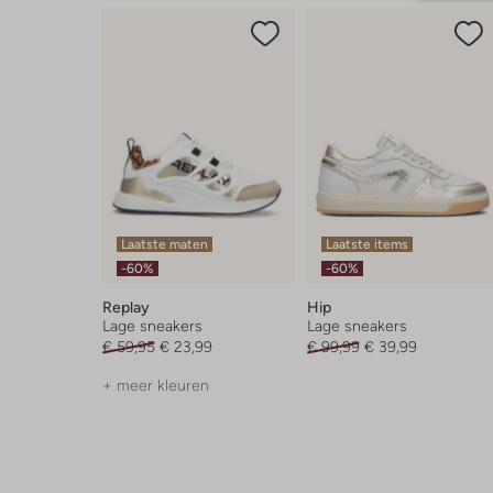
Laatste maten
Laatste items
-60%
-60%
Replay
Hip
Lage sneakers
Lage sneakers
€ 59,95
€ 23,99
€ 99,99
€ 39,99
+ meer kleuren