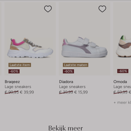
Laatste item
Laatste maten
-60%
-60%
-60%
Braqeez
Diadora
Omoda
Lage sneakers
Lage sneakers
Lage sne
€ 99,95
€ 39,99
€ 39,99
€ 15,99
€ 59,99
€
+ meer k
Bekijk meer