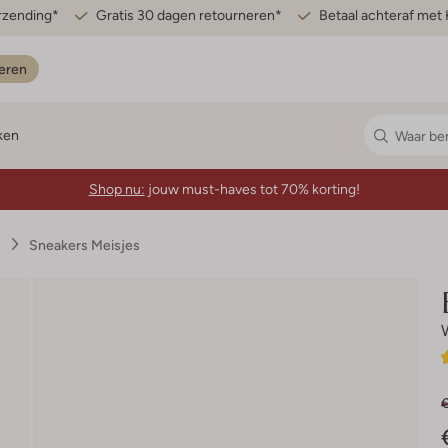
erzending*
Gratis 30 dagen retourneren*
Betaal achteraf met 
eren
ken
Shop nu:
jouw must-haves tot 70% korting!
s
Sneakers Meisjes