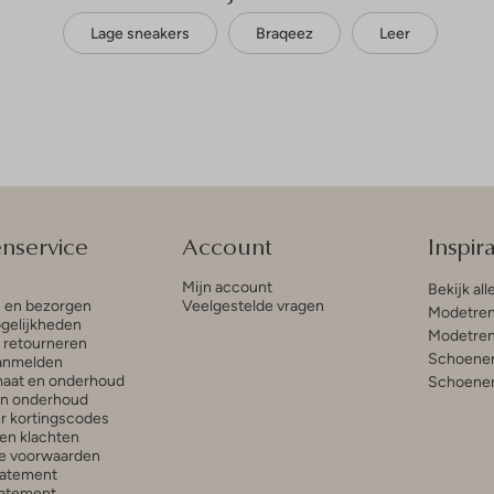
Lage sneakers
Braqeez
Leer
enservice
Account
Inspira
Mijn account
Bekijk all
n en bezorgen
Veelgestelde vragen
Modetren
gelijkheden
Modetren
n retourneren
Schoenen
anmelden
aat en onderhoud
Schoenen
en onderhoud
r kortingscodes
en klachten
e voorwaarden
tatement
atement