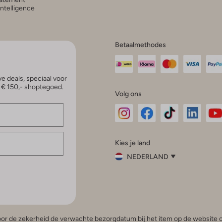
 Intelligence
Betaalmethodes
e deals, speciaal voor
p € 150,- shoptegoed.
Volg ons
Omoda
Omoda
Omoda
Omoda
Om
Kies je land
Instagram
Facebook
TikTok
LinkedI
Yo
NEDERLAND
Kies
je
Sluit
land
Nederland
België
(Nederlands)
 voor de zekerheid de verwachte bezorgdatum bij het item op de website o