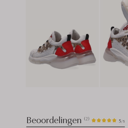
Beoordelingen
(2)
2
5
5
/5