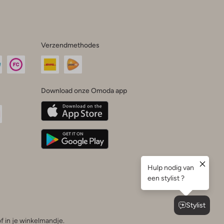
Verzendmethodes
Download onze Omoda app
oda
n
uTube
f in je winkelmandje.