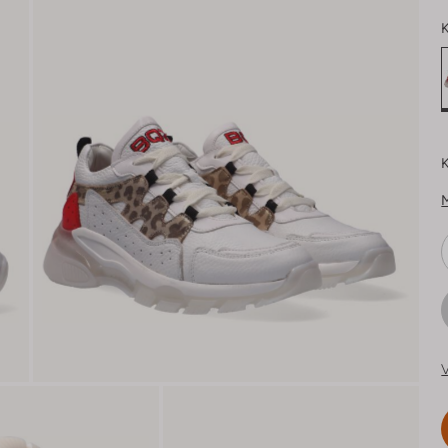
K
K
V