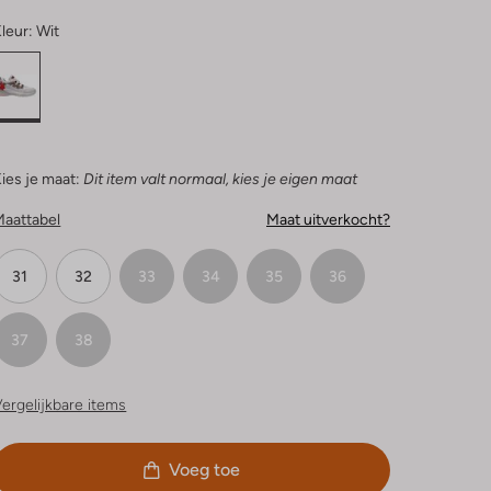
leur:
Wit
ies je maat:
Dit item valt normaal, kies je eigen maat
Maattabel
Maat uitverkocht?
31
32
33
34
35
36
37
38
ergelijkbare items
Voeg toe