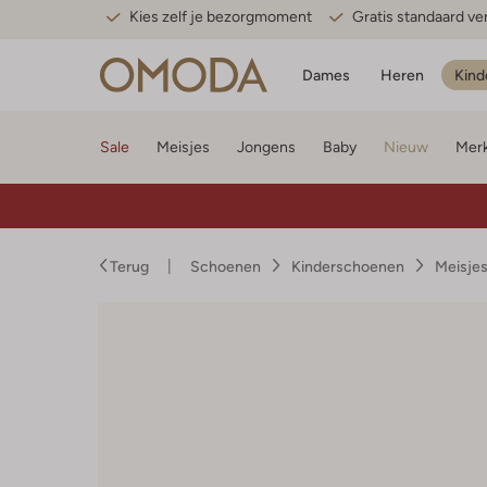
Kies zelf je bezorgmoment
Gratis standaard v
Dames
Heren
Kind
Sale
Meisjes
Jongens
Baby
Nieuw
Mer
Terug
Schoenen
Kinderschoenen
Meisje