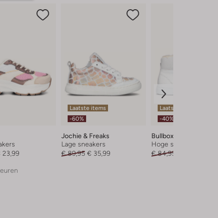
Laatste items
Laatste items
-60%
-40%
Jochie & Freaks
Bullboxer
akers
Lage sneakers
Hoge sneakers
 23,99
€ 89,95
€ 35,99
€ 84,95
€ 50,99
leuren