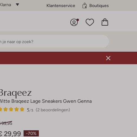
Klarna
Klantenservice
Boutiques
Braqeez
Witte Braqeez Lage Sneakers Gwen Genna
5
2
5
/5
(2 beoordelingen)
Sterren
€ 99,95
€ 29,99
-70%