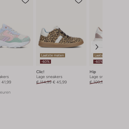
Laatste maten
Laatste item
-60%
-60%
n
Clic!
Hip
akers
Lage sneakers
Lage sneakers
 41,99
€ 114,99
€ 45,99
€ 109,95
€ 43,99
leuren