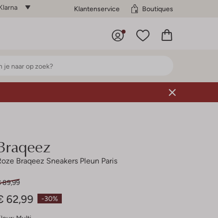
Klarna
Klantenservice
Boutiques
Braqeez
Roze Braqeez Sneakers Pleun Paris
€ 89,99
€ 62,99
-30%