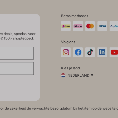
Betaalmethodes
e deals, speciaal voor
p € 150,- shoptegoed.
Volg ons
Omoda
Omoda
Omoda
Omoda
Om
Kies je land
Instagram
Facebook
TikTok
LinkedI
Yo
NEDERLAND
Kies
je
Sluit
land
Nederland
België
(Nederlands)
 voor de zekerheid de verwachte bezorgdatum bij het item op de website o
Belgique
(Français)