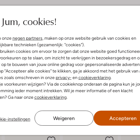
elling & Pasvorm
Omschrijving
Jum, cookies!
Stap de lente en zomer in met d
llic, Party, Retro Revival
persoonlijkheid zien met het vrol
n onze
negen partners
, maken op onze website gebruik van cookies en
uitenkant:
Textiel
glitterdetails. Draag ze tijdens e
ijkbare technieken (gezamenlijk: "cookies").
innenkant:
Textiel
vriendinnetjes. Dankzij de stevig
bruiken cookies om ervoor te zorgen dat onze website goed functionee
ol:
Rubber
deze stoere sneakers met je favor
oorkeuren op te slaan, om inzicht te verkrijgen in bezoekersgedrag en 
g:
Veter
speelse look. Trek ze snel aan en 
l op te bouwen van jouw online gedrag voor gepersonaliseerde advertent
lateauzool
p "Accepteer alle cookies" te klikken, ga je akkoord met het gebruik van 
Ronde Neus
es zoals omschreven in onze
privacy-
en
cookieverklaring
.
 je voorkeuren wijzigen? Via de cookieknop onderaan de pagina kun je j
mming ieder moment intrekken. Wil je meer informatie of een klacht
nen? Ga naar onze
cookieverklaring
.
Weigeren
Accepteren
kie-instellingen