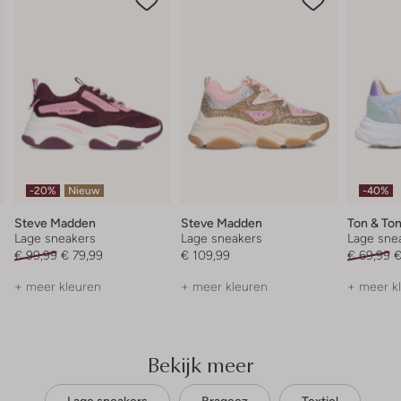
-20%
Nieuw
-40%
Steve Madden
Steve Madden
Ton & To
Lage sneakers
Lage sneakers
Lage sne
€ 99,99
€ 79,99
€ 109,99
€ 69,99
€
+ meer kleuren
+ meer kleuren
+ meer k
Bekijk meer