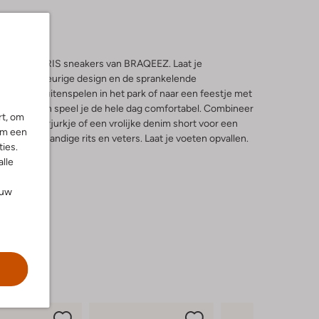
e PLEUN PARIS sneakers van BRAQEEZ. Laat je
ijke, meerkleurige design en de sprankelende
en middag buitenspelen in het park of naar een feestje met
e zool ren en speel je de hele dag comfortabel. Combineer
rt, om
iete zomerjurkje of een vrolijke denim short voor een
om een
uit met de handige rits en veters. Laat je voeten opvallen.
ies.
alle
ouw