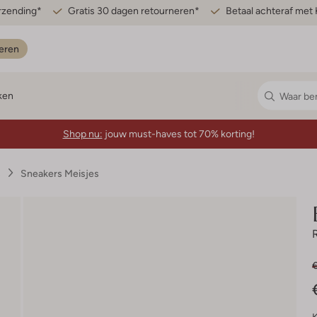
erzending*
Gratis 30 dagen retourneren*
Betaal achteraf met 
eren
ken
Shop nu:
jouw must-haves tot 70% korting!
s
Sneakers Meisjes