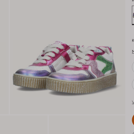
K
K
V