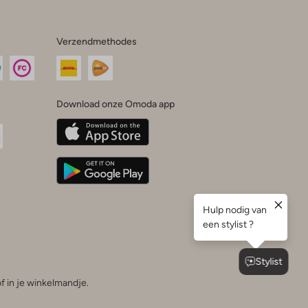
Verzendmethodes
Download onze Omoda app
oda
n
uTube
f in je winkelmandje.