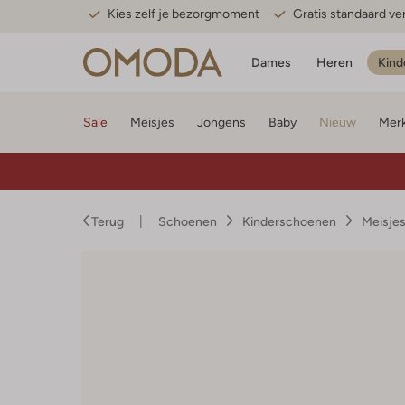
Kies zelf je bezorgmoment
Gratis standaard v
Dames
Heren
Kind
Sale
Meisjes
Jongens
Baby
Nieuw
Mer
Terug
Schoenen
Kinderschoenen
Meisje