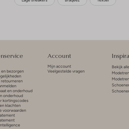
Lage sneakers
Braqeez
Textiel
enservice
Account
Inspira
Mijn account
Bekijk all
n en bezorgen
Veelgestelde vragen
Modetren
gelijkheden
Modetren
n retourneren
Schoenen
anmelden
aat en onderhoud
Schoenen
en onderhoud
r kortingscodes
en klachten
e voorwaarden
tatement
atement
 Intelligence