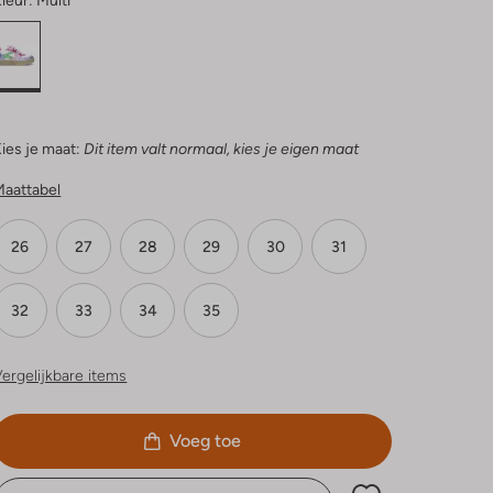
leur:
Multi
ies je maat:
Dit item valt normaal, kies je eigen maat
Maattabel
26
27
28
29
30
31
32
33
34
35
ergelijkbare items
Voeg toe