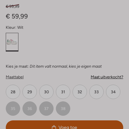
€ 99,99
€ 59,99
Kleur:
Wit
Kies je maat:
Dit item valt normaal, kies je eigen maat
Maattabel
Maat uitverkocht?
28
29
30
31
32
33
34
35
36
37
38
Voeg toe