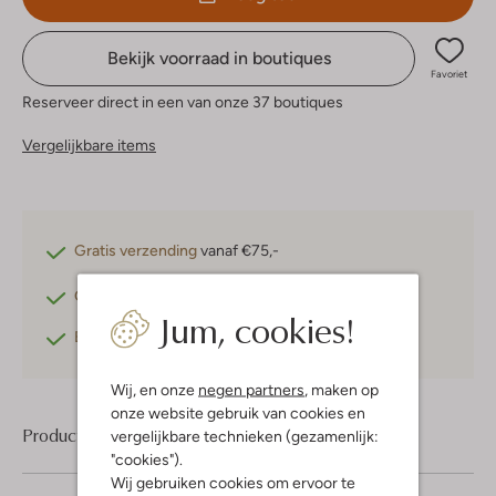
Bekijk voorraad in boutiques
Favoriet
Reserveer direct in een van onze 37 boutiques
Vergelijkbare items
Gratis verzending
vanaf €75,-
Gratis retourneren
binnen 30 dagen*
Jum, cookies!
Betaal achteraf
met Klarna
Wij, en onze
negen partners
, maken op
onze website gebruik van cookies en
Product informatie
vergelijkbare technieken (gezamenlijk:
"cookies").
Wij gebruiken cookies om ervoor te