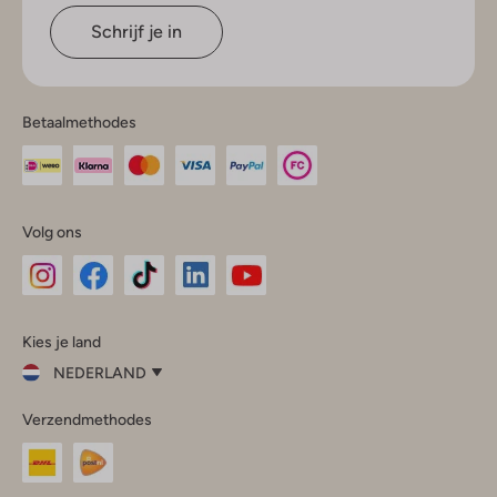
Schrijf je in
Betaalmethodes
Volg ons
Omoda
Omoda
Omoda
Omoda
Omoda
Kies je land
Instagram
Facebook
TikTok
LinkedIn
YouTube
NEDERLAND
Kies
Verzendmethodes
je
Sluit
land
Nederland