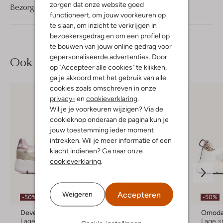
zorgen dat onze website goed
Bezorgen & retourneren
functioneert, om jouw voorkeuren op
te slaan, om inzicht te verkrijgen in
bezoekersgedrag en om een profiel op
te bouwen van jouw online gedrag voor
gepersonaliseerde advertenties. Door
Ook iets voor jou?
op "Accepteer alle cookies" te klikken,
ga je akkoord met het gebruik van alle
cookies zoals omschreven in onze
privacy-
en
cookieverklaring
.
Wil je je voorkeuren wijzigen? Via de
cookieknop onderaan de pagina kun je
jouw toestemming ieder moment
intrekken. Wil je meer informatie of een
klacht indienen? Ga naar onze
cookieverklaring
.
Accepteren
Weigeren
-50%
-30%
-50%
Develab
Shoesme
Omod
Lage sneakers
Lage sneakers
Lage s