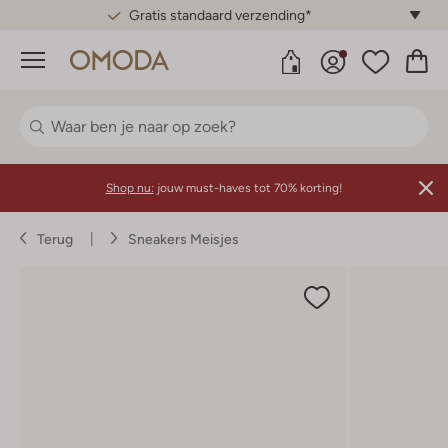
Gratis standaard verzending*
Menu
Shop nu:
jouw must-haves tot 70% korting!
Terug
Sneakers Meisjes