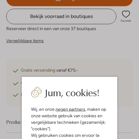
Bekijk voorraad in boutiques
Favoriet
Reserveer direct in een van onze 37 boutiques
Vergelijkbare items
Gratis verzending
vanaf €75,-
Gratis retourneren
binnen 30 dagen*
Jum, cookies!
Betaal achteraf
met Klarna
Wij, en onze
negen partners
, maken op
onze website gebruik van cookies en
Product informatie
vergelijkbare technieken (gezamenlijk:
"cookies").
Wij gebruiken cookies om ervoor te