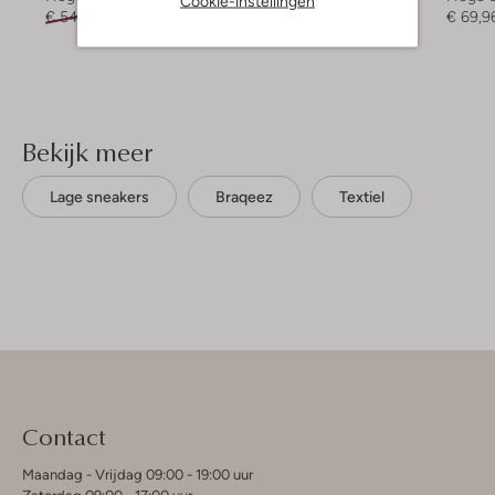
Cookie-instellingen
€ 54,95
€ 43,99
€ 99,95
€ 79,99
€ 69,9
Bekijk meer
Lage sneakers
Braqeez
Textiel
Contact
Maandag - Vrijdag 09:00 - 19:00 uur