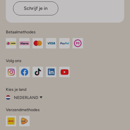
Schrijf je in
Betaalmethodes
Volg ons
Omoda
Omoda
Omoda
Omoda
Omoda
Kies je land
Instagram
Facebook
TikTok
LinkedIn
YouTube
NEDERLAND
Kies
Verzendmethodes
je
Sluit
land
Nederland