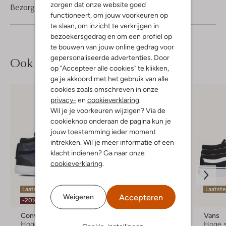
zorgen dat onze website goed
Bezorgen & retourneren
functioneert, om jouw voorkeuren op
te slaan, om inzicht te verkrijgen in
bezoekersgedrag en om een profiel op
te bouwen van jouw online gedrag voor
gepersonaliseerde advertenties. Door
Ook iets voor jou?
op "Accepteer alle cookies" te klikken,
ga je akkoord met het gebruik van alle
cookies zoals omschreven in onze
privacy-
en
cookieverklaring
.
Wil je je voorkeuren wijzigen? Via de
cookieknop onderaan de pagina kun je
jouw toestemming ieder moment
intrekken. Wil je meer informatie of een
klacht indienen? Ga naar onze
cookieverklaring
.
Laatste items
Laatste
Accepteren
Weigeren
-20%
-20%
Converse
Cruyff Junior
Vans
Hoge sneakers
Hoge sneakers
Hoge 