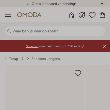
Gratis standaard verzending*
Menu
Shop nu:
jouw must-haves tot 70% korting!
Terug
Sneakers Jongens