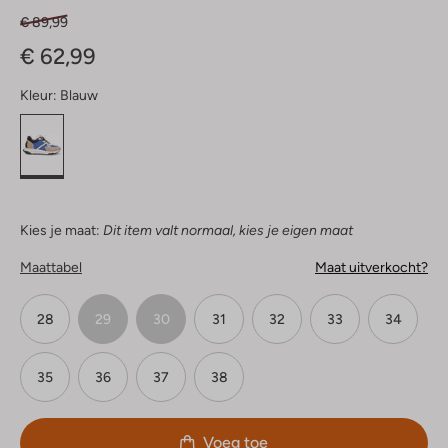
€ 89,99
€ 62,99
Kleur:
Blauw
Kies je maat:
Dit item valt normaal, kies je eigen maat
Maattabel
Maat uitverkocht?
28
29
30
31
32
33
34
35
36
37
38
Voeg toe