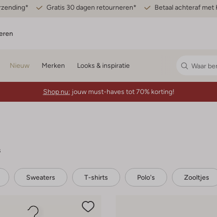
erzending*
Gratis 30 dagen retourneren*
Betaal achteraf met 
eren
Nieuw
Merken
Looks & inspiratie
Shop nu:
jouw must-haves tot 70% korting!
s
Sweaters
T-shirts
Polo's
Zooltjes