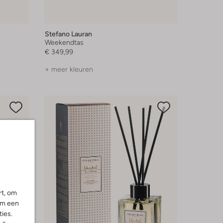
Stefano Lauran
Weekendtas
€ 349,99
+ meer kleuren
rt, om
om een
ies.