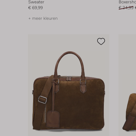
Sweater
Boxersho
€ 69,99
€ 24,99
+ meer kleuren