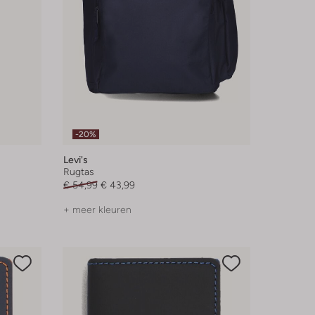
-20%
Levi's
Rugtas
€ 54,99
€ 43,99
+ meer kleuren