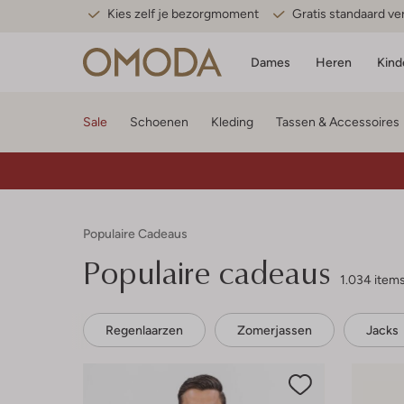
Kies zelf je bezorgmoment
Gratis standaard v
Dames
Heren
Kind
Sale
Schoenen
Kleding
Tassen & Accessoires
Populaire Cadeaus
Populaire cadeaus
1.034 item
Regenlaarzen
Zomerjassen
Jacks