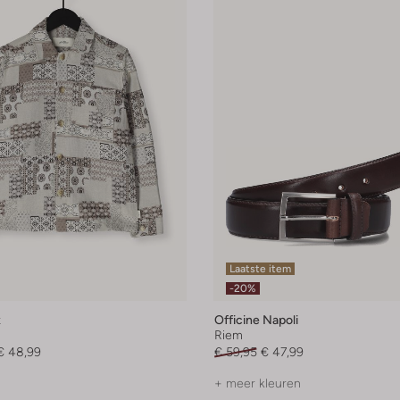
Laatste item
-20%
x
Officine Napoli
Riem
€ 48,99
€ 59,95
€ 47,99
+ meer kleuren