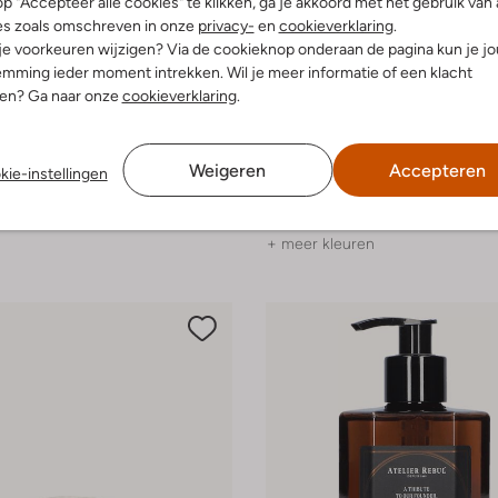
p "Accepteer alle cookies" te klikken, ga je akkoord met het gebruik van 
es zoals omschreven in onze
privacy-
en
cookieverklaring
.
 je voorkeuren wijzigen? Via de cookieknop onderaan de pagina kun je j
mming ieder moment intrekken. Wil je meer informatie of een klacht
nen? Ga naar onze
cookieverklaring
.
e maten
-30%
Floris Van Bommel
Weigeren
Accepteren
kie-instellingen
Riem
€ 55,99
€ 99,99
€ 69,99
+ meer kleuren