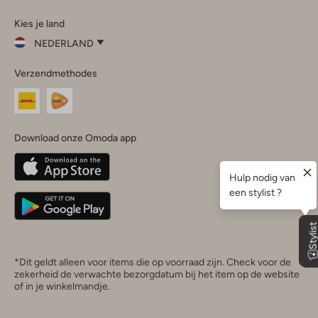
Omoda
Omoda
Omoda
Omoda
Omoda
Kies je land
Instagram
Facebook
TikTok
LinkedIn
YouTube
NEDERLAND
Kies
Verzendmethodes
je
Sluit
land
Nederland
België
(Nederlands)
Download onze Omoda app
Belgique
(Français)
Deutschland
*Dit geldt alleen voor items die op voorraad zijn. Check voor de
zekerheid de verwachte bezorgdatum bij het item op de website
of in je winkelmandje.