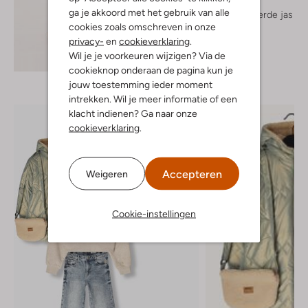
Airforce
ga je akkoord met het gebruik van alle
Gewatteerde jas
cookies zoals omschreven in onze
€ 239,99
privacy-
en
cookieverklaring
.
Wil je je voorkeuren wijzigen? Via de
Ontdek de look
cookieknop onderaan de pagina kun je
jouw toestemming ieder moment
intrekken. Wil je meer informatie of een
klacht indienen? Ga naar onze
cookieverklaring
.
Accepteren
Weigeren
Cookie-instellingen