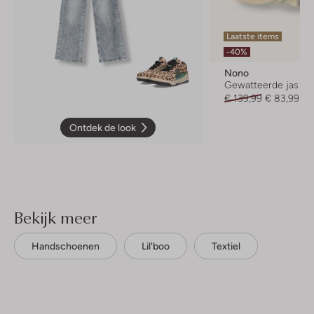
Laatste items
-40%
Nono
Gewatteerde jas
€ 139,99
€ 83,99
Ontdek de look
Bekijk meer
Handschoenen
Lil'boo
Textiel