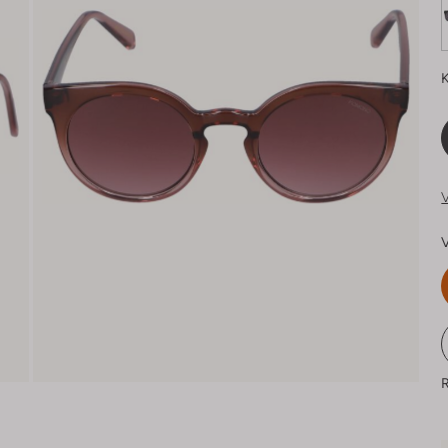
K
V
V
R