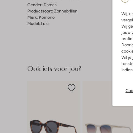
Gender:
Dames
Productsoort:
Zonnebrillen
Wij, e
Merk:
Komono
vergel
Model:
Lulu
Wij ge
jouw v
profie
Door o
cooki
Wil je
toeste
Ook iets voor jou?
indie
Coo