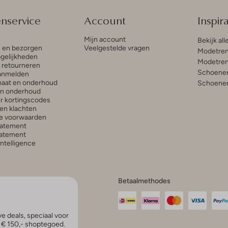
enservice
Account
Inspira
Mijn account
Bekijk all
n en bezorgen
Veelgestelde vragen
Modetren
gelijkheden
Modetren
n retourneren
Schoenen
anmelden
aat en onderhoud
Schoenen
en onderhoud
r kortingscodes
en klachten
e voorwaarden
tatement
atement
 Intelligence
Betaalmethodes
e deals, speciaal voor
p € 150,- shoptegoed.