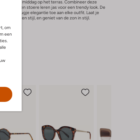
 ontspannen middag op het terras. Combineer deze
rjurk of een stoere leren jas voor een trendy look. De
een vleugje elegantie toe aan elke outfit. Laat je
 comfort en stijl, en geniet van de zon in stijl.
rt, om
om een
ies.
alle
ouw