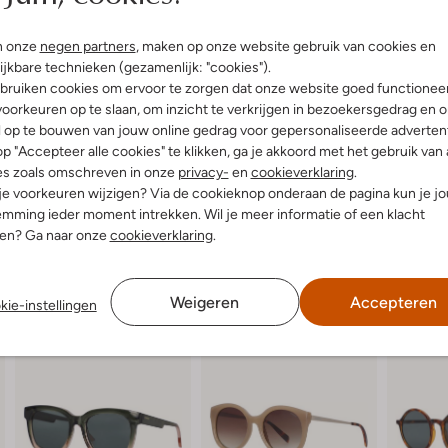
dagje shoppen in de stad of een
eyecatcher met een luchtige zome
LULU zonnebril van KOMONO voegt 
n onze
negen partners
, maken op onze website gebruik van cookies en
inspireren door de perfecte mix van
ijkbare technieken (gezamenlijk: "cookies").
bruiken cookies om ervoor te zorgen dat onze website goed functionee
oorkeuren op te slaan, om inzicht te verkrijgen in bezoekersgedrag en 
l op te bouwen van jouw online gedrag voor gepersonaliseerde advertent
p "Accepteer alle cookies" te klikken, ga je akkoord met het gebruik van 
es zoals omschreven in onze
privacy-
en
cookieverklaring
.
 je voorkeuren wijzigen? Via de cookieknop onderaan de pagina kun je j
mming ieder moment intrekken. Wil je meer informatie of een klacht
nen? Ga naar onze
cookieverklaring
.
Weigeren
Accepteren
kie-instellingen