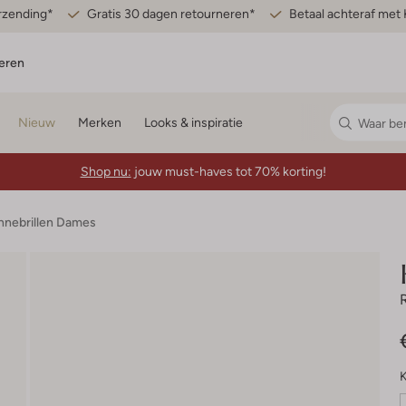
erzending*
Gratis 30 dagen retourneren*
Betaal achteraf met 
eren
Nieuw
Merken
Looks & inspiratie
Shop nu:
jouw must-haves tot 70% korting!
nnebrillen Dames
K