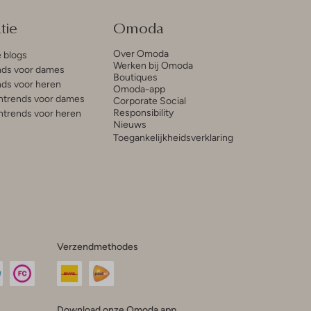
tie
Omoda
Over Omoda
e blogs
Werken bij Omoda
ds voor dames
Boutiques
ds voor heren
Omoda-app
trends voor dames
Corporate Social
Responsibility
trends voor heren
Nieuws
Toegankelijkheidsverklaring
Verzendmethodes
Download onze Omoda app