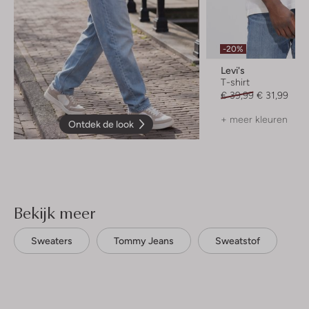
-20%
Levi's
T-shirt
€ 39,99
€ 31,99
+ meer kleuren
Ontdek de look
Bekijk meer
Sweaters
Tommy Jeans
Sweatstof