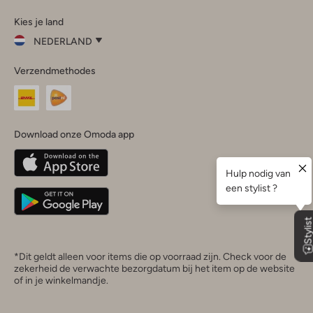
Omoda
Omoda
Omoda
Omoda
Omoda
Kies je land
Instagram
Facebook
TikTok
LinkedIn
YouTube
NEDERLAND
Kies
Verzendmethodes
je
Sluit
land
Nederland
België
(Nederlands)
Download onze Omoda app
Belgique
(Français)
Deutschland
*Dit geldt alleen voor items die op voorraad zijn. Check voor de
zekerheid de verwachte bezorgdatum bij het item op de website
of in je winkelmandje.