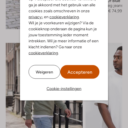
Butcher Of Blue
ga je akkoord met het gebruik van alle
Straight leg jeans
cookies zoals omschreven in onze
€ 149,99
€ 74,99
privacy-
en
cookieverklaring
.
Wil je je voorkeuren wijzigen? Via de
Ontdek de look
cookieknop onderaan de pagina kun je
jouw toestemming ieder moment
intrekken. Wil je meer informatie of een
klacht indienen? Ga naar onze
cookieverklaring
.
Accepteren
Weigeren
Cookie-instellingen