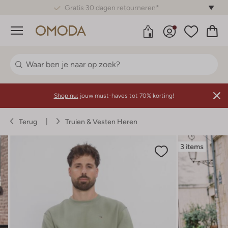
Betaal achteraf met Klarna
Menu
Shop nu:
jouw must-haves tot 70% korting!
Terug
Truien & Vesten Heren
3 items