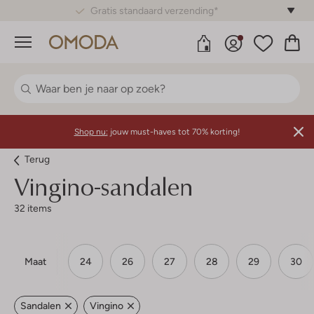
Gratis standaard verzending*
Menu
Shop nu:
jouw must-haves tot 70% korting!
Terug
Vingino-sandalen
32 items
Maat
24
26
27
28
29
30
Sandalen
Vingino