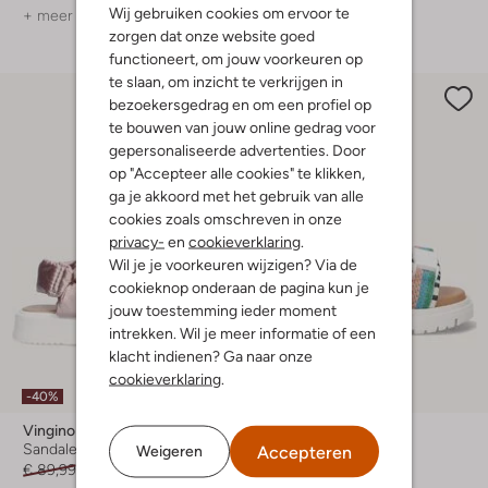
Wij gebruiken cookies om ervoor te
+ meer kleuren
zorgen dat onze website goed
functioneert, om jouw voorkeuren op
te slaan, om inzicht te verkrijgen in
bezoekersgedrag en om een profiel op
te bouwen van jouw online gedrag voor
gepersonaliseerde advertenties. Door
op "Accepteer alle cookies" te klikken,
ga je akkoord met het gebruik van alle
cookies zoals omschreven in onze
privacy-
en
cookieverklaring
.
Wil je je voorkeuren wijzigen? Via de
cookieknop onderaan de pagina kun je
jouw toestemming ieder moment
intrekken. Wil je meer informatie of een
klacht indienen? Ga naar onze
cookieverklaring
.
-40%
-40%
Vingino
Vingino
Sandalen met hak
Sandalen
Accepteren
Weigeren
€ 89,99
€ 53,99
€ 69,99
€ 41,99