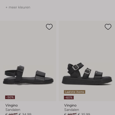
+ meer kleuren
Laatste items
-50%
-60%
Vingino
Vingino
Sandalen
Sandalen
€ 69,95
€ 34,99
€ 89,95
€ 35,99