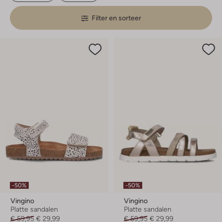
Filter en sorteer
-50%
-50%
Vingino
Vingino
Platte sandalen
Platte sandalen
€ 59,95
€ 29,99
€ 59,95
€ 29,99