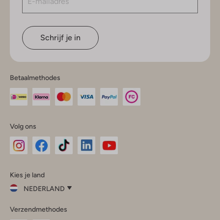
Schrijf je in
Betaalmethodes
Volg ons
Omoda
Omoda
Omoda
Omoda
Omoda
Kies je land
Instagram
Facebook
TikTok
LinkedIn
YouTube
NEDERLAND
Kies
Verzendmethodes
je
Sluit
land