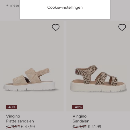
+ meer kleuren
+ meer kleuren
Cookie-instellingen
-40%
-40%
Vingino
Vingino
Platte sandalen
Sandalen
€ 79,99
€ 47,99
€ 69,99
€ 41,99