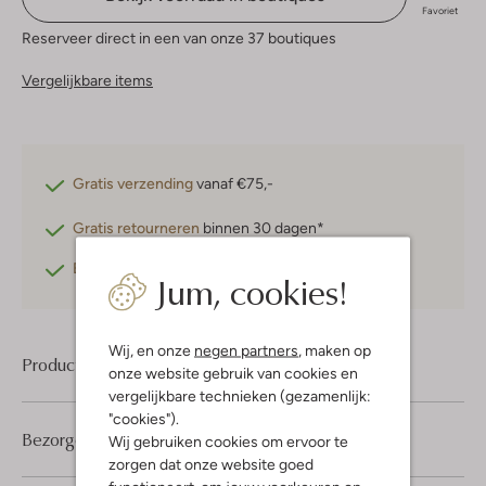
Favoriet
Reserveer direct in een van onze 37 boutiques
Vergelijkbare items
Gratis verzending
vanaf €75,-
Gratis retourneren
binnen 30 dagen*
Betaal achteraf
met Klarna
Jum, cookies!
Wij, en onze
negen partners
, maken op
Product informatie
onze website gebruik van cookies en
vergelijkbare technieken (gezamenlijk:
"cookies").
Bezorgen & retourneren
Wij gebruiken cookies om ervoor te
zorgen dat onze website goed