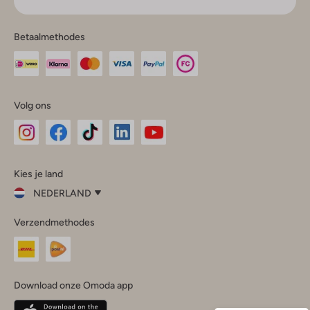
Betaalmethodes
Volg ons
Omoda
Omoda
Omoda
Omoda
Omoda
Kies je land
Instagram
Facebook
TikTok
LinkedIn
YouTube
NEDERLAND
Kies
Verzendmethodes
je
Sluit
land
Nederland
België
(Nederlands)
Download onze Omoda app
Belgique
(Français)