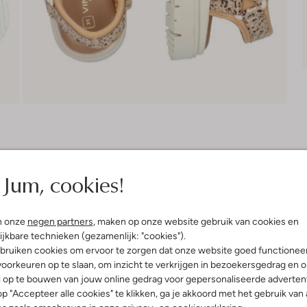
Bezorgen & retourneren
Jum, cookies!
elling & Pasvorm
Omschrijving
n onze
negen partners
, maken op onze website gebruik van cookies en
ijkbare technieken (gezamenlijk: "cookies").
bruiken cookies om ervoor te zorgen dat onze website goed functionee
e
Ontdek de speelse charme van 
oorkeuren op te slaan, om inzicht te verkrijgen in bezoekersgedrag en 
rprint
beige sandalen met ronde neus en
l op te bouwen van jouw online gedrag voor gepersonaliseerde advertent
mal
het park of een middagje ijsjes 
p "Accepteer alle cookies" te klikken, ga je akkoord met het gebruik van 
uitenkant:
Textiel
comfortabel leatherlook met textie