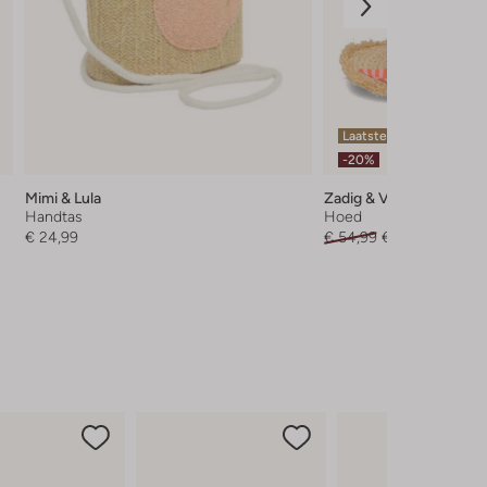
Laatste maten
-20%
Mimi & Lula
Zadig & Voltaire
Handtas
Hoed
€ 24,99
€ 54,99
€ 43,99