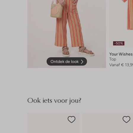
-50%
Your Wishes
Top
Ontdek de look
Vanaf
€ 13,9
Ook iets voor jou?