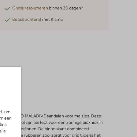
Gratis retourneren
binnen 30 dagen*
Betaal achteraf
met Klarna
rt, om
de ORISTANO MALADIVE sandalen voor meisjes. Deze
om een
 plateauzool zijn perfect voor een zonnige picknick in
ies.
eten met vriendinnen. De binnenkant combineert
alle
l, terwijl de rubberen zool zorgt voor grip tijdens het