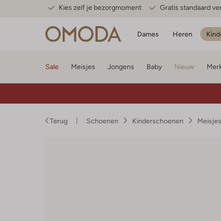
Kies zelf je bezorgmoment
Gratis standaard v
Dames
Heren
Kind
Sale
Meisjes
Jongens
Baby
Nieuw
Mer
Terug
Schoenen
Kinderschoenen
Meisje