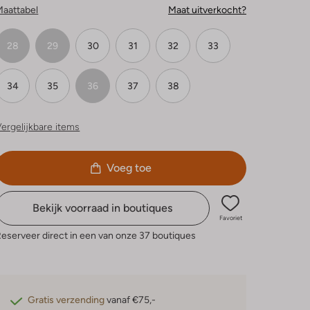
Maattabel
Maat uitverkocht?
28
29
30
31
32
33
34
35
36
37
38
ergelijkbare items
Voeg toe
Bekijk voorraad in boutiques
Favoriet
eserveer direct in een van onze 37 boutiques
Gratis verzending
vanaf €75,-