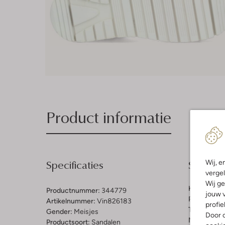
Product informatie
Specificaties
Samenst
Wij, e
vergel
Wij ge
Kleur:
Beig
Productnummer:
344779
jouw v
Print:
Pante
Artikelnummer:
Vin826183
profie
Trends:
Ani
Gender:
Meisjes
Door o
Materiaal b
Productsoort:
Sandalen