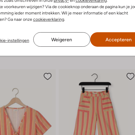
es zoals omschreven in onze
privacy-
en
cookieverklaring
.
innenkant:
Textiel, Leer
spelen. Dankzij de handige klitte
 je voorkeuren wijzigen? Via de cookieknop onderaan de pagina kun je j
ol:
Rubber
ze met een luchtig zomerjurkje of 
mming ieder moment intrekken. Wil je meer informatie of een klacht
g:
Klittenband
Met de VINGINO sandalen stap je
nen? Ga naar onze
cookieverklaring
.
lateauzool
Ronde Neus
Weigeren
Accepteren
kie-instellingen