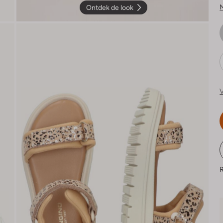
Ontdek de look
V
R