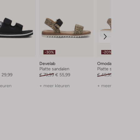
-30%
-20%
Develab
Omoda
Platte sandalen
Platte sandalen
 29,99
€ 79,99
€ 55,99
€ 49,99
€ 39,99
leuren
+ meer kleuren
+ meer kleuren