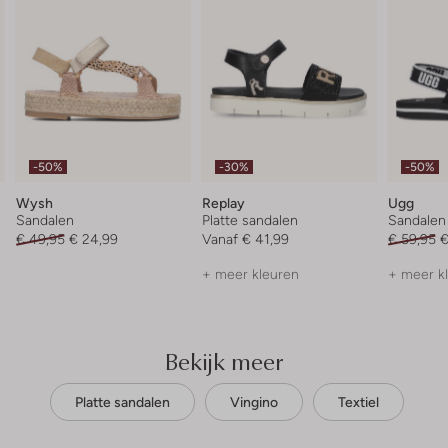
-50%
-30%
-50%
Wysh
Replay
Ugg
Sandalen
Platte sandalen
Sandalen
€ 49,95
€ 24,99
Vanaf
€ 41,99
€ 59,95
€
+ meer kleuren
+ meer k
Bekijk meer
Platte sandalen
Vingino
Textiel