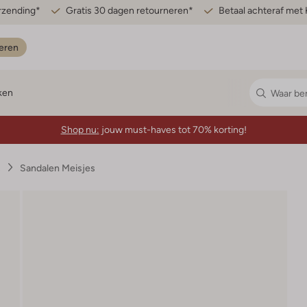
erzending*
Gratis 30 dagen retourneren*
Betaal achteraf met 
eren
ken
Shop nu:
jouw must-haves tot 70% korting!
s
Sandalen Meisjes