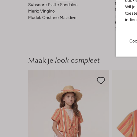
cooki
Materiaal b
Subsoort:
Platte Sandalen
Wil je
Materiaal zo
Merk:
Vingino
toeste
Type sluitin
Model:
Oristano Maladive
indie
Hakvorm:
P
Type neus:
Coo
Maak je
look compleet