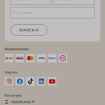
Schrijf je in
Betaalmethodes
Volg ons
Omoda
Omoda
Omoda
Omoda
Omoda
Kies je land
Instagram
Facebook
TikTok
LinkedIn
YouTube
NEDERLAND