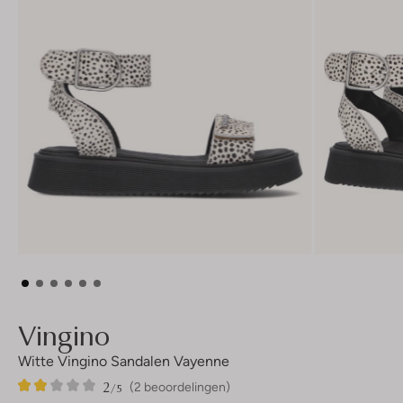
Vingino
Witte Vingino Sandalen Vayenne
2
2
2
/5
(2 beoordelingen)