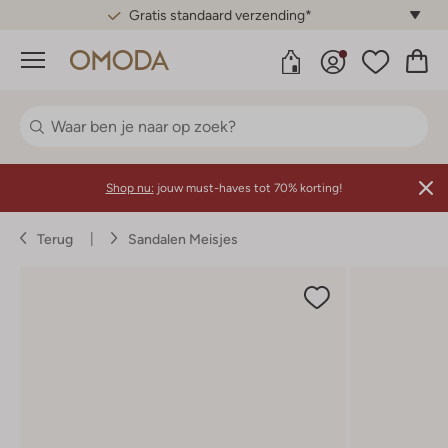
Gratis standaard verzending*
Menu
Shop nu:
jouw must-haves tot 70% korting!
Terug
Sandalen Meisjes