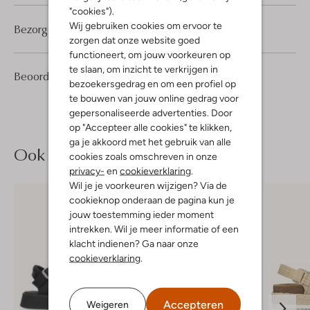
"cookies").
Wij gebruiken cookies om ervoor te
Bezorgen & retourneren
zorgen dat onze website goed
functioneert, om jouw voorkeuren op
te slaan, om inzicht te verkrijgen in
2
2
Beoordelingen
(2)
2
/5
bezoekersgedrag en om een profiel op
Sterren
te bouwen van jouw online gedrag voor
gepersonaliseerde advertenties. Door
op "Accepteer alle cookies" te klikken,
ga je akkoord met het gebruik van alle
Ook iets voor jou?
cookies zoals omschreven in onze
privacy-
en
cookieverklaring
.
Wil je je voorkeuren wijzigen? Via de
cookieknop onderaan de pagina kun je
jouw toestemming ieder moment
intrekken. Wil je meer informatie of een
klacht indienen? Ga naar onze
cookieverklaring
.
Accepteren
Weigeren