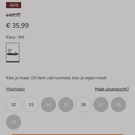
Sterren
-60%
€ 89,95
€ 35,99
Kleur:
Wit
Kies je maat:
Dit item valt normaal, kies je eigen maat
Maattabel
Maat uitverkocht?
32
33
34
35
36
37
38
39