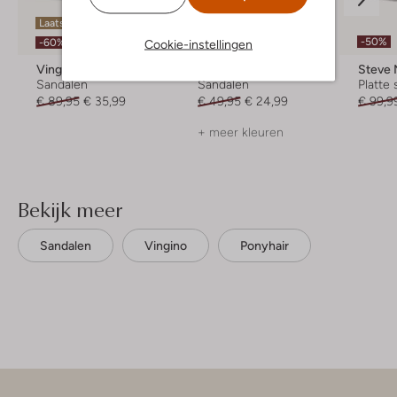
Laatste items
-50%
-50%
-60%
Cookie-instellingen
Vingino
Ton & Ton
Steve
Sandalen
Sandalen
Platte
€ 89,95
€ 35,99
€ 49,95
€ 24,99
€ 99,9
+ meer kleuren
Bekijk meer
Sandalen
Vingino
Ponyhair