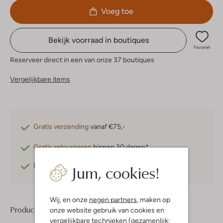
Voeg toe
Bekijk voorraad in boutiques
Favoriet
Reserveer direct in een van onze 37 boutiques
Vergelijkbare items
Gratis verzending
vanaf €75,-
Gratis retourneren
binnen 30 dagen*
Jum, cookies!
Betaal achteraf
met Klarna
Wij, en onze
negen partners
, maken op
Product informatie
onze website gebruik van cookies en
vergelijkbare technieken (gezamenlijk: