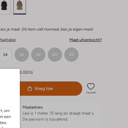
ies je maat:
Dit item valt normaal, kies je eigen maat
Maattabel
Maat uitverkocht?
34
36
38
40
42
ergelijkbare items
Voeg toe
Favoriet
Maatadvies
rt, om
Lexi is 1 meter 75 lang en draagt maat s.
om een
De pasvorm is
losvallend
.
ies.