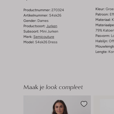
Kleur:
Groe
Productnummer:
270324
Patroon:
Ef
Artikelnummer:
S4sk26
Materiaal:
K
Gender:
Dames
Materiaalp
Productsoort:
Jurken
79% Katoen
Subsoort:
Mini Jurken
Pasvorm:
L
Merk:
Semicouture
Halslijn:
Of
Model:
S4sk26 Dress
Mouwlengt
Lengte:
Kor
Maak je
look compleet