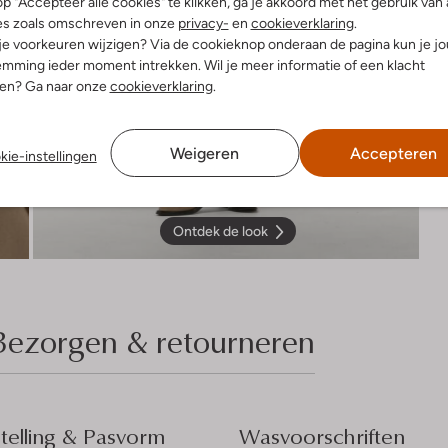
p "Accepteer alle cookies" te klikken, ga je akkoord met het gebruik van 
es zoals omschreven in onze
privacy-
en
cookieverklaring
.
 je voorkeuren wijzigen? Via de cookieknop onderaan de pagina kun je j
mming ieder moment intrekken. Wil je meer informatie of een klacht
nen? Ga naar onze
cookieverklaring
.
Weigeren
Accepteren
kie-instellingen
Ontdek de look
Bezorgen & retourneren
elling & Pasvorm
Wasvoorschriften