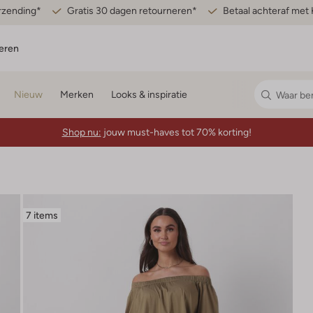
erzending*
Gratis 30 dagen retourneren*
Betaal achteraf met 
eren
Nieuw
Merken
Looks & inspiratie
Shop nu:
jouw must-haves tot 70% korting!
7 items