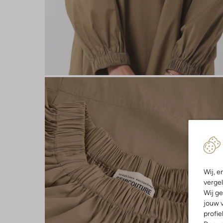
Wij, e
vergel
Wij ge
jouw v
profie