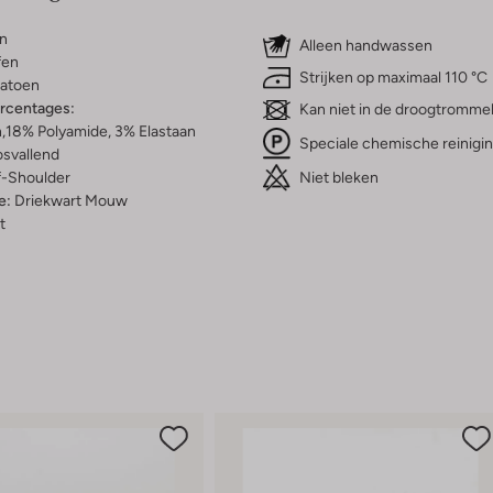
n
Alleen handwassen
fen
Strijken op maximaal 110 °C
atoen
ercentages:
Kan niet in de droogtromme
,18% Polyamide, 3% Elastaan
Speciale chemische reinigi
osvallend
Niet bleken
f-Shoulder
e:
Driekwart Mouw
t