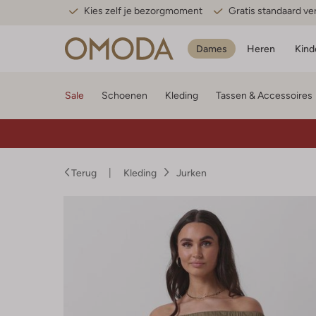
Kies zelf je bezorgmoment
Gratis standaard v
Dames
Heren
Kind
Sale
Schoenen
Kleding
Tassen & Accessoires
Terug
Kleding
Jurken