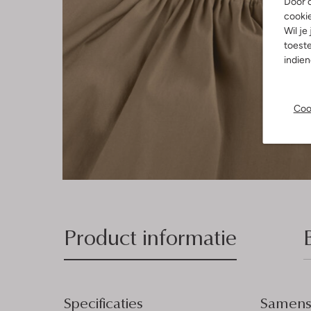
Door o
cooki
Wil je
toeste
indie
Coo
Product informatie
Specificaties
Samenst