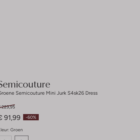
Semicouture
Groene Semicouture Mini Jurk S4sk26 Dress
€ 229,95
€ 91,99
-60%
leur:
Groen