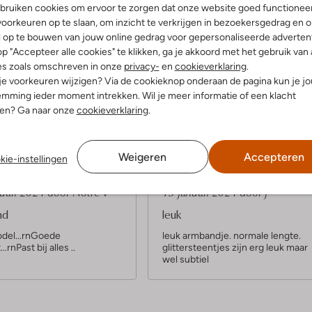
bruiken cookies om ervoor te zorgen dat onze website goed functionee
oorkeuren op te slaan, om inzicht te verkrijgen in bezoekersgedrag en 
l op te bouwen van jouw online gedrag voor gepersonaliseerde advertent
p "Accepteer alle cookies" te klikken, ga je akkoord met het gebruik van 
es zoals omschreven in onze
privacy-
en
cookieverklaring
.
Product informatie
 je voorkeuren wijzigen? Via de cookieknop onderaan de pagina kun je j
mming ieder moment intrekken. Wil je meer informatie of een klacht
nen? Ga naar onze
cookieverklaring
.
Weigeren
Accepteren
kie-instellingen
5
(5)
(5)
S
ruari 2024
door Notre v
13 januari 2024
door j
t
nd
leuk
e
odel...rnGoede
leuk armbandje. normale lengte.
...rnPast bij alles ..
glittersteentjes zijn erg leuk maar
r
wel subtiel
r
e
n