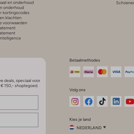
aat en onderhoud
Schoenen
en onderhoud
r kortingscodes
en klachten
e voorwaarden
tatement
atement
 Intelligence
Betaalmethodes
e deals, speciaal voor
p € 150,- shoptegoed.
Volg ons
Omoda
Omoda
Omoda
Omoda
Om
Kies je land
Instagram
Facebook
TikTok
LinkedI
Yo
NEDERLAND