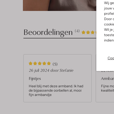
Wij ge
jouw v
profie
Door o
cooki
Beoordelingen
Wil je
(4)
4
5
5
/5
toeste
indie
Sterren
Coo
5
5
(5)
S
S
26 juli 2024
door Stefanie
22 feb
t
t
Fijntjes
Armba
e
e
Heel blij met deze armband. Ik had
Fijne m
de bijpassende oorbellen al, mooi
kwaliteit
r
r
fijn armbandje
r
r
e
e
n
n