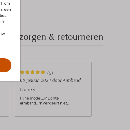
rt, om
om een
ies.
alle
Bezorgen & retourneren
ouw
5
(5)
S
09 januari 2024
door Armband
t
Notre v
e
Fijne model...rnLichte
armband...rnVerkleurt niet...
r
r
e
n