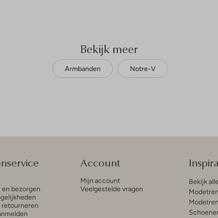
Bekijk meer
Armbanden
Notre-V
enservice
Account
Inspira
Mijn account
Bekijk all
n en bezorgen
Veelgestelde vragen
Modetren
gelijkheden
Modetren
n retourneren
Schoenen
anmelden