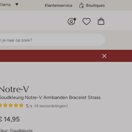
Klarna
Klantenservice
Boutiques
Notre-V
Goudkleurig Notre-V Armbanden Bracelet Strass
5
4
5
/5
(4 beoordelingen)
Sterren
€ 14,95
leur:
Goudkleurig