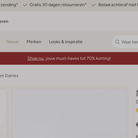
erzending*
Gratis 30 dagen retourneren*
Betaal achteraf met 
eren
Nieuw
Merken
Looks & inspiratie
Shop nu:
jouw must-haves tot 70% korting!
den Dames
K