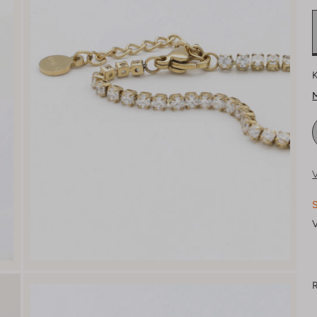
K
M
V
S
V
R