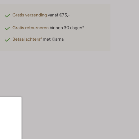
Gratis verzending
vanaf €75,-
Gratis retourneren
binnen 30 dagen*
Betaal achteraf
met Klarna