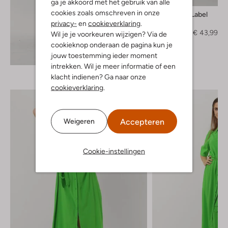
ga je akkoord met het gebruik van alle
cookies zoals omschreven in onze
Another Label
Maxi jurk
privacy-
en
cookieverklaring
.
€ 109,95
€ 43,99
Wil je je voorkeuren wijzigen? Via de
cookieknop onderaan de pagina kun je
Ontdek de look
jouw toestemming ieder moment
intrekken. Wil je meer informatie of een
klacht indienen? Ga naar onze
cookieverklaring
.
Accepteren
Weigeren
Cookie-instellingen