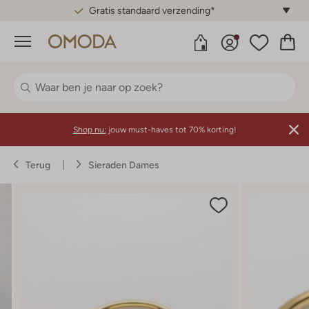
Gratis standaard verzending*
Menu
Shop nu:
jouw must-haves tot 70% korting!
Terug
Sieraden Dames