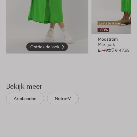
Laatste item
-60%
Modström
Maxi jurk
Ontdek de look
€ 119,95
€ 47,99
Bekijk meer
Armbanden
Notre-V