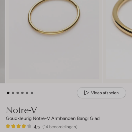
Video afspelen
Notre-V
Goudkleurig Notre-V Armbanden Bangl Glad
4
14
4
/5
(14 beoordelingen)