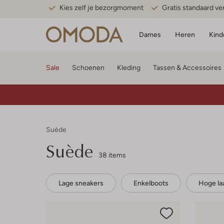
Kies zelf je bezorgmoment
Gratis standaard v
Dames
Heren
Kind
Sale
Schoenen
Kleding
Tassen & Accessoires
Suède
Suède
38 items
Lage sneakers
Enkelboots
Hoge la