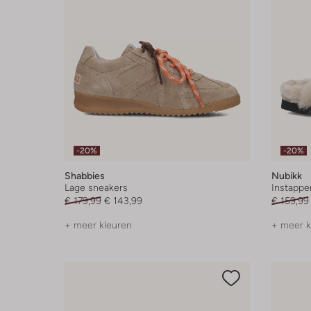
-20%
-20%
Shabbies
Nubikk
Lage sneakers
Instappe
€ 179,99
€ 143,99
€ 159,99
+ meer kleuren
+ meer k