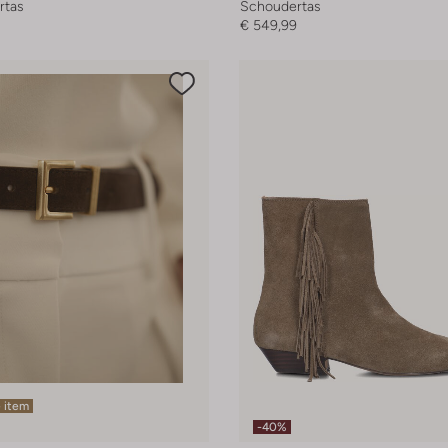
rtas
Schoudertas
€ 549,99
 item
-40%