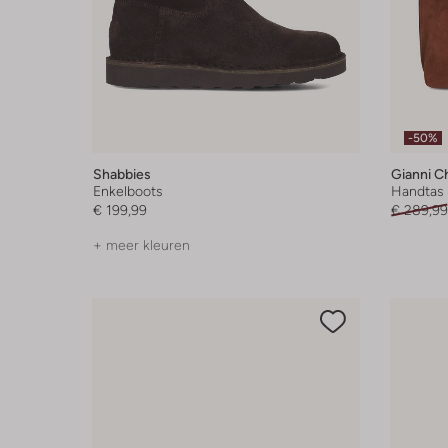
-50%
Shabbies
Gianni Ch
Enkelboots
Handtas
€ 199,99
€ 289,99
+ meer kleuren