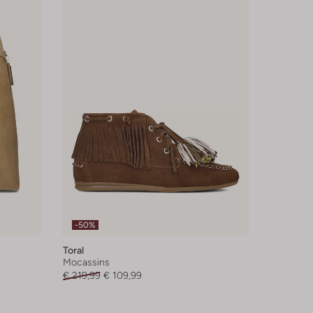
-50%
Toral
Mocassins
€ 219,99
€ 109,99