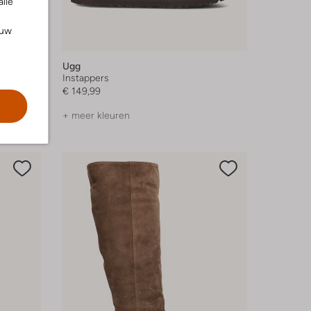
alle
ouw
Ugg
Instappers
€ 149,99
+ meer kleuren