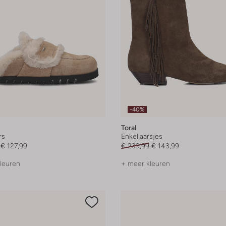
-40%
Toral
rs
Enkellaarsjes
€ 127,99
€ 239,99
€ 143,99
leuren
+ meer kleuren