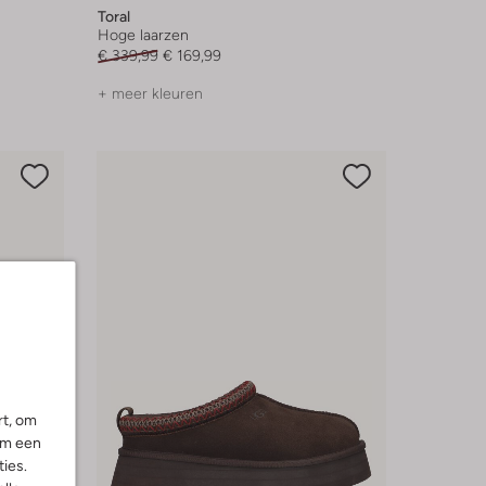
Toral
Hoge laarzen
€ 339,99
€ 169,99
+ meer kleuren
rt, om
om een
ies.