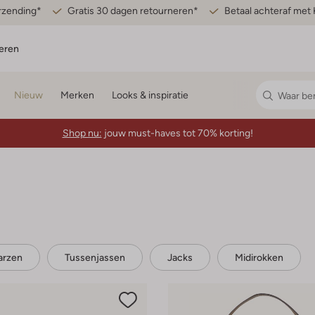
erzending*
Gratis 30 dagen retourneren*
Betaal achteraf met 
eren
Nieuw
Merken
Looks & inspiratie
Shop nu:
jouw must-haves tot 70% korting!
arzen
Tussenjassen
Jacks
Midirokken