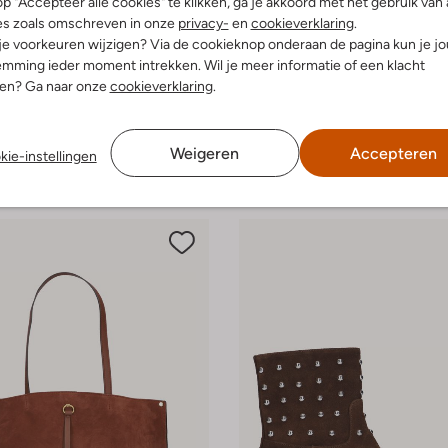
p "Accepteer alle cookies" te klikken, ga je akkoord met het gebruik van 
es zoals omschreven in onze
privacy-
en
cookieverklaring
.
 je voorkeuren wijzigen? Via de cookieknop onderaan de pagina kun je j
-30%
mming ieder moment intrekken. Wil je meer informatie of een klacht
nen? Ga naar onze
cookieverklaring
.
Lauran
Stefano Lauran
sjes
Enkellaarsjes
€ 132,99
€ 149,99
€ 104,99
Weigeren
Accepteren
kie-instellingen
leuren
+ meer kleuren