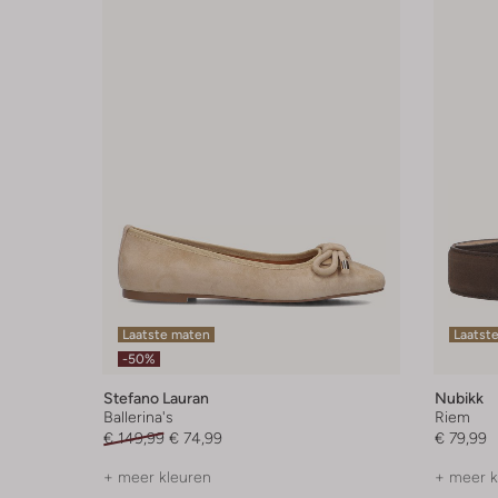
Laatste maten
Laatst
-50%
Stefano Lauran
Nubikk
Ballerina's
Riem
€ 149,99
€ 74,99
€ 79,99
+ meer kleuren
+ meer k