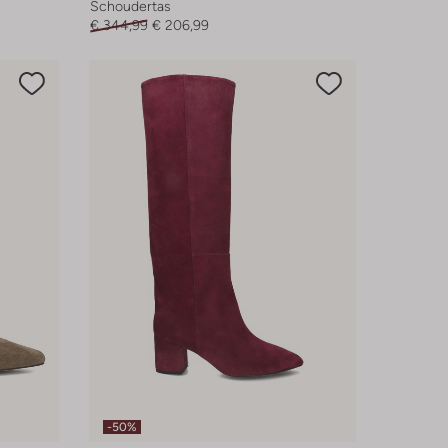
Schoudertas
€ 344,99
€ 206,99
-50%