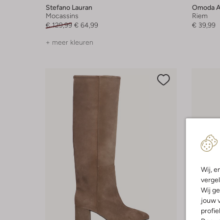
Stefano Lauran
Omoda At
Mocassins
Riem
€ 129,99
€ 64,99
€ 39,99
+ meer kleuren
Wij, e
vergel
Wij ge
jouw v
profie