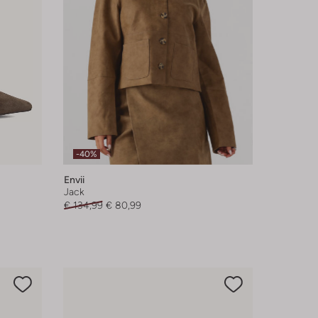
-40%
Envii
Jack
€ 134,99
€ 80,99