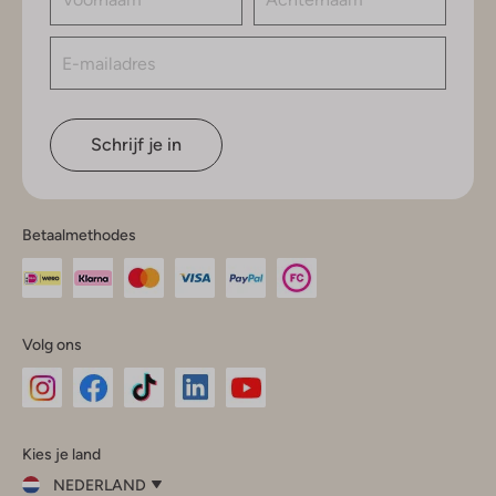
Schrijf je in
Betaalmethodes
Volg ons
Omoda
Omoda
Omoda
Omoda
Omoda
Kies je land
Instagram
Facebook
TikTok
LinkedIn
YouTube
NEDERLAND