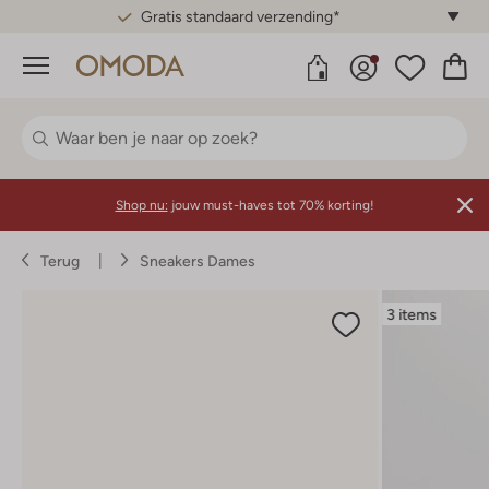
Gratis standaard verzending*
Menu
Shop nu:
jouw must-haves tot 70% korting!
Terug
Sneakers Dames
3 items