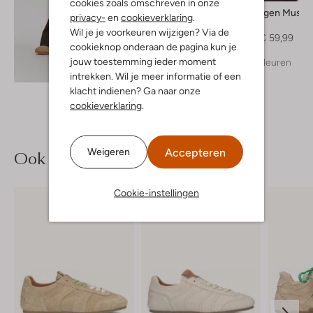
cookies zoals omschreven in onze
Copenhagen Muse
privacy-
en
cookieverklaring
.
Trui
Wil je je voorkeuren wijzigen? Via de
€ 99,99
€ 59,99
cookieknop onderaan de pagina kun je
jouw toestemming ieder moment
+ meer kleuren
Ontdek de look
intrekken. Wil je meer informatie of een
klacht indienen? Ga naar onze
cookieverklaring
.
Accepteren
Weigeren
Ook iets voor jou?
Cookie-instellingen