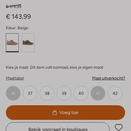
€ 179,99
€ 143,99
Kleur:
Beige
Kies je maat:
Dit item valt normaal, kies je eigen maat
Maattabel
Maat uitverkocht?
36
37
38
39
40
41
42
Voeg toe
Bekijk voorraad in boutiques