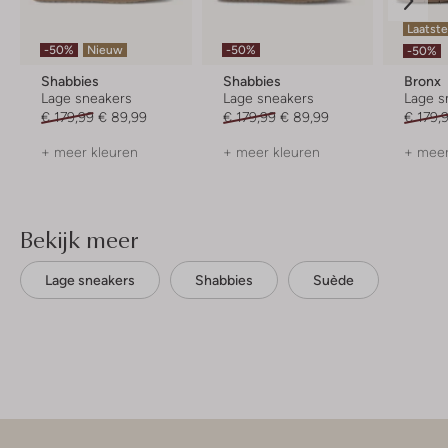
Laatst
-50%
Nieuw
-50%
-50%
Shabbies
Shabbies
Bronx
Lage sneakers
Lage sneakers
Lage s
€ 179,99
€ 89,99
€ 179,99
€ 89,99
€ 179,
+ meer kleuren
+ meer kleuren
+ meer
Bekijk meer
Lage sneakers
Shabbies
Suède