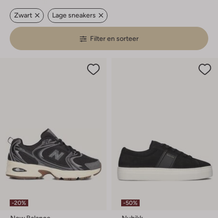
Zwart
Lage sneakers
Filter en sorteer
-20%
-50%
New Balance
Nubikk