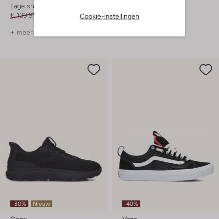
Lage sneakers
Lage sneakers
€ 139,99
€ 69,99
€ 129,99
Cookie-instellingen
+ meer kleuren
-30%
Nieuw
-40%