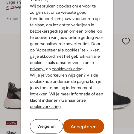
Lage sneakers
Lage sneakers
Wij gebruiken cookies om ervoor te
€ 129,99
€ 64,99
€ 139,99
€ 69,99
zorgen dat onze website goed
functioneert, om jouw voorkeuren op
+ meer kleuren
+ meer kleuren
te slaan, om inzicht te verkrijgen in
bezoekersgedrag en om een profiel op
te bouwen van jouw online gedrag voor
gepersonaliseerde advertenties. Door
op "Accepteer alle cookies" te klikken,
ga je akkoord met het gebruik van alle
cookies zoals omschreven in onze
privacy-
en
cookieverklaring
.
Wil je je voorkeuren wijzigen? Via de
cookieknop onderaan de pagina kun je
jouw toestemming ieder moment
intrekken. Wil je meer informatie of een
klacht indienen? Ga naar onze
cookieverklaring
.
-50%
Accepteren
Weigeren
Blasz
The Hoff Brand