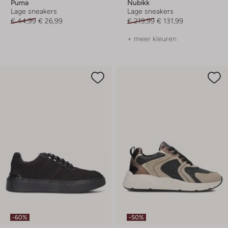
Puma
Nubikk
Lage sneakers
Lage sneakers
€ 44,99
€ 26,99
€ 219,99
€ 131,99
+ meer kleuren
-60%
-50%