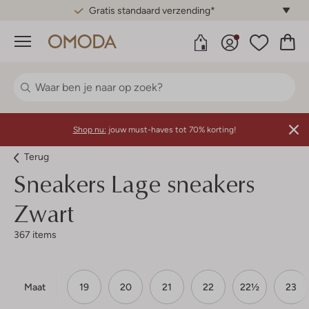
Gratis standaard verzending*
Menu
Shop nu:
jouw must-haves tot 70% korting!
Terug
Sneakers Lage sneakers
Zwart
367 items
Maat
19
20
21
22
22½
23