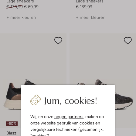
Lage sneakers
Lage sneakers
€ 139,99
€ 69,99
€ 139,99
+ meer kleuren
+ meer kleuren
Jum, cookies!
Wij, en onze
negen partners
, maken op
onze website gebruik van cookies en
-50%
-50%
vergelijkbare technieken (gezamenlijk:
Blasz
Blasz
"cookies").