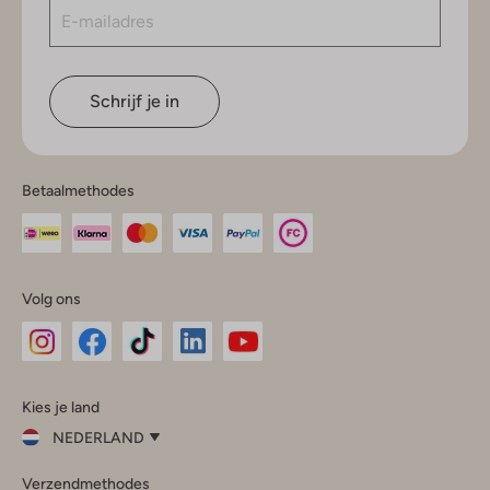
Schrijf je in
Betaalmethodes
Volg ons
Omoda
Omoda
Omoda
Omoda
Omoda
Kies je land
Instagram
Facebook
TikTok
LinkedIn
YouTube
NEDERLAND
Kies
Verzendmethodes
je