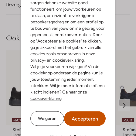
zorgen dat onze website goed
Bezorgen & retourneren
functioneert, om jouw voorkeuren op
te slaan, om inzicht te verkrijgen in
bezoekersgedrag en om een profiel op
te bouwen van jouw online gedrag voor
gepersonaliseerde advertenties. Door
Ook iets voor jou?
op "Accepteer alle cookies" te klikken,
ga je akkoord met het gebruik van alle
cookies zoals omschreven in onze
privacy-
en
cookieverklaring
.
Wil je je voorkeuren wijzigen? Via de
cookieknop onderaan de pagina kun je
jouw toestemming ieder moment
intrekken. Wil je meer informatie of een
klacht indienen? Ga naar onze
cookieverklaring
.
Accepteren
Weigeren
-60%
-50%
-50%
Stefano Lauran
Stefano Lauran
Stefan
Lage sneakers
Lage sneakers
Lage s