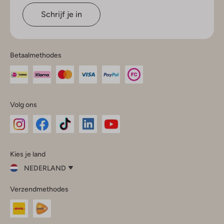
Schrijf je in
Betaalmethodes
Volg ons
Omoda
Omoda
Omoda
Omoda
Omoda
Kies je land
Instagram
Facebook
TikTok
LinkedIn
YouTube
NEDERLAND
Kies
Verzendmethodes
je
Sluit
land
Nederland