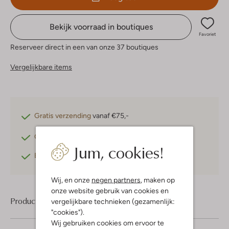
Bekijk voorraad in boutiques
Favoriet
Reserveer direct in een van onze 37 boutiques
Vergelijkbare items
Gratis verzending
vanaf €75,-
Gratis retourneren
binnen 30 dagen*
Jum, cookies!
Betaal achteraf
met Klarna
Wij, en onze
negen partners
, maken op
onze website gebruik van cookies en
Product informatie
vergelijkbare technieken (gezamenlijk:
"cookies").
Wij gebruiken cookies om ervoor te