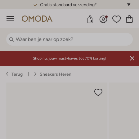
Gratis standaard verzending*
Menu
Shop nu:
jouw must-haves tot 70% korting!
Terug
Sneakers Heren