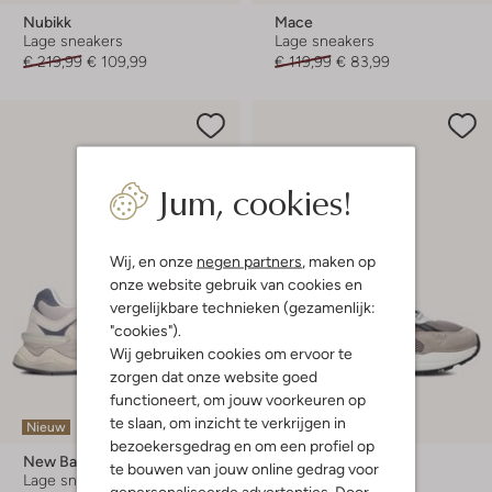
Nubikk
Mace
Lage sneakers
Lage sneakers
€ 219,99
€ 109,99
€ 119,99
€ 83,99
Jum, cookies!
Wij, en onze
negen partners
, maken op
onze website gebruik van cookies en
vergelijkbare technieken (gezamenlijk:
"cookies").
Wij gebruiken cookies om ervoor te
zorgen dat onze website goed
functioneert, om jouw voorkeuren op
te slaan, om inzicht te verkrijgen in
Nieuw
Nieuw
bezoekersgedrag en om een profiel op
New Balance
Hub
te bouwen van jouw online gedrag voor
Lage sneakers
Lage sneakers
gepersonaliseerde advertenties. Door