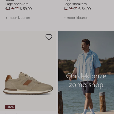
Lage sneakers
Lage sneakers
€ 119,99
€ 59,99
€ 129,99
€ 64,99
+ meer kleuren
+ meer kleuren
-40%