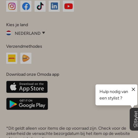
Omoda
Omoda
Omoda
Omoda
Omoda
Kies je land
Instagram
Facebook
TikTok
LinkedIn
YouTube
NEDERLAND
Kies
Verzendmethodes
je
Sluit
land
Nederland
België
(Nederlands)
Download onze Omoda app
Belgique
(Français)
Deutschland
*Dit geldt alleen voor items die op voorraad zijn. Check voor de
zekerheid de verwachte bezorgdatum bij het item op de website