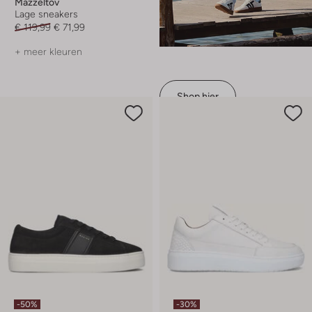
Mazzeltov
Lage sneakers
€ 119,99
€ 71,99
+ meer kleuren
Shop hier
-50%
-30%