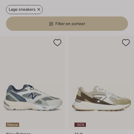
Lage sneakers
Filter en sorteer
Nieuw
-50%
New Balance
Hub