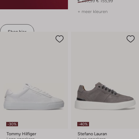
€ 259,99
€ 155,99
+ meer kleuren
Shop hier
-30%
-40%
Tommy Hilfiger
Stefano Lauran