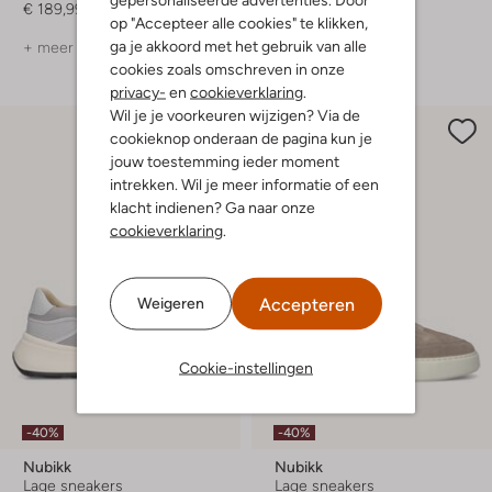
€ 189,99
€ 129,99
op "Accepteer alle cookies" te klikken,
ga je akkoord met het gebruik van alle
+ meer kleuren
+ meer kleuren
cookies zoals omschreven in onze
privacy-
en
cookieverklaring
.
Wil je je voorkeuren wijzigen? Via de
cookieknop onderaan de pagina kun je
jouw toestemming ieder moment
intrekken. Wil je meer informatie of een
klacht indienen? Ga naar onze
cookieverklaring
.
Accepteren
Weigeren
Cookie-instellingen
-40%
-40%
Nubikk
Nubikk
Lage sneakers
Lage sneakers