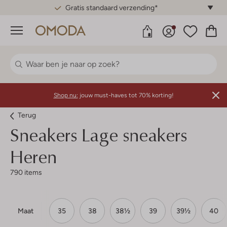
Gratis standaard verzending*
Menu
Shop nu:
jouw must-haves tot 70% korting!
Terug
Sneakers Lage sneakers
Heren
790 items
Maat
35
38
38½
39
39½
40