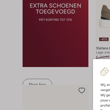
-40%
Stefano 
Lage sne
€ 149,99
+ meer k
Shop hier
Wij, e
vergel
Wij ge
jouw v
profie