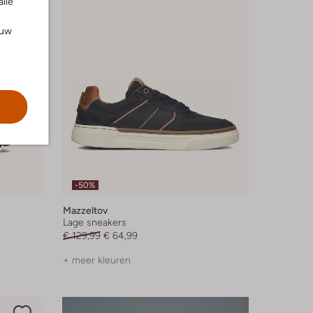
alle
ouw
-50%
Mazzeltov
Lage sneakers
€ 129,99
€ 64,99
+ meer kleuren