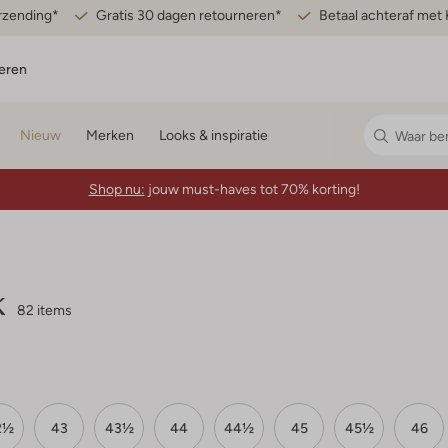
erzending*
Gratis 30 dagen retourneren*
Betaal achteraf met 
eren
Nieuw
Merken
Looks & inspiratie
Shop nu:
jouw must-haves tot 70% korting!
k
82 items
2½
43
43½
44
44½
45
45½
46