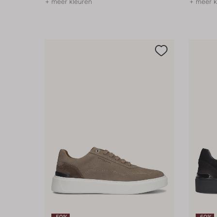
+ meer kleuren
+ meer k
-50%
-60%