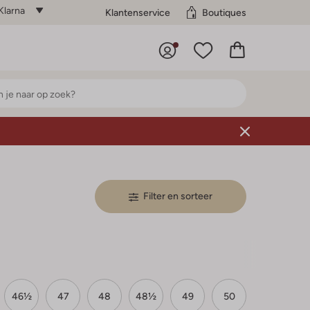
Klarna
Klantenservice
Boutiques
Filter en sorteer
46½
47
48
48½
49
50