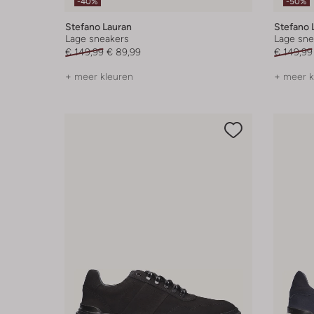
-40%
-50%
Stefano Lauran
Stefano 
Lage sneakers
Lage sne
€ 149,99
€ 89,99
€ 149,99
+ meer kleuren
+ meer k