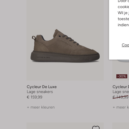
Door o
cooki
Wil je
toeste
indie
Coo
-30%
Cycleur De Luxe
Cycleur 
Lage sneakers
Lage sne
€ 159,99
€ 149,99
+ meer kleuren
+ meer k