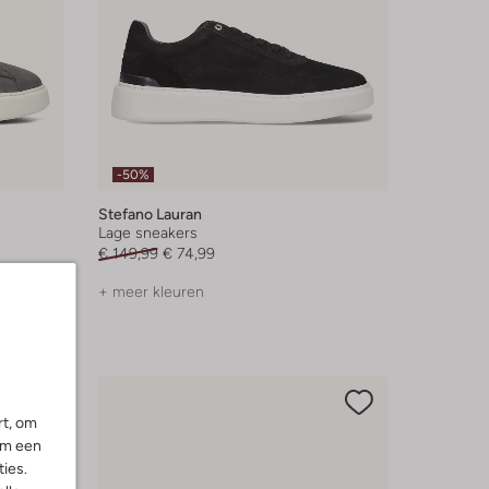
-50%
Stefano Lauran
Lage sneakers
€ 149,99
€ 74,99
+ meer kleuren
rt, om
om een
ies.