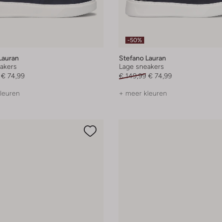
-50%
Lauran
Stefano Lauran
akers
Lage sneakers
€ 74,99
€ 149,99
€ 74,99
leuren
+ meer kleuren