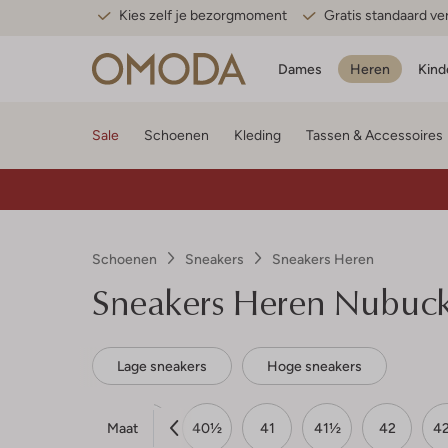
Kies zelf je bezorgmoment
Gratis standaard v
Dames
Heren
Kind
Sale
Schoenen
Kleding
Tassen & Accessoires
Schoenen
Sneakers
Sneakers Heren
Sneakers Heren Nubuc
Lage sneakers
Hoge sneakers
Maat
39
39½
40
40½
41
41½
42
4