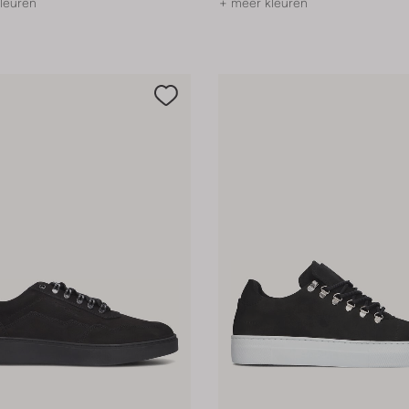
leuren
+ meer kleuren