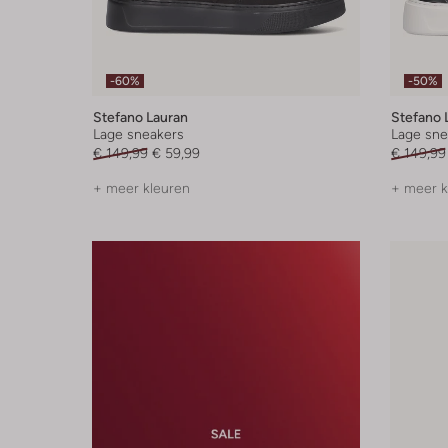
-60%
-50%
Stefano Lauran
Stefano 
Lage sneakers
Lage sne
€ 149,99
€ 59,99
€ 149,99
+ meer kleuren
+ meer k