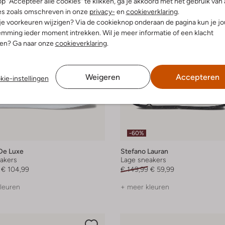
p "Accepteer alle cookies" te klikken, ga je akkoord met het gebruik van 
es zoals omschreven in onze
privacy-
en
cookieverklaring
.
 je voorkeuren wijzigen? Via de cookieknop onderaan de pagina kun je j
mming ieder moment intrekken. Wil je meer informatie of een klacht
nen? Ga naar onze
cookieverklaring
.
Weigeren
Accepteren
kie-instellingen
-60%
De Luxe
Stefano Lauran
akers
Lage sneakers
€ 104,99
€ 149,99
€ 59,99
leuren
+ meer kleuren