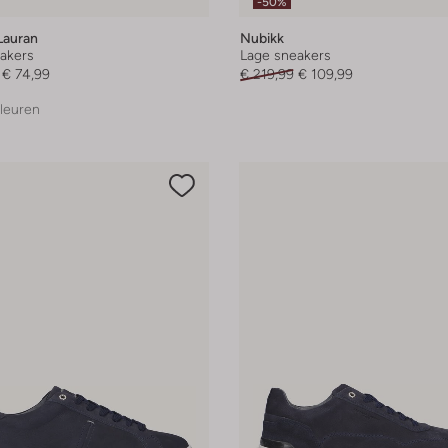
-50%
Lauran
Nubikk
akers
Lage sneakers
€ 74,99
€ 219,99
€ 109,99
leuren