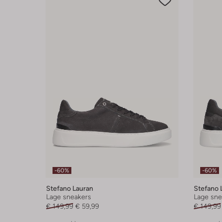
-60%
-60%
Stefano Lauran
Stefano 
Lage sneakers
Lage sne
€ 149,99
€ 59,99
€ 149,99