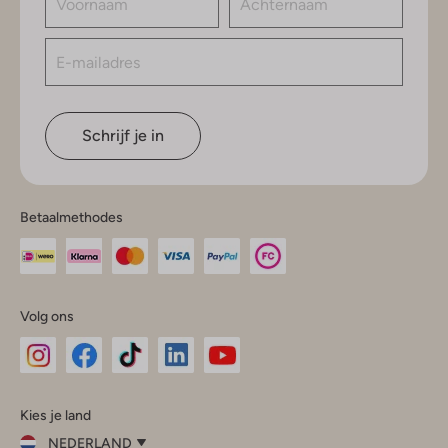
Schrijf je in
Betaalmethodes
Volg ons
Omoda
Omoda
Omoda
Omoda
Omoda
Kies je land
Instagram
Facebook
TikTok
LinkedIn
YouTube
NEDERLAND