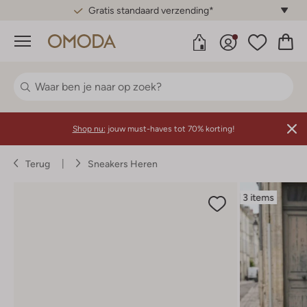
Gratis standaard verzending*
Menu
Shop nu:
jouw must-haves tot 70% korting!
Terug
Sneakers Heren
3 items