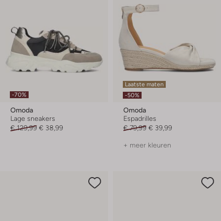
Laatste maten
-70%
-50%
Omoda
Omoda
Lage sneakers
Espadrilles
€ 129,99
€ 38,99
€ 79,99
€ 39,99
+ meer kleuren