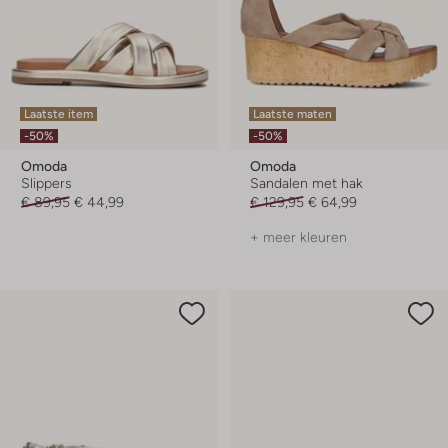
Laatste item
Laatste maten
-50%
-50%
Omoda
Omoda
Slippers
Sandalen met hak
€ 89,95
€ 44,99
€ 129,95
€ 64,99
+ meer kleuren