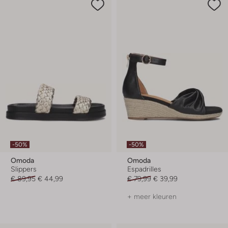
-50%
-50%
Omoda
Omoda
Slippers
Espadrilles
€ 89,95
€ 44,99
€ 79,99
€ 39,99
+ meer kleuren