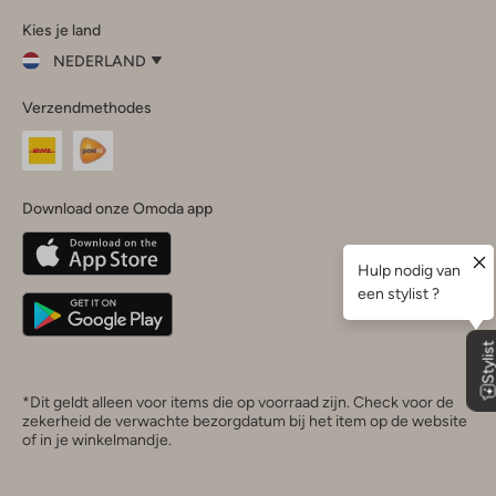
Omoda
Omoda
Omoda
Omoda
Omoda
Kies je land
Instagram
Facebook
TikTok
LinkedIn
YouTube
NEDERLAND
Kies
Verzendmethodes
je
Sluit
land
Nederland
België
(Nederlands)
Download onze Omoda app
Belgique
(Français)
Deutschland
*Dit geldt alleen voor items die op voorraad zijn. Check voor de
zekerheid de verwachte bezorgdatum bij het item op de website
of in je winkelmandje.