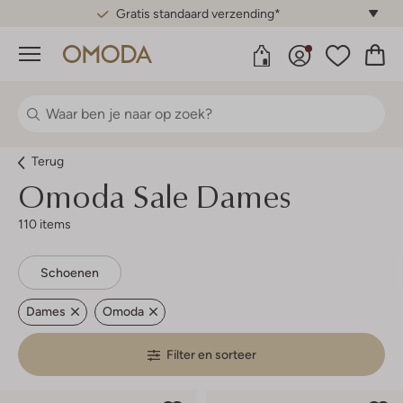
Gratis standaard verzending*
Menu
Terug
Omoda
Sale Dames
110 items
Schoenen
Dames
Omoda
Filter en sorteer