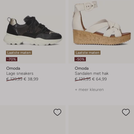
Laatste maten
Laatste maten
-70%
-50%
Omoda
Omoda
Lage sneakers
Sandalen met hak
€ 129,99
€ 38,99
€ 129,95
€ 64,99
+ meer kleuren