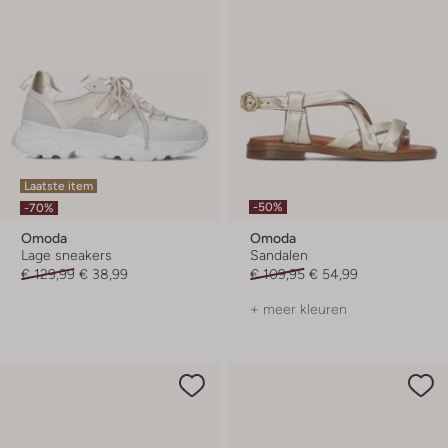
Laatste item
-50%
-70%
Omoda
Omoda
Lage sneakers
Sandalen
€ 129,99
€ 38,99
€ 109,95
€ 54,99
+ meer kleuren