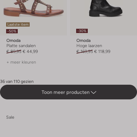
Laatste item
-30%
-50%
Omoda
Omoda
Platte sandalen
Hoge laarzen
€ 89,95
€ 44,99
€ 169,95
€ 118,99
+ meer kleuren
36 van 110 gezien
Toon meer producten
Sale