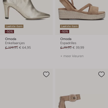
Laatste item
Laatste item
-50%
-50%
Omoda
Omoda
Enkellaarsjes
Espadrilles
€ 129,95
€ 64,95
€ 79,99
€ 39,99
+ meer kleuren