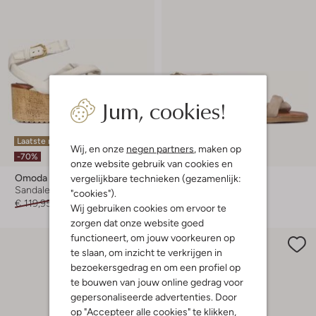
Jum, cookies!
Laatste maten
Laatste maten
Wij, en onze
negen partners
, maken op
-70%
-50%
onze website gebruik van cookies en
Omoda
Omoda
vergelijkbare technieken (gezamenlijk:
Sandalen met hak
Sandalen
"cookies").
€ 119,95
€ 35,99
€ 109,95
€ 54,99
Wij gebruiken cookies om ervoor te
zorgen dat onze website goed
functioneert, om jouw voorkeuren op
te slaan, om inzicht te verkrijgen in
bezoekersgedrag en om een profiel op
te bouwen van jouw online gedrag voor
gepersonaliseerde advertenties. Door
op "Accepteer alle cookies" te klikken,