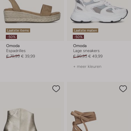
Laatste items
Laatste maten
-50%
-50%
Omoda
Omoda
Espadrilles
Lage sneakers
€ 79,99
€ 39,99
€ 99,95
€ 49,99
+ meer kleuren