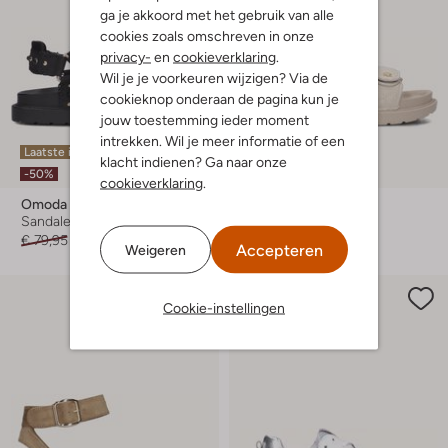
ga je akkoord met het gebruik van alle
cookies zoals omschreven in onze
privacy-
en
cookieverklaring
.
Wil je je voorkeuren wijzigen? Via de
cookieknop onderaan de pagina kun je
jouw toestemming ieder moment
intrekken. Wil je meer informatie of een
Laatste item
Laatste item
klacht indienen? Ga naar onze
-50%
-50%
cookieverklaring
.
Omoda
Omoda
Sandalen
Sandalen
€ 79,95
€ 39,99
€ 79,95
€ 39,99
Accepteren
Weigeren
Cookie-instellingen