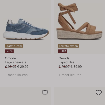
Laatste item
Laatste maten
-70%
-50%
Omoda
Omoda
Lage sneakers
Espadrilles
€ 99,99
€ 29,99
€ 79,99
€ 39,99
+ meer kleuren
+ meer kleuren