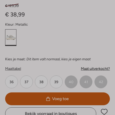
€ 129,99
€ 38,99
Kleur:
Metallic
Kies je maat:
Dit item valt normaal, kies je eigen maat
Maattabel
Maat uitverkocht?
36
37
38
39
40
41
42
Voeg toe
Bekijk voorraad in boutiques