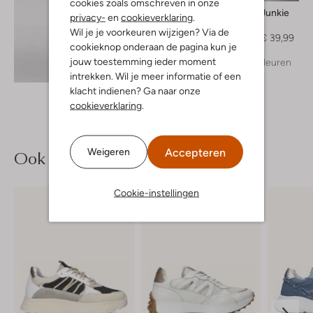
cookies zoals omschreven in onze
Catwalk Junkie
privacy-
en
cookieverklaring
.
T-shirt
Wil je je voorkeuren wijzigen? Via de
€ 49,99
€ 39,99
cookieknop onderaan de pagina kun je
jouw toestemming ieder moment
+ meer kleuren
Ontdek de look
intrekken. Wil je meer informatie of een
klacht indienen? Ga naar onze
cookieverklaring
.
Accepteren
Weigeren
Ook iets voor jou?
Cookie-instellingen