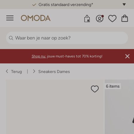
Gratis standaard verzending*
Menu
Shop nu:
jouw must-haves tot 70% korting!
Terug
Sneakers Dames
6 items