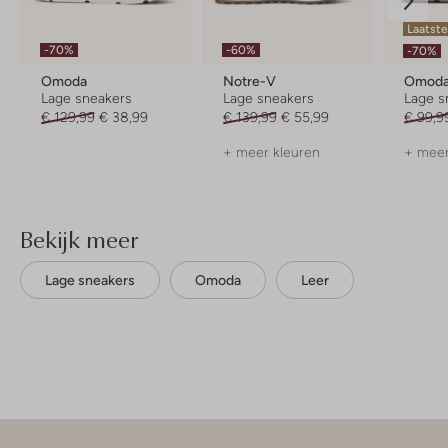
Laatste
-70%
-60%
-70%
Omoda
Notre-V
Omod
Lage sneakers
Lage sneakers
Lage s
€ 129,99
€ 38,99
€ 139,99
€ 55,99
€ 99,9
+ meer kleuren
+ meer
Bekijk meer
Lage sneakers
Omoda
Leer