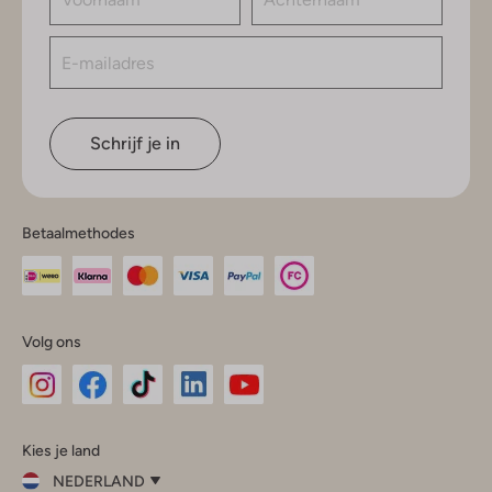
Schrijf je in
Betaalmethodes
Volg ons
Omoda
Omoda
Omoda
Omoda
Omoda
Kies je land
Instagram
Facebook
TikTok
LinkedIn
YouTube
NEDERLAND