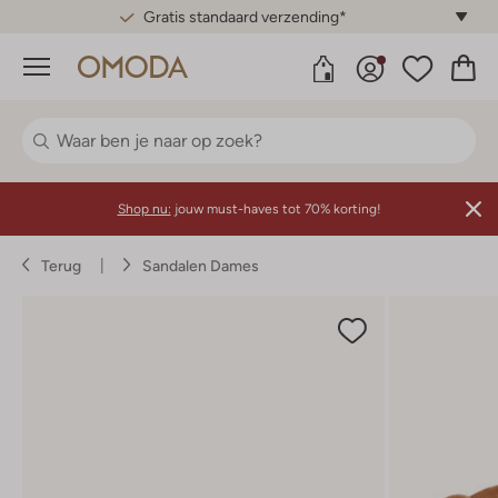
Gratis standaard verzending*
Menu
Shop nu:
jouw must-haves tot 70% korting!
Terug
Sandalen Dames