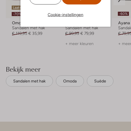
Laatste maten
Laatste item
-60%
-70%
-20%
Cookie-instellingen
Omoda
Gabor
Ayana
Sandalen met hak
Sandalen met hak
Sandal
€ 119,95
€ 35,99
€ 99,99
€ 79,99
€ 79,9
+ meer kleuren
+ meer
Bekijk meer
Sandalen met hak
Omoda
Suède