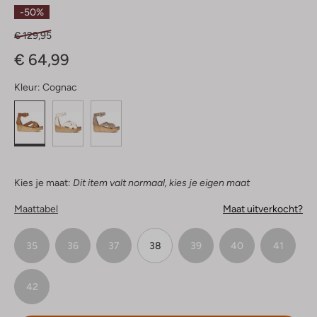
Sterren
-50%
€ 129,95
€ 64,99
Kleur:
Cognac
Kies je maat:
Dit item valt normaal, kies je eigen maat
Maattabel
Maat uitverkocht?
35
36
37
38
39
40
41
42