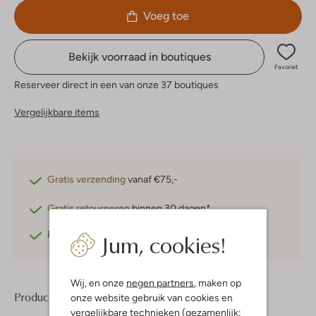
Voeg toe
Bekijk voorraad in boutiques
Favoriet
Reserveer direct in een van onze 37 boutiques
Vergelijkbare items
Gratis verzending
vanaf €75,-
Gratis retourneren
binnen 30 dagen*
Jum, cookies!
Betaal achteraf
met Klarna
Wij, en onze
negen partners
, maken op
Product informatie
onze website gebruik van cookies en
vergelijkbare technieken (gezamenlijk: