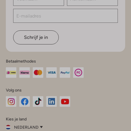
Schrijf je in
Betaalmethodes
Volg ons
Omoda
Omoda
Omoda
Omoda
Omoda
Kies je land
Instagram
Facebook
TikTok
LinkedIn
YouTube
NEDERLAND