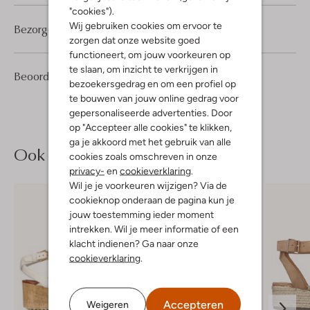
"cookies").
Wij gebruiken cookies om ervoor te
Bezorgen & retourneren
zorgen dat onze website goed
functioneert, om jouw voorkeuren op
te slaan, om inzicht te verkrijgen in
2
5
Beoordelingen
(2)
5
/5
bezoekersgedrag en om een profiel op
Sterren
te bouwen van jouw online gedrag voor
gepersonaliseerde advertenties. Door
op "Accepteer alle cookies" te klikken,
ga je akkoord met het gebruik van alle
Ook iets voor jou?
cookies zoals omschreven in onze
privacy-
en
cookieverklaring
.
Wil je je voorkeuren wijzigen? Via de
cookieknop onderaan de pagina kun je
jouw toestemming ieder moment
intrekken. Wil je meer informatie of een
klacht indienen? Ga naar onze
cookieverklaring
.
Accepteren
Weigeren