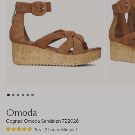
Omoda
Cognac Omoda Sandalen 722028
5
2
5
/5
(2 beoordelingen)