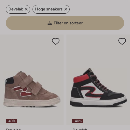
Develab
Hoge sneakers
Filter en sorteer
-40%
-40%
Develab
Develab