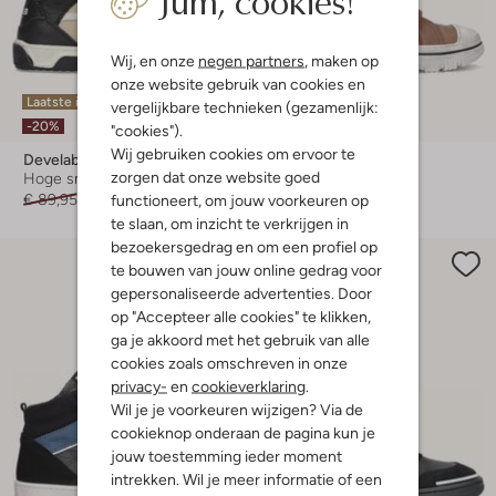
Wij, en onze
negen partners
, maken op
onze website gebruik van cookies en
Laatste item
Laatste item
vergelijkbare technieken (gezamenlijk:
-20%
-20%
"cookies").
Wij gebruiken cookies om ervoor te
Develab
Develab
zorgen dat onze website goed
Hoge sneakers
Hoge sneakers
€ 89,95
€ 71,99
€ 99,95
€ 79,99
functioneert, om jouw voorkeuren op
te slaan, om inzicht te verkrijgen in
bezoekersgedrag en om een profiel op
te bouwen van jouw online gedrag voor
gepersonaliseerde advertenties. Door
op "Accepteer alle cookies" te klikken,
ga je akkoord met het gebruik van alle
cookies zoals omschreven in onze
privacy-
en
cookieverklaring
.
Wil je je voorkeuren wijzigen? Via de
cookieknop onderaan de pagina kun je
jouw toestemming ieder moment
intrekken. Wil je meer informatie of een