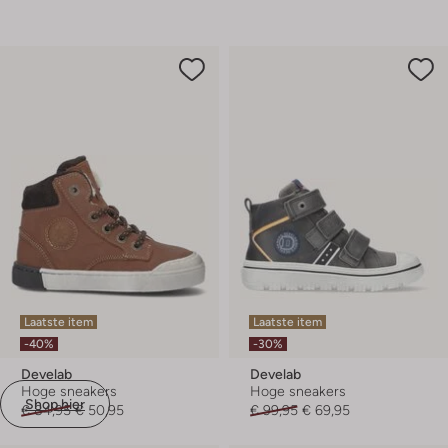
Laatste item
Laatste item
-40%
-30%
Develab
Develab
Hoge sneakers
Hoge sneakers
Shop hier
€ 84,95
€ 50,95
€ 99,95
€ 69,95