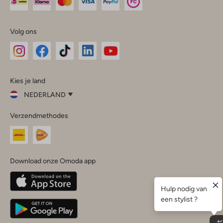
Volg ons
Omoda
Omoda
Omoda
Omoda
Omoda
Kies je land
Instagram
Facebook
TikTok
LinkedIn
YouTube
NEDERLAND
Kies
Verzendmethodes
je
Sluit
land
Nederland
België
(Nederlands)
Download onze Omoda app
Belgique
(Français)
Deutschland