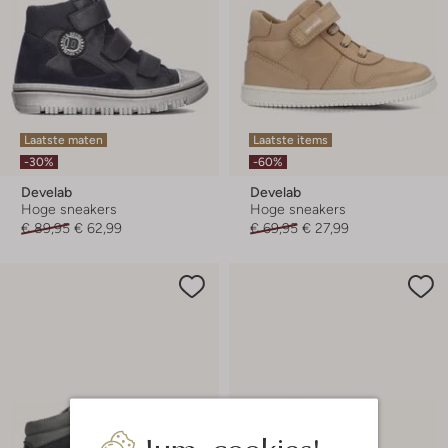
Laatste maten
Laatste items
-30%
-60%
Develab
Develab
Hoge sneakers
Hoge sneakers
€ 89,95
€ 62,99
€ 69,95
€ 27,99
Jum, cookies!