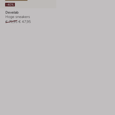
-40%
Develab
Hoge sneakers
€ 79,95
€ 47,95