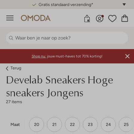
Gratis standaard verzending*
Menu
Shop nu:
jouw must-haves tot 70% korting!
Terug
Develab
Sneakers Hoge
sneakers Jongens
27 items
Maat
20
21
22
23
24
25