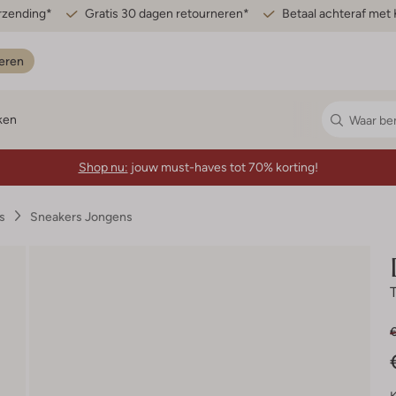
erzending*
Gratis 30 dagen retourneren*
Betaal achteraf met 
eren
ken
Shop nu:
jouw must-haves tot 70% korting!
s
Sneakers Jongens