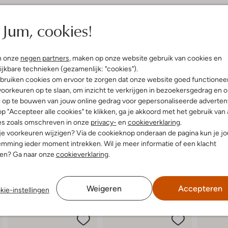
elling & Pasvorm
Omschrijving
Jum, cookies!
e
Ga op avontuur met de stoere 44
uitenkant:
Suède
sneakers van DEVELAB zijn perfec
n onze
negen partners
, maken op onze website gebruik van cookies en
innenkant:
Leer, Textiel
voetbal in de tuin. De buitenkant 
ijkbare technieken (gezamenlijk: "cookies").
ol:
Rubber
binnenkant zorgt voor comfort 
bruiken cookies om ervoor te zorgen dat onze website goed functionee
g:
Klittenband
en de rubberen zool geniet je van
oorkeuren op te slaan, om inzicht te verkrijgen in bezoekersgedrag en 
Ronde Neus
maakt het aan- en uittrekken een
l op te bouwen van jouw online gedrag voor gepersonaliseerde advertent
r voetbed:
Ja
warme jeans en een stoere hoodi
p "Accepteer alle cookies" te klikken, ga je akkoord met het gebruik van 
es zoals omschreven in onze
privacy-
en
cookieverklaring
.
 je voorkeuren wijzigen? Via de cookieknop onderaan de pagina kun je j
mming ieder moment intrekken. Wil je meer informatie of een klacht
nen? Ga naar onze
cookieverklaring
.
Weigeren
Accepteren
kie-instellingen