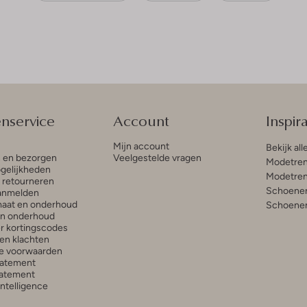
enservice
Account
Inspira
Mijn account
Bekijk all
n en bezorgen
Veelgestelde vragen
Modetren
gelijkheden
Modetren
n retourneren
Schoenen
anmelden
aat en onderhoud
Schoenen
en onderhoud
r kortingscodes
en klachten
e voorwaarden
tatement
atement
 Intelligence