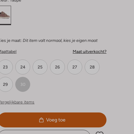
leur:
Taupe
ies je maat:
Dit item valt normaal, kies je eigen maat
Maattabel
Maat uitverkocht?
23
24
25
26
27
28
29
30
ergelijkbare items
Voeg toe