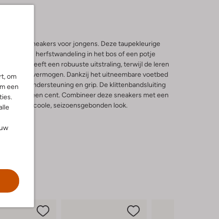
411 hoge sneakers voor jongens. Deze taupekleurige
t voor een herfstwandeling in het bos of een potje
van suède geeft een robuuste uitstraling, terwijl de leren
en ademend vermogen. Dankzij het uitneembare voetbed
rt, om
 optimale ondersteuning en grip. De klittenbandsluiting
om een
 fluitje van een cent. Combineer deze sneakers met een
ies.
e voor een coole, seizoensgebonden look.
alle
ouw