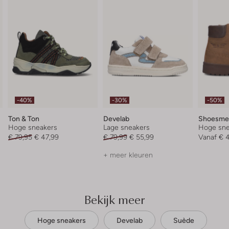
-40%
-30%
-50%
Ton & Ton
Develab
Shoesme
Hoge sneakers
Lage sneakers
Hoge sne
€ 79,95
€ 47,99
€ 79,99
€ 55,99
Vanaf
€ 4
+ meer kleuren
Bekijk meer
Hoge sneakers
Develab
Suède