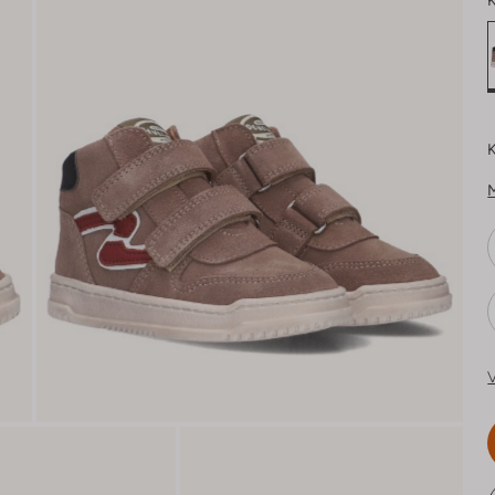
K
K
V