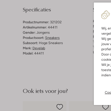
Specificaties
Samenst
Kleur:
Taup
Productnummer:
321202
Materiaal b
Artikelnummer:
44411
Wij, e
Materiaal b
Gender:
Jongens
vergel
Materiaal zo
Productsoort:
Sneakers
Wij ge
Type sluitin
Subsoort:
Hoge Sneakers
jouw v
Type neus:
Merk:
Develab
profie
Uitneembaa
Model:
44411
Door o
cooki
Wil je
toeste
indie
Ook iets voor jou?
Coo