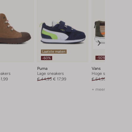
Laatste maten
-50%
-60%
Puma
Vans
akers
Lage sneakers
Hoge sneakers
1,99
€ 44,95
€ 17,99
€ 64,99
€ 31,99
+ meer kleuren