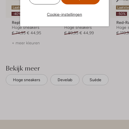
Laatste maten
Laatst
-50%
-40%
-50%
Cookie-instellingen
Replay
Omoda
Red-R
Hoge sneakers
Hoge sneakers
Hoge 
€ 74,95
€ 44,95
€ 89,95
€ 44,99
€ 119,
+ meer kleuren
Bekijk meer
Hoge sneakers
Develab
Suède