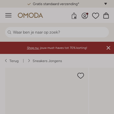
Gratis standaard verzending*
Menu
Shop nu:
jouw must-haves tot 70% korting!
Terug
Sneakers Jongens