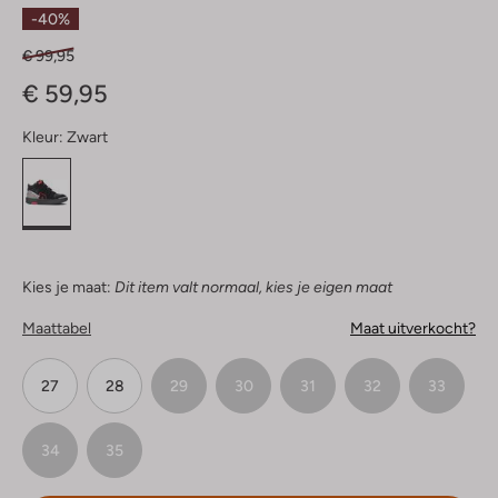
Sterren
-40%
€ 99,95
€ 59,95
Kleur:
Zwart
Kies je maat:
Dit item valt normaal, kies je eigen maat
Maattabel
Maat uitverkocht?
27
28
29
30
31
32
33
34
35