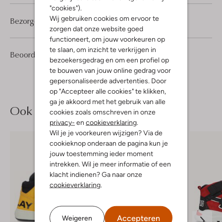
"cookies").
Wij gebruiken cookies om ervoor te
Bezorgen & retourneren
zorgen dat onze website goed
functioneert, om jouw voorkeuren op
te slaan, om inzicht te verkrijgen in
3
3
Beoordelingen
(3)
3
/5
bezoekersgedrag en om een profiel op
Sterren
te bouwen van jouw online gedrag voor
gepersonaliseerde advertenties. Door
op "Accepteer alle cookies" te klikken,
ga je akkoord met het gebruik van alle
Ook iets voor jou?
cookies zoals omschreven in onze
privacy-
en
cookieverklaring
.
Wil je je voorkeuren wijzigen? Via de
cookieknop onderaan de pagina kun je
jouw toestemming ieder moment
intrekken. Wil je meer informatie of een
klacht indienen? Ga naar onze
cookieverklaring
.
Accepteren
Weigeren