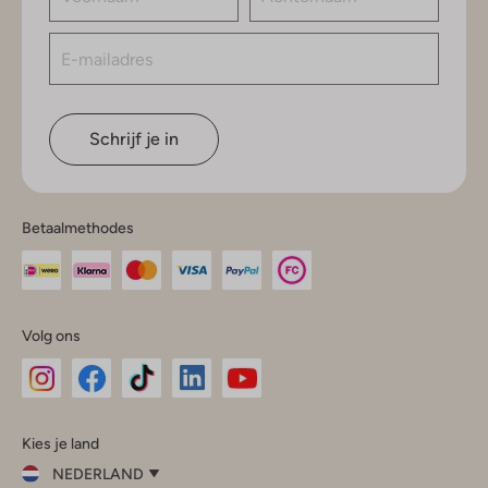
Schrijf je in
Betaalmethodes
Volg ons
Omoda
Omoda
Omoda
Omoda
Omoda
Kies je land
Instagram
Facebook
TikTok
LinkedIn
YouTube
NEDERLAND