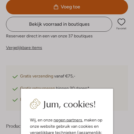
Voeg toe
Bekijk voorraad in boutiques
Favoriet
Reserveer direct in een van onze 37 boutiques
Vergelijkbare items
Gratis verzending
vanaf €75,-
Gratis retourneren
binnen 30 dagen*
Jum, cookies!
Betaal achteraf
met Klarna
Wij, en onze
negen partners
, maken op
Product informatie
onze website gebruik van cookies en
vergelijkbare technieken (gezamenlijk: