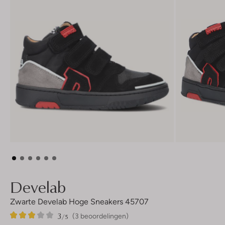
Develab
Zwarte Develab Hoge Sneakers 45707
3
3
3
/5
(3 beoordelingen)