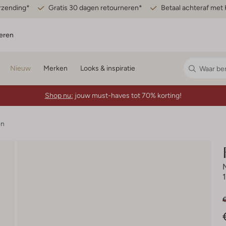
erzending*
Gratis 30 dagen retourneren*
Betaal achteraf met 
eren
Nieuw
Merken
Looks & inspiratie
Shop nu:
jouw must-haves tot 70% korting!
en