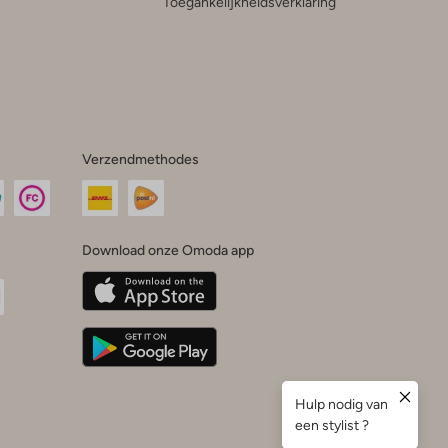
Toegankelijkheidsverklaring
Verzendmethodes
Download onze Omoda app
oda
n
uTube