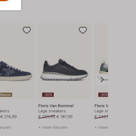
Nieuw
-30%
-30%
Floris Van Bommel
Floris Van Bommel
akers
Lage sneakers
Lage sneakers
€ 216,99
€ 259,99
€ 181,99
€ 249,99
€ 174,99
leuren
+ meer kleuren
+ meer kleuren