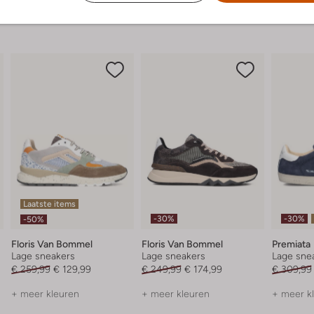
Laatste items
-30%
-30%
-50%
Floris Van Bommel
Floris Van Bommel
Premiata
Lage sneakers
Lage sneakers
Lage sne
€ 259,99
€ 129,99
€ 249,99
€ 174,99
€ 309,99
+ meer kleuren
+ meer kleuren
+ meer k