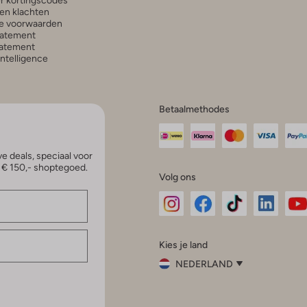
r kortingscodes
en klachten
e voorwaarden
tatement
atement
 Intelligence
Betaalmethodes
e deals, speciaal voor
p € 150,- shoptegoed.
Volg ons
Omoda
Omoda
Omoda
Omoda
Om
Kies je land
Instagram
Facebook
TikTok
LinkedI
Yo
NEDERLAND
Kies
je
Sluit