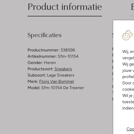
Product informatie
Specificaties
Samenst
Kleur:
Multi
Productnummer:
338596
Wij, e
Print:
Slang
Artikelnummer:
Sfm-10154
vergel
Materiaal b
Gender:
Heren
Wij ge
Materiaal b
Productsoort:
Sneakers
jouw v
Materiaal zo
Subsoort:
Lage Sneakers
profie
Type sluitin
Merk:
Floris Van Bommel
Door o
Hakvorm:
C
Model:
Sfm-10154 De Treener
cooki
Type neus:
Wil je
Uitneembaa
toeste
indie
Coo