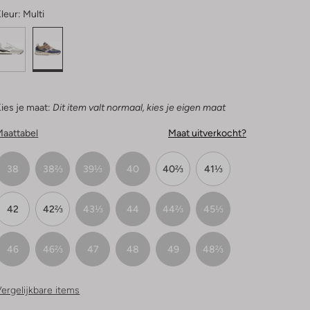
leur:
Multi
ies je maat:
Dit item valt normaal, kies je eigen maat
Maattabel
Maat uitverkocht?
38
38⅔
39⅓
40
40⅔
41⅓
42
42⅔
43⅓
44
44⅔
45⅓
46
46⅔
47
48
49
48⅔
ergelijkbare items