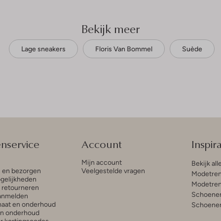
Bekijk meer
Lage sneakers
Floris Van Bommel
Suède
enservice
Account
Inspira
Mijn account
Bekijk all
n en bezorgen
Veelgestelde vragen
Modetren
gelijkheden
Modetren
n retourneren
Schoenen
anmelden
aat en onderhoud
Schoenen
en onderhoud