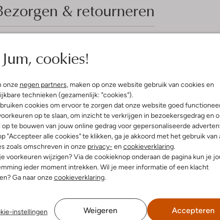
Bezorgen & retourneren
Jum, cookies!
elling & Pasvorm
Omschrijving
Ontdek de SFM-10154 DE TREENER
n onze
negen partners
, maken op onze website gebruik van cookies en
enprint
voor heren dit herfst- en winter
ijkbare technieken (gezamenlijk: "cookies").
uitenkant:
Suède
stijlvol en comfortabel de deur ui
bruiken cookies om ervoor te zorgen dat onze website goed functionee
innenkant:
Katoen, Neopreen
polyester zorgen voor een aange
oorkeuren op te slaan, om inzicht te verkrijgen in bezoekersgedrag en 
ol:
Rubber, Leer
gemak biedt. Dankzij de rubberen 
l op te bouwen van jouw online gedrag voor gepersonaliseerde advertent
g:
Veter
wandeling in het park of een ont
p "Accepteer alle cookies" te klikken, ga je akkoord met het gebruik van 
hunky Zool
sneakers moeiteloos met een warm
es zoals omschreven in onze
privacy-
en
cookieverklaring
.
Ronde Neus
modieuze look.
 je voorkeuren wijzigen? Via de cookieknop onderaan de pagina kun je j
r voetbed:
Ja
mming ieder moment intrekken. Wil je meer informatie of een klacht
nen? Ga naar onze
cookieverklaring
.
Weigeren
Accepteren
kie-instellingen