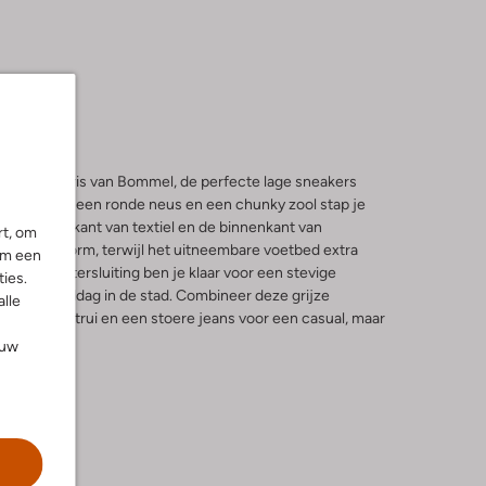
 van Floris van Bommel, de perfecte lage sneakers
seizoen. Met een ronde neus en een chunky zool stap je
t. De buitenkant van textiel en de binnenkant van
rt, om
name pasvorm, terwijl het uitneembare voetbed extra
om een
zool en vetersluiting ben je klaar voor een stevige
ies.
spannen middag in de stad. Combineer deze grijze
alle
e wollen trui en een stoere jeans voor een casual, maar
ouw