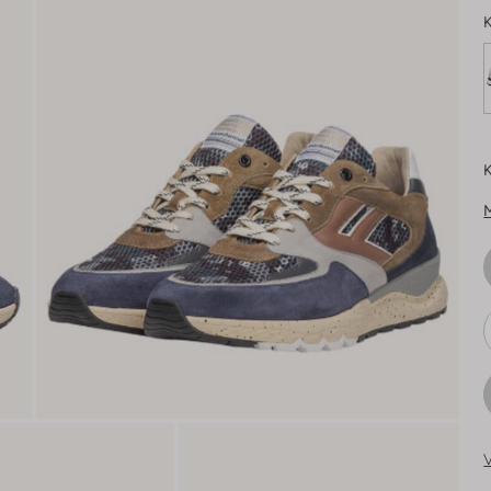
K
K
V