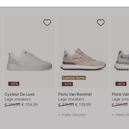
Laatste items
-30%
-40%
-50%
Cycleur De Luxe
Floris Van Bommel
Floris V
Lage sneakers
Lage sneakers
Lage sne
€ 149,99
€ 104,99
€ 279,99
€ 139,99
€ 259,99
+ meer kleuren
+ meer k