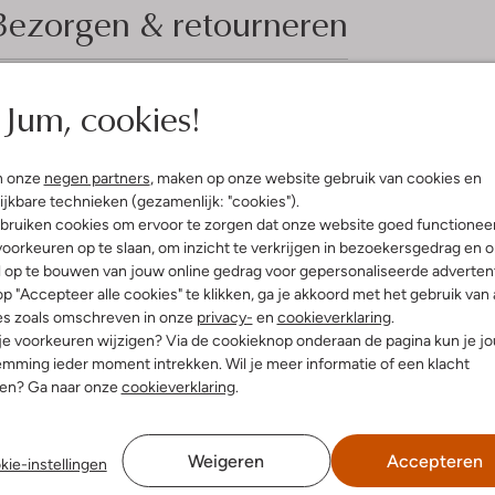
Bezorgen & retourneren
Jum, cookies!
elling & Pasvorm
Omschrijving
n onze
negen partners
, maken op onze website gebruik van cookies en
w
Ontdek de SFM-10251 De Zager va
ijkbare technieken (gezamenlijk: "cookies").
ro Revival
heren. Met een ronde neus en een 
bruiken cookies om ervoor te zorgen dat onze website goed functionee
uitenkant:
Suède
winter in. De binnenkant van text
oorkeuren op te slaan, om inzicht te verkrijgen in bezoekersgedrag en 
innenkant:
Leer
of een middagje shoppen in de st
l op te bouwen van jouw online gedrag voor gepersonaliseerde advertent
ol:
Rubber
warme wollen trui en een stoere je
p "Accepteer alle cookies" te klikken, ga je akkoord met het gebruik van 
g:
Veter
voeten zitten. Deze sneakers zij
es zoals omschreven in onze
privacy-
en
cookieverklaring
.
hunky Zool
bij de seizoensgebonden mode.
 je voorkeuren wijzigen? Via de cookieknop onderaan de pagina kun je j
Ronde Neus
mming ieder moment intrekken. Wil je meer informatie of een klacht
nen? Ga naar onze
cookieverklaring
.
Weigeren
Accepteren
kie-instellingen