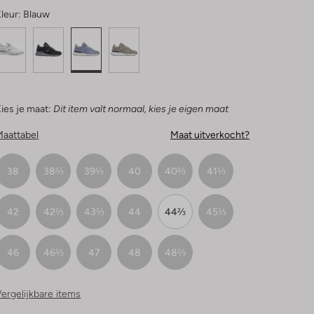
leur:
Blauw
ies je maat:
Dit item valt normaal, kies je eigen maat
Maattabel
Maat uitverkocht?
38
38⅔
39⅓
40
40⅔
41⅓
42
42⅔
43⅓
44
44⅔
45⅓
46
46⅔
47
48
48⅔
ergelijkbare items