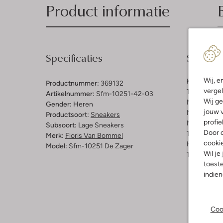
Product informatie
Specificaties
Samenst
Wij, e
Kleur:
Blau
Productnummer:
369132
vergel
Trends:
Ret
Artikelnummer:
Sfm-10251-42-03
Wij ge
Materiaal b
Gender:
Heren
jouw v
Materiaal b
Productsoort:
Sneakers
profie
Materiaal zo
Subsoort:
Lage Sneakers
Door o
Type sluitin
Merk:
Floris Van Bommel
cooki
Hakvorm:
C
Model:
Sfm-10251 De Zager
Wil je
Type neus:
toeste
indie
Coo