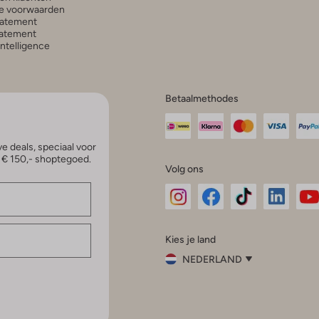
e voorwaarden
tatement
atement
 Intelligence
Betaalmethodes
e deals, speciaal voor
p € 150,- shoptegoed.
Volg ons
Omoda
Omoda
Omoda
Omoda
Om
Kies je land
Instagram
Facebook
TikTok
LinkedI
Yo
NEDERLAND
Kies
je
Sluit
land