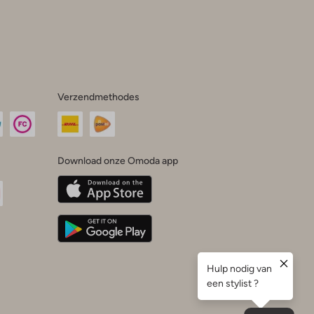
Verzendmethodes
Download onze Omoda app
oda
n
uTube