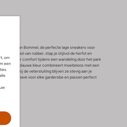
n Floris van Bommel, de perfecte lage sneakers voor
chunky zool van rubber, stap je stijlvol de herfst en
rt, om
iel zorgt voor comfort tijdens een wandeling door het park
om een
ad. De lichtblauwe kleur combineert moeiteloos met een
ies.
ans. Dankzij de vetersluiting blijven ze stevig aan je
alle
n een must-have voor elke garderobe en passen perfect
ouw