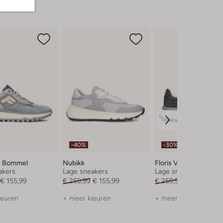
-40%
-30%
an Bommel
Nubikk
Floris Van Bommel
akers
Lage sneakers
Lage sneakers
€ 155,99
€ 259,99
€ 155,99
€ 259,99
€ 181,99
leuren
+ meer kleuren
+ meer kleuren