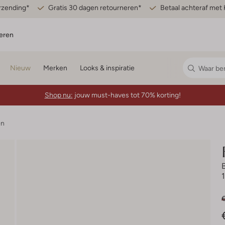
erzending*
Gratis 30 dagen retourneren*
Betaal achteraf met 
eren
Nieuw
Merken
Looks & inspiratie
Shop nu:
jouw must-haves tot 70% korting!
en