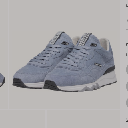
K
K
V