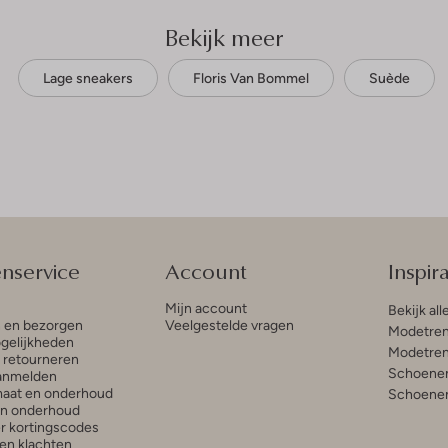
Bekijk meer
Lage sneakers
Floris Van Bommel
Suède
enservice
Account
Inspira
Mijn account
Bekijk all
n en bezorgen
Veelgestelde vragen
Modetren
gelijkheden
Modetren
n retourneren
Schoenen
anmelden
aat en onderhoud
Schoenen
en onderhoud
r kortingscodes
en klachten