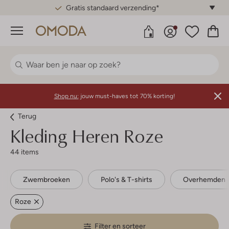
Gratis standaard verzending*
Menu
Shop nu:
jouw must-haves tot 70% korting!
Terug
Kleding Heren Roze
44 items
Zwembroeken
Polo's & T-shirts
Overhemden
Roze
Filter en sorteer