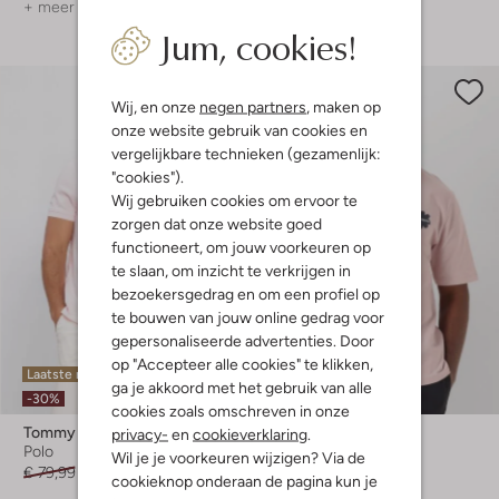
+ meer kleuren
+ meer kleuren
Jum, cookies!
Wij, en onze
negen partners
, maken op
onze website gebruik van cookies en
vergelijkbare technieken (gezamenlijk:
"cookies").
Wij gebruiken cookies om ervoor te
zorgen dat onze website goed
functioneert, om jouw voorkeuren op
te slaan, om inzicht te verkrijgen in
bezoekersgedrag en om een profiel op
te bouwen van jouw online gedrag voor
gepersonaliseerde advertenties. Door
op "Accepteer alle cookies" te klikken,
Laatste maten
Laatste maten
ga je akkoord met het gebruik van alle
-30%
-30%
cookies zoals omschreven in onze
Tommy Hilfiger
The Goodpeople
privacy-
en
cookieverklaring
.
Polo
T-shirt
Wil je je voorkeuren wijzigen? Via de
€ 79,99
€ 55,99
€ 69,99
€ 48,99
cookieknop onderaan de pagina kun je