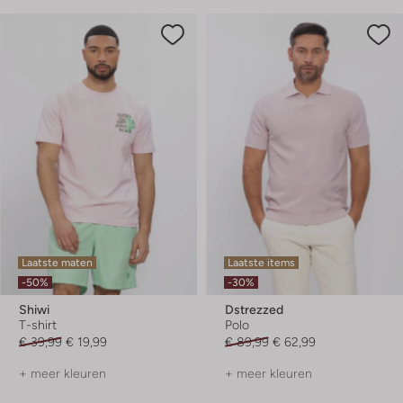
Laatste maten
Laatste items
-50%
-30%
Shiwi
Dstrezzed
T-shirt
Polo
€ 39,99
€ 19,99
€ 89,99
€ 62,99
+ meer kleuren
+ meer kleuren