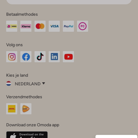
Betaalmethodes
Volg ons
Omoda
Omoda
Omoda
Omoda
Omoda
Kies je land
Instagram
Facebook
TikTok
LinkedIn
YouTube
NEDERLAND
Kies
Verzendmethodes
je
Sluit
land
Nederland
België
(Nederlands)
Download onze Omoda app
Belgique
(Français)