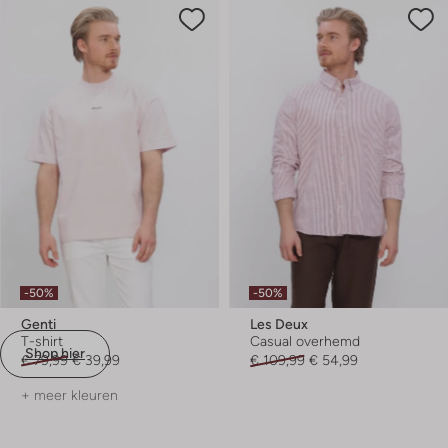
-50%
-50%
Genti
Les Deux
T-shirt
Casual overhemd
Shop hier
€ 79,99
€ 39,99
€ 109,99
€ 54,99
+ meer kleuren