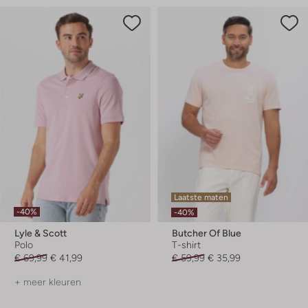
Laatste maten
-40%
-40%
Lyle & Scott
Butcher Of Blue
Polo
T-shirt
€ 69,99
€ 41,99
€ 59,99
€ 35,99
+ meer kleuren