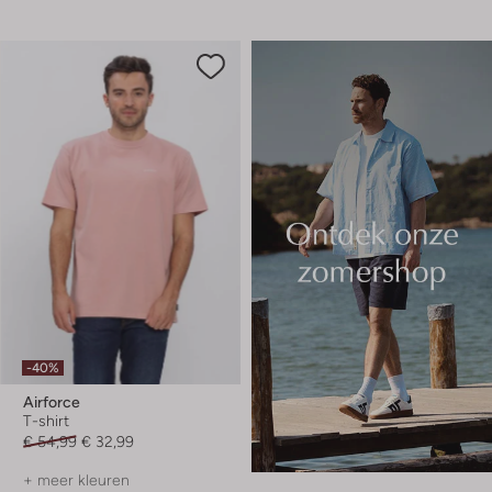
-40%
Airforce
T-shirt
€ 54,99
€ 32,99
+ meer kleuren