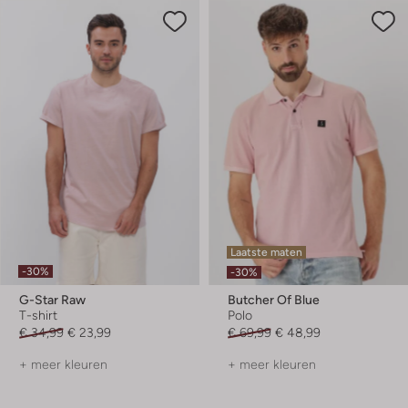
Laatste maten
-30%
-30%
G-Star Raw
Butcher Of Blue
T-shirt
Polo
€ 34,99
€ 23,99
€ 69,99
€ 48,99
+ meer kleuren
+ meer kleuren