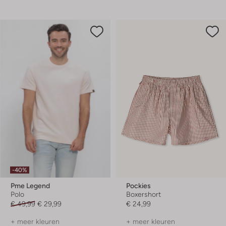
-40%
Pme Legend
Pockies
Polo
Boxershort
€ 49,99
€ 29,99
€ 24,99
+ meer kleuren
+ meer kleuren