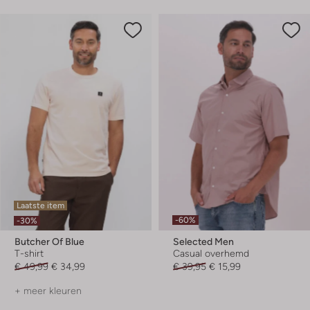
Laatste item
-60%
-30%
Butcher Of Blue
Selected Men
T-shirt
Casual overhemd
€ 49,99
€ 34,99
€ 39,95
€ 15,99
+ meer kleuren