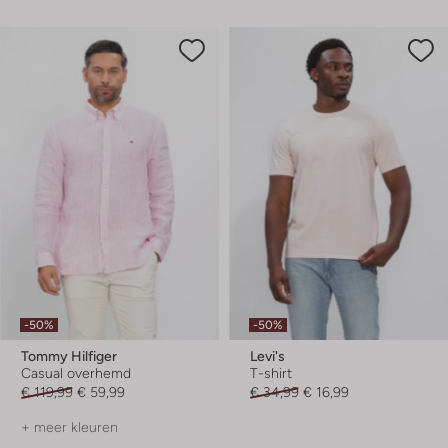
-50%
-50%
Tommy Hilfiger
Levi's
Casual overhemd
T-shirt
€ 119,99
€ 59,99
€ 34,99
€ 16,99
+ meer kleuren