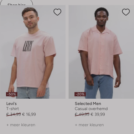
Shop hier
-50%
-20%
Levi's
Selected Men
T-shirt
Casual overhemd
€ 34,99
€ 16,99
€ 49,99
€ 39,99
+ meer kleuren
+ meer kleuren