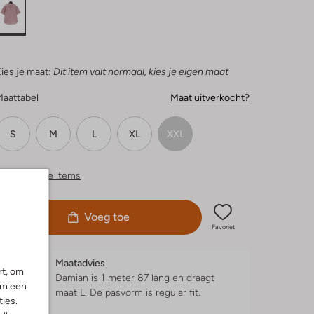
ies je maat:
Dit item valt normaal, kies je eigen maat
Maattabel
Maat uitverkocht?
S
M
L
XL
XXL
ergelijkbare items
Voeg toe
Favoriet
Maatadvies
rt, om
Damian is 1 meter 87 lang en draagt
om een
maat L.
De pasvorm is
regular fit
.
ies.