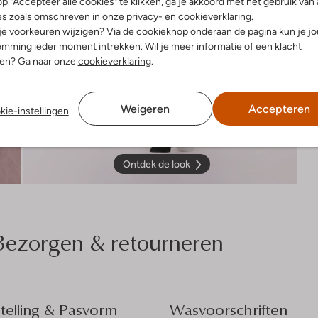
p "Accepteer alle cookies" te klikken, ga je akkoord met het gebruik van 
es zoals omschreven in onze
privacy-
en
cookieverklaring
.
 je voorkeuren wijzigen? Via de cookieknop onderaan de pagina kun je j
mming ieder moment intrekken. Wil je meer informatie of een klacht
nen? Ga naar onze
cookieverklaring
.
Weigeren
Accepteren
kie-instellingen
Ontdek de look
Bezorgen & retourneren
elling & Pasvorm
Wasvoorschriften