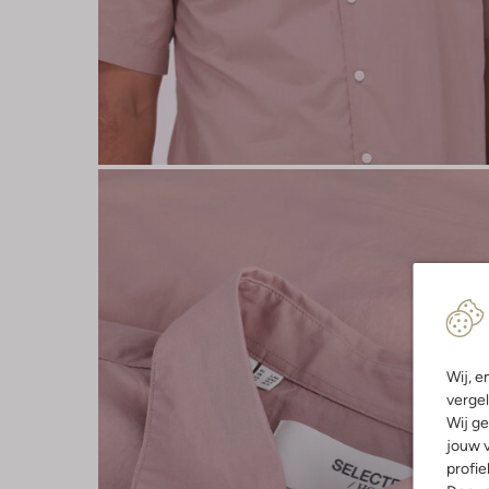
Wij, e
vergel
Wij ge
jouw v
profie