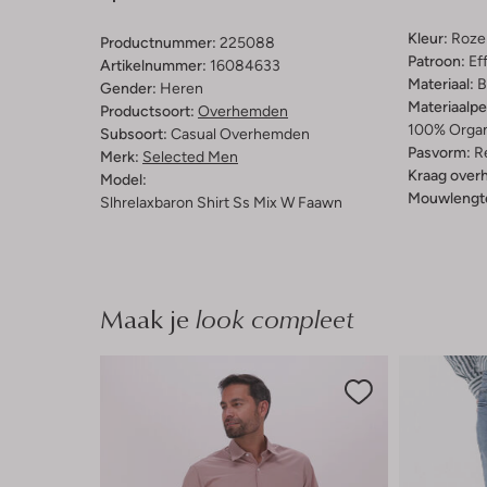
Kleur:
Roze
Productnummer:
225088
Patroon:
Ef
Artikelnummer:
16084633
Materiaal:
B
Gender:
Heren
Materiaalp
Productsoort:
Overhemden
100% Organ
Subsoort:
Casual Overhemden
Pasvorm:
Re
Merk:
Selected Men
Kraag over
Model:
Mouwlengt
Slhrelaxbaron Shirt Ss Mix W Faawn
Maak je
look compleet