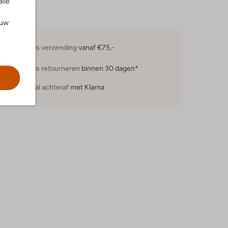
alle
ouw
Gratis verzending
vanaf €75,-
Gratis retourneren
binnen 30 dagen*
Betaal achteraf
met Klarna