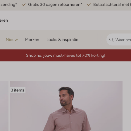
erzending*
Gratis 30 dagen retourneren*
Betaal achteraf met 
eren
Nieuw
Merken
Looks & inspiratie
Shop nu:
jouw must-haves tot 70% korting!
3 items