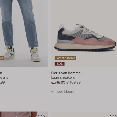
ems
Laatste items
-50%
en
Floris Van Bommel
 jeans
Lage sneakers
,99
€ 219,95
€ 109,99
+ meer kleuren