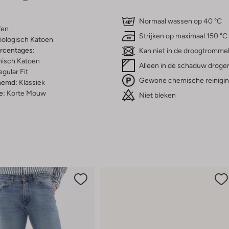
Normaal wassen op 40 °C
fen
Strijken op maximaal 150 °C
iologisch Katoen
ercentages:
Kan niet in de droogtromme
isch Katoen
Alleen in de schaduw droge
gular Fit
Gewone chemische reinigi
hemd:
Klassiek
e:
Korte Mouw
Niet bleken