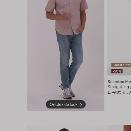
Laatste it
-50%
Selected M
Straight leg
€ 79,95
€ 39
Ontdek de look