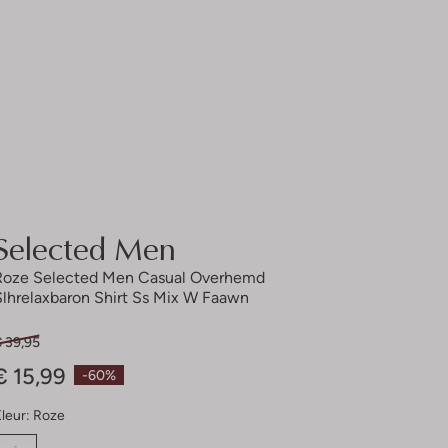
Selected Men
Roze Selected Men Casual Overhemd
Slhrelaxbaron Shirt Ss Mix W Faawn
€ 39,95
€ 15,99
-60%
leur:
Roze