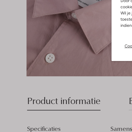
Door o
cooki
Wil je
toeste
indie
Coo
Product informatie
Specificaties
Samenst