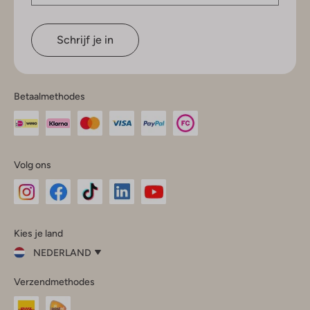
Schrijf je in
Betaalmethodes
Volg ons
Omoda
Omoda
Omoda
Omoda
Omoda
Kies je land
Instagram
Facebook
TikTok
LinkedIn
YouTube
NEDERLAND
Kies
Verzendmethodes
je
Sluit
land