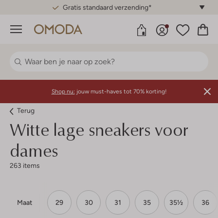
Gratis standaard verzending*
Menu
Shop nu:
jouw must-haves tot 70% korting!
Terug
Witte lage sneakers voor
dames
263 items
Maat
29
30
31
35
35½
36