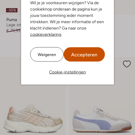
Wil je je voorkeuren wijzigen? Via de
cookieknop onderaan de pagina kun je
-30%
Nieuw
jouw toestemming ieder moment
Puma
Adidas
intrekken. Wil je meer informatie of een
Lage sneakers
Lage sneakers
klacht indienen? Ga naar onze
€ 79,99
€ 55,99
€ 79,99
cookieverklaring
.
+ meer kleuren
Accepteren
Weigeren
Cookie-instellingen