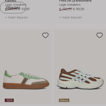
Kaotiko
Fred De La Bretoniere
Lage sneakers
Lage sneakers
Shop hier
€ 119,99
€ 59,99
€ 199,99
€ 99,99
+ meer kleuren
+ meer kleuren
-50%
Nieuw