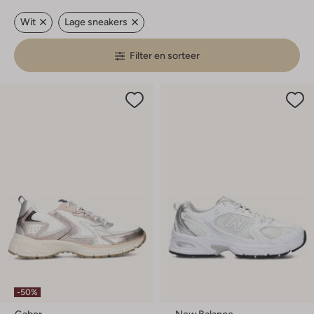
Wit
Lage sneakers
Filter en sorteer
-50%
Gabor
New Balance