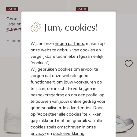
-50%
-50%
Geox
Blasz
Jum, cookies!
Lage sneakers
Lage sneakers
€ 109,99
€ 54,99
€ 129,99
€ 64,99
+ meer kleuren
+ meer kleuren
Wij, en onze
negen partners
, maken op
onze website gebruik van cookies en
vergelijkbare technieken (gezamenlijk:
"cookies").
Wij gebruiken cookies om ervoor te
zorgen dat onze website goed
functioneert, om jouw voorkeuren op
te slaan, om inzicht te verkrijgen in
bezoekersgedrag en om een profiel op
te bouwen van jouw online gedrag voor
gepersonaliseerde advertenties. Door
op "Accepteer alle cookies" te klikken,
ga je akkoord met het gebruik van alle
cookies zoals omschreven in onze
privacy-
en
cookieverklaring
.