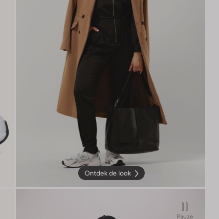
Ontdek de look
Pauze