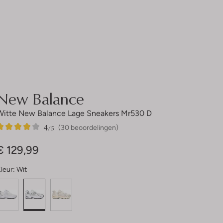
New Balance
Witte New Balance Lage Sneakers Mr530 D
4
30
4
/5
(30 beoordelingen)
Sterren
€ 129,99
leur:
Wit