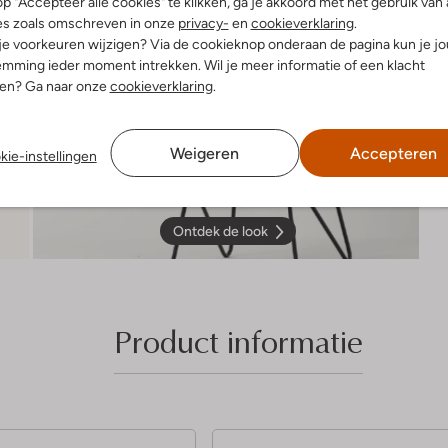
R
p "Accepteer alle cookies" te klikken, ga je akkoord met het gebruik van 
es zoals omschreven in onze
privacy-
en
cookieverklaring
.
 je voorkeuren wijzigen? Via de cookieknop onderaan de pagina kun je j
mming ieder moment intrekken. Wil je meer informatie of een klacht
nen? Ga naar onze
cookieverklaring
.
Weigeren
Accepteren
kie-instellingen
Ontdek de look
Product informatie