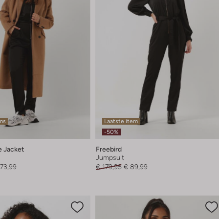
ems
Laatste item
-50%
 Jacket
Freebird
Jumpsuit
173,99
€ 179,95
€ 89,99