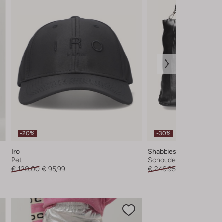
-20%
-30%
Iro
Shabbies
Pet
Schoudertas
€ 120,00
€ 95,99
€ 249,95
€ 174,99