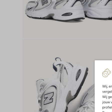
Wij, e
vergel
Wij ge
jouw v
profie