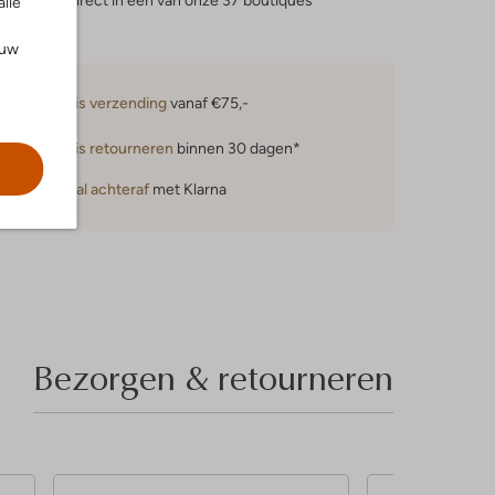
eserveer direct in een van onze 37 boutiques
alle
ouw
Gratis verzending
vanaf €75,-
Gratis retourneren
binnen 30 dagen*
Betaal achteraf
met Klarna
Bezorgen & retourneren