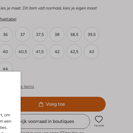
ies je maat:
Dit item valt normaal, kies je eigen maat
Maattabel
36
37
37,5
38
38,5
39,5
40
40,5
41,5
42
42,5
43
44
ergelijkbare items
Voeg toe
rt, om
Bekijk voorraad in boutiques
om een
Favoriet
ies.