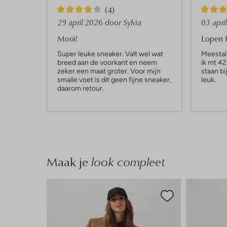
4
5
(4)
S
S
29 april 2026
door Sylvia
03 apri
t
t
Mooi!
Lopen f
e
e
Super leuke sneaker. Valt wel wat
Meestal
breed aan de voorkant en neem
ik mt 42
r
r
zeker een maat groter. Voor mijn
staan bi
r
r
smalle voet is dit geen fijne sneaker,
leuk.
daarom retour.
e
e
n
n
Maak je
look compleet