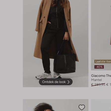
Laatste it
-40%
Giacomo The
Mantel
Ontdek de look
€ 289,95
€ 