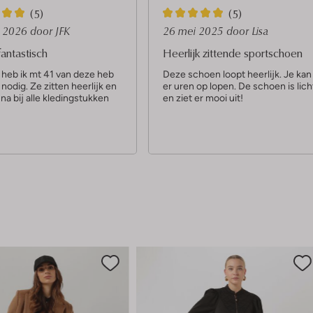
5
(5)
(5)
S
l 2026
door JFK
26 mei 2025
door Lisa
t
antastisch
Heerlijk zittende sportschoen
e
 heb ik mt 41 van deze heb
Deze schoen loopt heerlijk. Je kan
 nodig. Ze zitten heerlijk en
er uren op lopen. De schoen is lich
r
jna bij alle kledingstukken
en ziet er mooi uit!
r
e
n