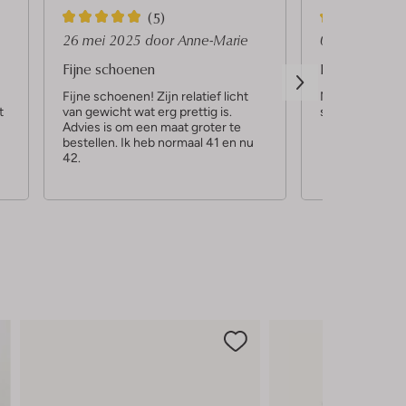
5
5
(5)
S
S
26 mei 2025
door Anne-Marie
01 septembe
t
t
Fijne schoenen
Beste sneake
e
e
Fijne schoenen! Zijn relatief licht
Naar mijn menin
t
van gewicht wat erg prettig is.
sneaker om lan
r
r
Advies is om een maat groter te
r
r
bestellen. Ik heb normaal 41 en nu
42.
e
e
n
n