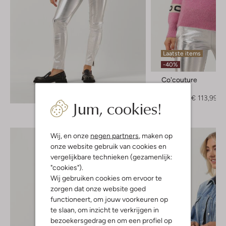
Laatste items
-40%
Co'couture
Trui
Ontdek de look
€ 189,95
€ 113,99
Jum, cookies!
Wij, en onze
negen partners
, maken op
onze website gebruik van cookies en
vergelijkbare technieken (gezamenlijk:
"cookies").
Wij gebruiken cookies om ervoor te
zorgen dat onze website goed
functioneert, om jouw voorkeuren op
te slaan, om inzicht te verkrijgen in
bezoekersgedrag en om een profiel op