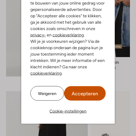
te bouwen van jouw online gedrag voor
gepersonaliseerde advertenties. Door
op "Accepteer alle cookies" te klikken,
ga je akkoord met het gebruik van alle
cookies zoals omschreven in onze
privacy-
en
cookieverklaring
.
Wil je je voorkeuren wijzigen? Via de
Laatste items
cookieknop onderaan de pagina kun je
jouw toestemming ieder moment
intrekken. Wil je meer informatie of een
Calvin Klein
klacht indienen? Ga naar onze
Spijkerjas
Ontdek de look
cookieverklaring
.
€ 99,95
Accepteren
Weigeren
Cookie-instellingen