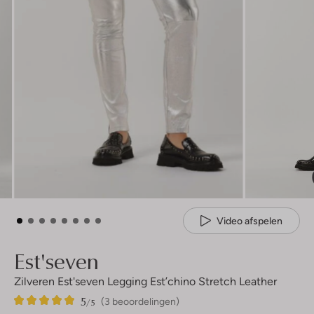
Video afspelen
Est'seven
Zilveren Est'seven Legging Est’chino Stretch Leather
5
3
5
/5
(3 beoordelingen)