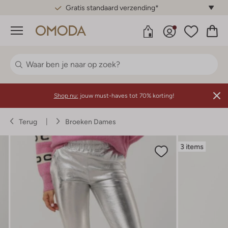
Gratis standaard verzending*
Menu
Shop nu:
jouw must-haves tot 70% korting!
Terug
Broeken Dames
3 items