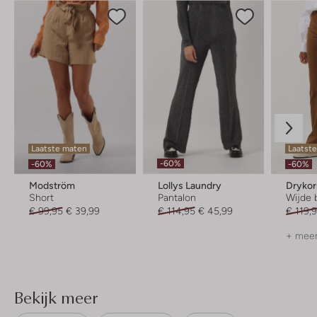
Laatste maten
Laatste
-60%
-60%
-60%
Modström
Lollys Laundry
Dryko
Short
Pantalon
Wijde 
€ 99,95
€ 39,99
€ 114,95
€ 45,99
€ 119,
+ meer
Bekijk meer