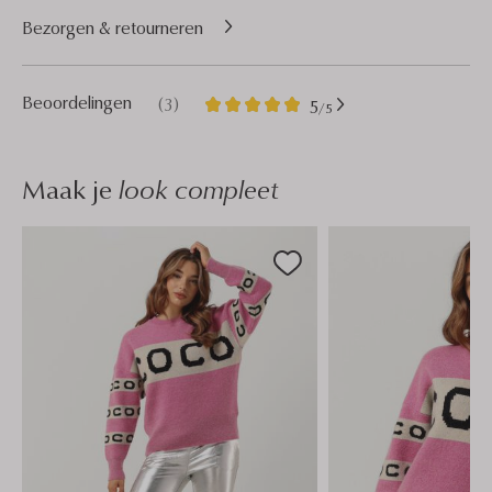
Bezorgen & retourneren
3
5
Beoordelingen
(3)
5
/5
Sterren
Maak je
look compleet