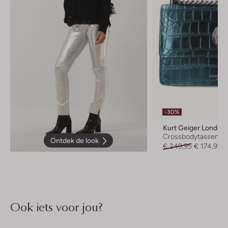
-30%
Kurt Geiger London
Crossbodytassen
Ontdek de look
€ 249,95
€ 174,99
Ook iets voor jou?