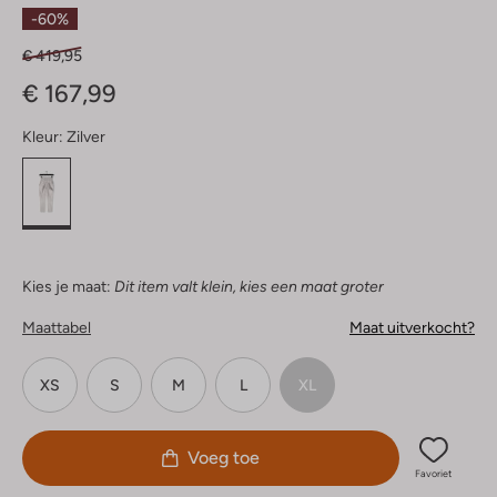
Sterren
-60%
€ 419,95
€ 167,99
Kleur:
Zilver
Kies je maat:
Dit item valt klein, kies een maat groter
Maattabel
Maat uitverkocht?
XS
S
M
L
XL
Voeg toe
Favoriet