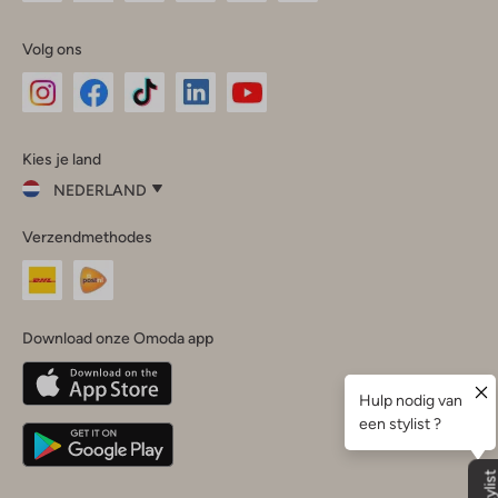
Volg ons
Omoda
Omoda
Omoda
Omoda
Omoda
Kies je land
Instagram
Facebook
TikTok
LinkedIn
YouTube
NEDERLAND
Kies
Verzendmethodes
je
Sluit
land
Nederland
België
(Nederlands)
Download onze Omoda app
Belgique
(Français)
Deutschland