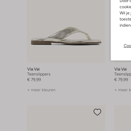
Door o
cooki
Wil je
toeste
indie
Coo
Via Vai
Via Vai
Teenslippers
Teenslip
€ 79,99
€ 79,99
+ meer kleuren
+ meer k