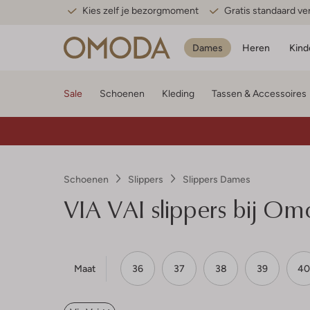
Kies zelf je bezorgmoment
Gratis standaard v
Dames
Heren
Kind
Sale
Schoenen
Kleding
Tassen & Accessoires
Schoenen
Slippers
Slippers Dames
VIA VAI slippers bij O
Maat
36
37
38
39
40