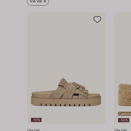
Via Vai
Laatste
-10%
-50%
Via Vai
Via Vai