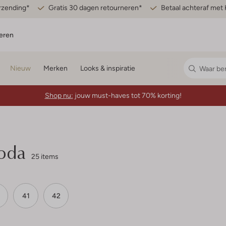
erzending*
Gratis 30 dagen retourneren*
Betaal achteraf met 
eren
Nieuw
Merken
Looks & inspiratie
Shop nu:
jouw must-haves tot 70% korting!
moda
25 items
41
42