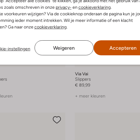
p "Accepteer alle cookies" te klikken, ga je akkoord met het gebruik van 
es zoals omschreven in onze
privacy-
en
cookieverklaring
.
 je voorkeuren wijzigen? Via de cookieknop onderaan de pagina kun je j
mming ieder moment intrekken. Wil je meer informatie of een klacht
nen? Ga naar onze
cookieverklaring
.
Weigeren
Accepteren
kie-instellingen
Via Vai
pers
Slippers
€ 89,99
leuren
+ meer kleuren