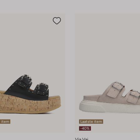
 item
Laatste item
-40%
Via Vai