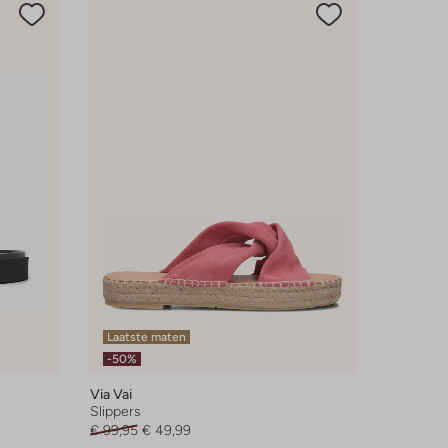
Laatste maten
-50%
Via Vai
Slippers
€ 99,95
€ 49,99