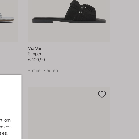
Via Vai
Slippers
€ 109,99
+ meer kleuren
rt, om
om een
ies.