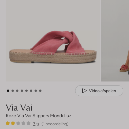
Video afspelen
Via Vai
Roze Via Vai Slippers Mondi Luz
2
1
2
/5
(1 beoordeling)