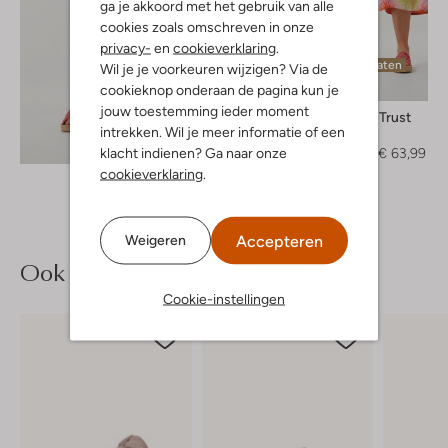
ga je akkoord met het gebruik van alle
cookies zoals omschreven in onze
privacy-
en
cookieverklaring
.
Laatste maten
Wil je je voorkeuren wijzigen? Via de
-60%
cookieknop onderaan de pagina kun je
jouw toestemming ieder moment
Circle Of Trust
intrekken. Wil je meer informatie of een
Midi jurk
Ontdek de look
klacht indienen? Ga naar onze
€ 159,95
€ 63,99
cookieverklaring
.
Accepteren
Weigeren
Ook iets voor jou?
Cookie-instellingen