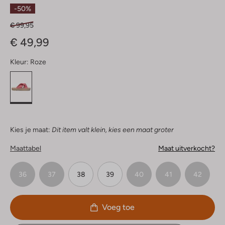
Sterren
-50%
€ 99,95
€ 49,99
Kleur:
Roze
Kies je maat:
Dit item valt klein, kies een maat groter
Maattabel
Maat uitverkocht?
36
37
38
39
40
41
42
Voeg toe