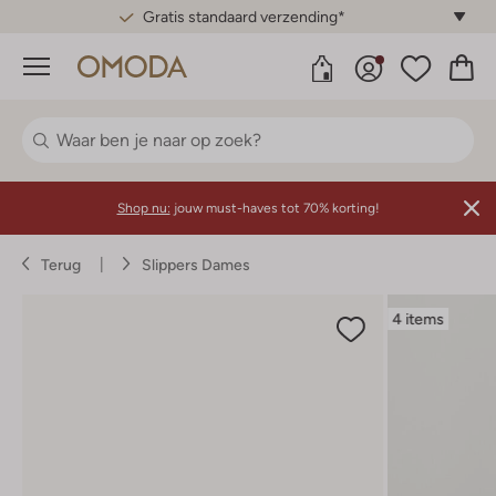
Gratis standaard verzending*
Menu
Shop nu:
jouw must-haves tot 70% korting!
Terug
Slippers Dames
4 items