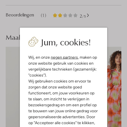
1
2
Beoordelingen
(1)
2
/5
Sterren
Maak je
look compleet
Jum, cookies!
Wij, en onze
negen partners
, maken op
onze website gebruik van cookies en
vergelijkbare technieken (gezamenlijk:
"cookies").
Wij gebruiken cookies om ervoor te
zorgen dat onze website goed
functioneert, om jouw voorkeuren op
te slaan, om inzicht te verkrijgen in
bezoekersgedrag en om een profiel op
te bouwen van jouw online gedrag voor
gepersonaliseerde advertenties. Door
op "Accepteer alle cookies" te klikken,