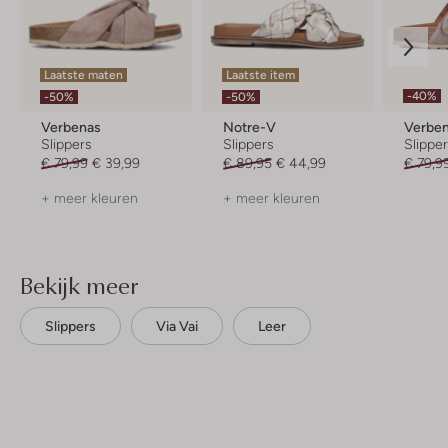
Laatste maten
Laatste item
-40%
-50%
-50%
Verbenas
Notre-V
Verbe
Slippers
Slippers
Slippe
€ 79,99
€ 39,99
€ 89,95
€ 44,99
€ 79,9
+ meer kleuren
+ meer kleuren
Bekijk meer
Slippers
Via Vai
Leer