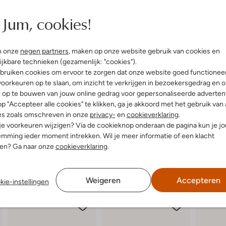
elling & Pasvorm
Jum, cookies!
t
n onze
negen partners
, maken op onze website gebruik van cookies en
uitenkant:
Leer
ijkbare technieken (gezamenlijk: "cookies").
bruiken cookies om ervoor te zorgen dat onze website goed functionee
oorkeuren op te slaan, om inzicht te verkrijgen in bezoekersgedrag en 
l op te bouwen van jouw online gedrag voor gepersonaliseerde advertent
p "Accepteer alle cookies" te klikken, ga je akkoord met het gebruik van 
es zoals omschreven in onze
privacy-
en
cookieverklaring
.
 je voorkeuren wijzigen? Via de cookieknop onderaan de pagina kun je j
mming ieder moment intrekken. Wil je meer informatie of een klacht
nen? Ga naar onze
cookieverklaring
.
Weigeren
Accepteren
kie-instellingen