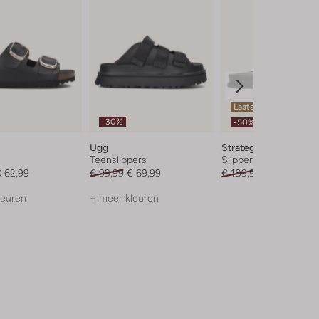
Laatste item
-30%
-50%
Ugg
Strategia
Teenslippers
Slippers
 62,99
€ 99,99
€ 69,99
€ 189,95
€ 94,99
leuren
+ meer kleuren