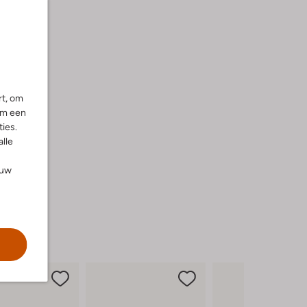
rt, om
om een
ies.
alle
ouw