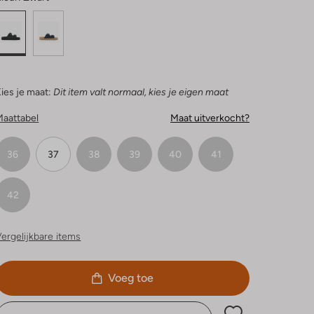
ies je maat:
Dit item valt normaal, kies je eigen maat
Maattabel
Maat uitverkocht?
36
37
38
39
40
41
42
ergelijkbare items
Voeg toe