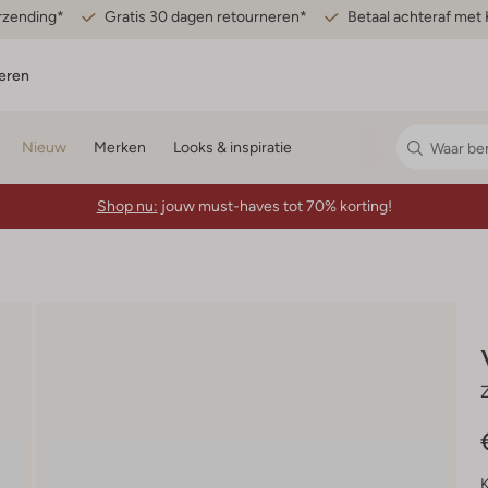
erzending*
Gratis 30 dagen retourneren*
Betaal achteraf met 
eren
Nieuw
Merken
Looks & inspiratie
Shop nu:
jouw must-haves tot 70% korting!
K