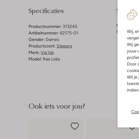
Specificaties
Samenst
Kleur:
Zwar
Productnummer:
313245
Wij, e
Materiaal b
Artikelnummer:
62175-01
vergel
Gender:
Dames
Wij ge
Productsoort:
Slippers
jouw v
Merk:
Via Vai
profie
Model:
Rae Lidia
Door o
cooki
Wil je
toeste
indie
Ook iets voor jou?
Coo