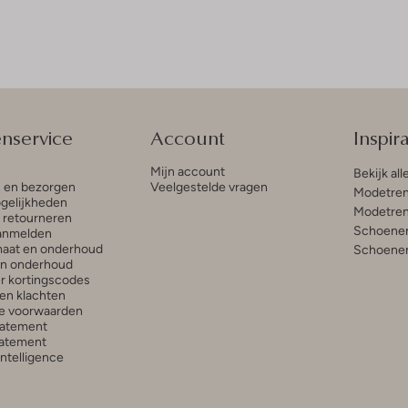
enservice
Account
Inspira
Mijn account
Bekijk all
n en bezorgen
Veelgestelde vragen
Modetren
gelijkheden
Modetren
n retourneren
Schoenen
anmelden
aat en onderhoud
Schoenen
en onderhoud
r kortingscodes
en klachten
e voorwaarden
tatement
atement
 Intelligence