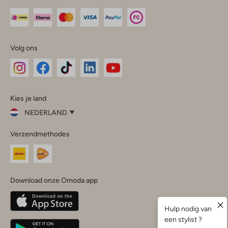
Volg ons
Omoda
Omoda
Omoda
Omoda
Omoda
Kies je land
Instagram
Facebook
TikTok
LinkedIn
YouTube
NEDERLAND
Kies
Verzendmethodes
je
Sluit
land
Nederland
België
(Nederlands)
Download onze Omoda app
Belgique
(Français)
Deutschland