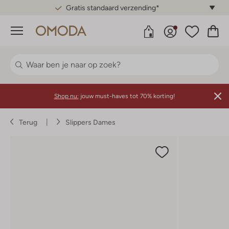
Gratis standaard verzending*
Menu
Shop nu:
jouw must-haves tot 70% korting!
Terug
Slippers Dames