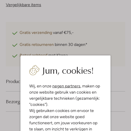
Vergelijkbare items
Gratis verzending
vanaf €75,-
Gratis retourneren
binnen 30 dagen*
Betaal achteraf
met Klarna
Jum, cookies!
Product informatie
Wij, en onze
negen partners
, maken op
onze website gebruik van cookies en
vergelijkbare technieken (gezamenlijk:
Bezorgen & retourneren
"cookies").
Wij gebruiken cookies om ervoor te
zorgen dat onze website goed
functioneert, om jouw voorkeuren op
te slaan, om inzicht te verkrijgen in