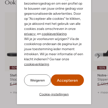
Ook iets voor jou?
bezoekersgedrag en om een profiel op
te bouwen van jouw online gedrag voor
gepersonaliseerde advertenties. Door
op "Accepteer alle cookies" te klikken,
ga je akkoord met het gebruik van alle
cookies zoals omschreven in onze
privacy-
en
cookieverklaring
.
Wil je je voorkeuren wijzigen? Via de
cookieknop onderaan de pagina kun je
jouw toestemming ieder moment
intrekken. Wil je meer informatie of een
klacht indienen? Ga naar onze
cookieverklaring
.
-50%
-50%
-50%
Stefano Lauran
Stefano Lauran
Notre
Slippers
Slippers
Slippe
Accepteren
Weigeren
€ 119,99
€ 59,99
€ 99,99
€ 49,99
€ 129,
+ meer kleuren
+ meer kleuren
+ meer
Cookie-instellingen